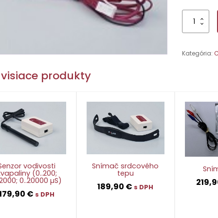
množstvo
Senzor
napätia
(-10..10V)
Kategória:
C
(s
káblom
visiace produkty
BT)
Senzor vodivosti
Snímač srdcového
Sní
kvapaliny (0..200;
tepu
.2000; 0..20000 µS)
219,
189,90
€
s DPH
179,90
€
s DPH
👁
👁