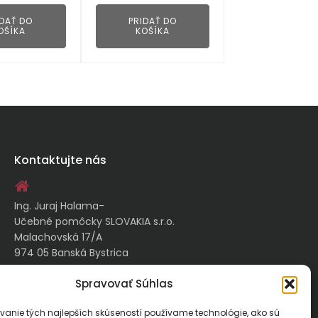
PRIDAŤ DO
IDAŤ DO
KOŠÍKA
OŠÍKA
Kontaktujte nás
Ing. Juraj Halama-
Učebné pomôcky SLOVAKIA s.r.o.
Malachovská 17/A
974 05 Banská Bystrica
Spravovať Súhlas
kontakt@ucebnepomockyslovakia.sk
vanie tých najlepších skúseností používame technológie, ako sú