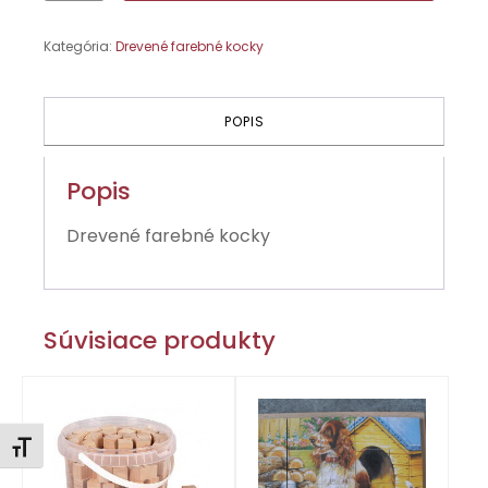
20
ks
Kategória:
Drevené farebné kocky
POPIS
Popis
Drevené farebné kocky
Súvisiace produkty
Zmeniť veľkosť písma