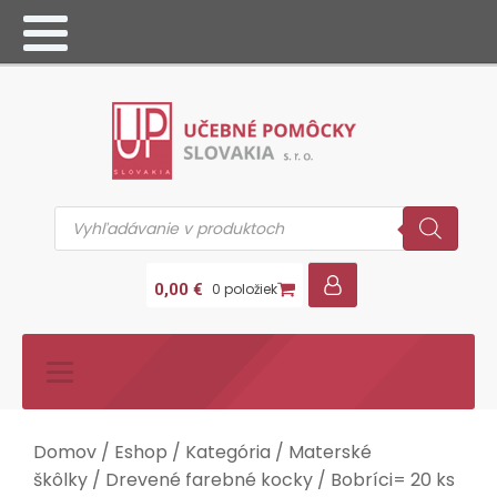
Products
search
0,00
€
0 položiek
Domov
/
Eshop
/
Kategória
/
Materské
škôlky
/
Drevené farebné kocky
/ Bobríci= 20 ks