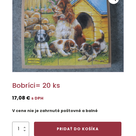
Bobríci= 20 ks
17,08
€
s DPH
V cene nie je zahrnuté poštovné a balné
množstvo
PRIDAŤ DO KOŠÍKA
Bobríci=