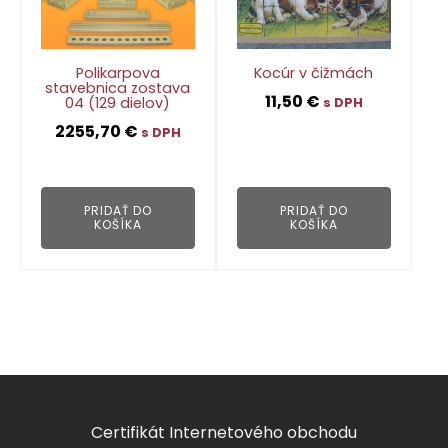
Polikarpova
Kocúr v čižmách
stavebnica zostava
11,50
€
04 (129 dielov)
s DPH
2255,70
€
s DPH
👁
👁
PRIDAŤ DO
PRIDAŤ DO
KOŠÍKA
KOŠÍKA
Certifikát Internetového obchodu