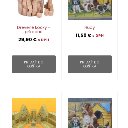
Drevené kocky -
Huby
prírodné
11,50
€
s DPH
29,90
€
s DPH
👁
👁
PRIDAŤ DO
PRIDAŤ DO
KOŠÍKA
KOŠÍKA