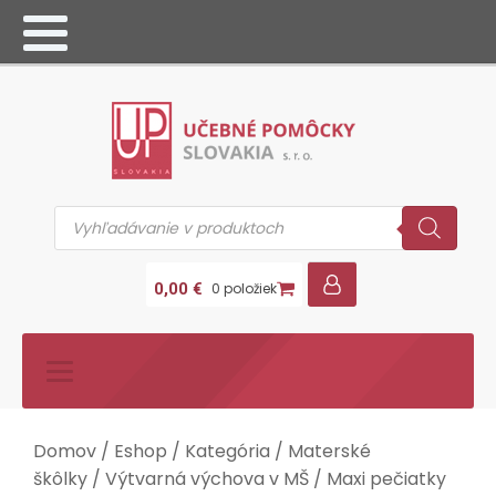
Products
search
0,00
€
0 položiek
Domov
/
Eshop
/
Kategória
/
Materské
škôlky
/
Výtvarná výchova v MŠ
/ Maxi pečiatky