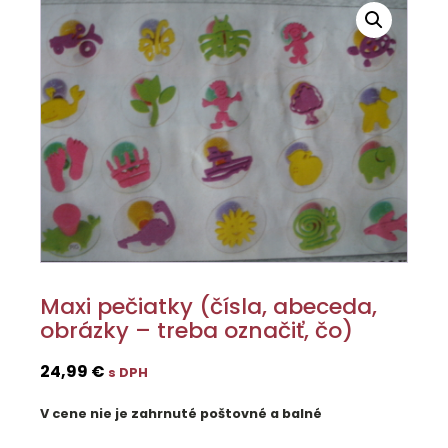
Maxi pečiatky (čísla, abeceda,
obrázky – treba označiť, čo)
24,99
€
s DPH
V cene nie je zahrnuté poštovné a balné