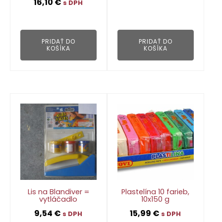
16,10
€
s DPH
👁
👁
PRIDAŤ DO
PRIDAŤ DO
KOŠÍKA
KOŠÍKA
Lis na Blandiver =
Plastelína 10 farieb,
vytláčadlo
10x150 g
9,54
€
15,99
€
s DPH
s DPH