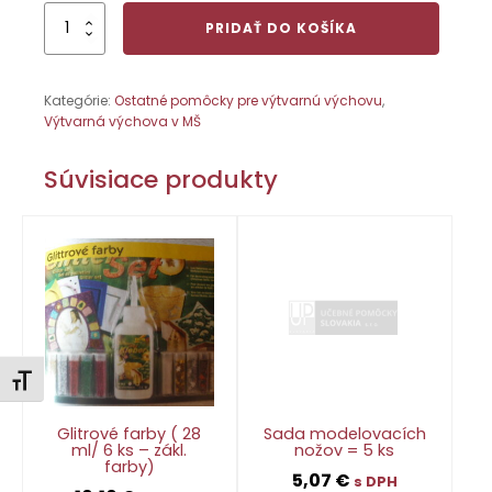
množstvo
PRIDAŤ DO KOŠÍKA
Maxi
pečiatky
(čísla,
Kategórie:
Ostatné pomôcky pre výtvarnú výchovu
,
abeceda,
Výtvarná výchova v MŠ
obrázky
–
treba
Súvisiace produkty
označiť,
čo)
Zmeniť veľkosť písma
Glitrové farby ( 28
Sada modelovacích
ml/ 6 ks – zákl.
nožov = 5 ks
farby)
5,07
€
s DPH