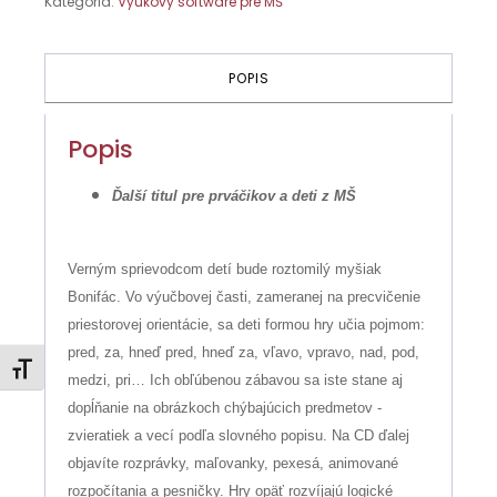
Kategória:
Výukový software pre MŠ
2
-
Svet
myšiaka
POPIS
Bonifáca
-
Multi
Popis
Ďalší titul pre prváčikov a deti z MŠ
Verným sprievodcom detí bude roztomilý myšiak
Bonifác. Vo výučbovej časti, zameranej na precvičenie
priestorovej orientácie, sa deti formou hry učia pojmom:
pred, za, hneď pred, hneď za, vľavo, vpravo, nad, pod,
Zmeniť veľkosť písma
medzi, pri… Ich obľúbenou zábavou sa iste stane aj
dopĺňanie na obrázkoch chýbajúcich predmetov -
zvieratiek a vecí podľa slovného popisu. Na CD ďalej
objavíte rozprávky, maľovanky, pexesá, animované
rozpočítania a pesničky. Hry opäť rozvíjajú logické