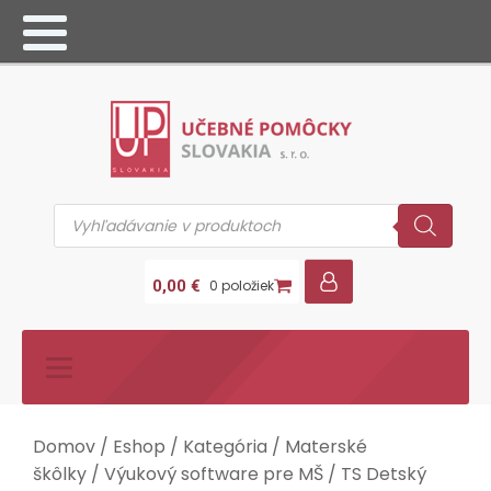
Products
search
0,00
€
0 položiek
Domov
/
Eshop
/
Kategória
/
Materské
škôlky
/
Výukový software pre MŠ
/ TS Detský