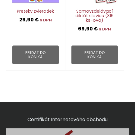
Preteky zvieratiek
Samovzdelávací
diktát slovies (316
29,90
€
ks-ová)
s DPH
69,90
€
s DPH
👁
👁
PRIDAŤ DO
PRIDAŤ DO
KOŠÍKA
KOŠÍKA
Certifikát Internetového obchodu