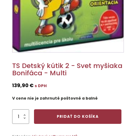
TS Detský kútik 2 - Svet myšiaka
Bonifáca - Multi
139,90
€
s DPH
V cene nie je zahrnuté poštovné a balné
množstvo
PRIDAŤ DO KOŠÍKA
TS
Detský
kútik