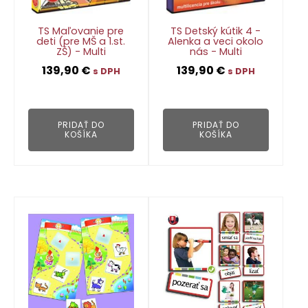
TS Maľovanie pre
TS Detský kútik 4 -
deti (pre MŠ a 1.st.
Alenka a veci okolo
ZŠ) - Multi
nás - Multi
139,90
€
139,90
€
s DPH
s DPH
👁
👁
PRIDAŤ DO
PRIDAŤ DO
KOŠÍKA
KOŠÍKA