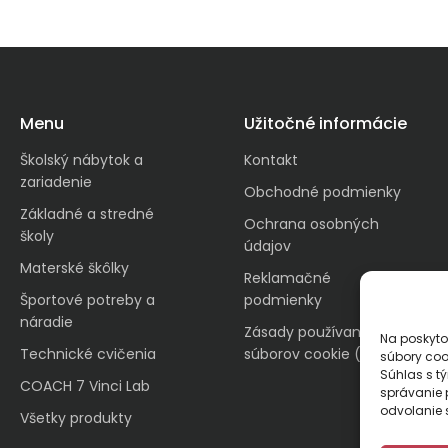
Menu
Užitočné informácie
Školský nábytok a
Kontakt
zariadenie
Obchodné podmienky
Základné a stredné
Ochrana osobných
školy
údajov
Materské škôlky
Reklamačné
Športové potreby a
podmienky
náradie
Zásady používania
Na poskyto
Technické cvičenia
súborov cookie (EÚ)
súbory coo
Súhlas s t
COACH 7 Vinci Lab
správanie p
odvolanie s
Všetky produkty