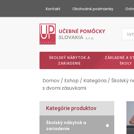
Kontakt
Obchodné podmienky
Ochr
Produc
searc
ŠKOLSKÝ NÁBYTOK A
ZÁKLADNÉ A S
ZARIADENIE
ŠKOLY
Domov
/
Eshop
/
Kategória
/
Školský n
s dvomi zásuvkami
Kategórie produktov
Školský nábytok a
+
zariadenie