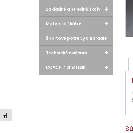
+
Základné a stredné školy
+
Materské škôlky
Športové potreby a náradie
+
Technické cvičenia
+
COACH 7 Vinci Lab
Zmeniť veľkosť písma
Sú