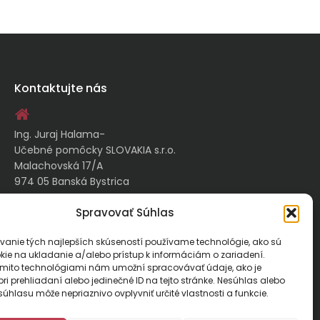
Kontaktujte nás
Ing. Juraj Halama-
Učebné pomôcky SLOVAKIA s.r.o.
Malachovská 17/A
974 05 Banská Bystrica
Spravovať Súhlas
kontakt@ucebnepomockyslovakia.sk
vanie tých najlepších skúseností používame technológie, ako sú
kie na ukladanie a/alebo prístup k informáciám o zariadení.
0917 797 357, 048/410 18 88
ýmito technológiami nám umožní spracovávať údaje, ako je
ri prehliadaní alebo jedinečné ID na tejto stránke. Nesúhlas alebo
úhlasu môže nepriaznivo ovplyvniť určité vlastnosti a funkcie.