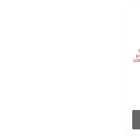
p
úzk