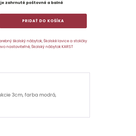
 je zahrnuté poštovné a balné
PRIDAŤ DO KOŠÍKA
arebný školský nábytok
,
Školské lavice a stoličky
ovo nastaviteľné
,
Školský nábytok KARST
ukcie 3cm, farba modrá,