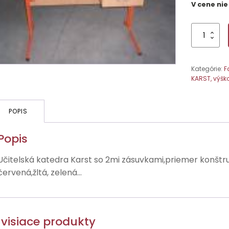
V cene nie
množstvo
Učitelská
katedra
Karst
Kategórie:
F
s
KARST, výšk
dvomi
zásuvkami
POPIS
Popis
Učitelská katedra Karst so 2mi zásuvkami,priemer konštr
červená,žltá, zelená...
visiace produkty