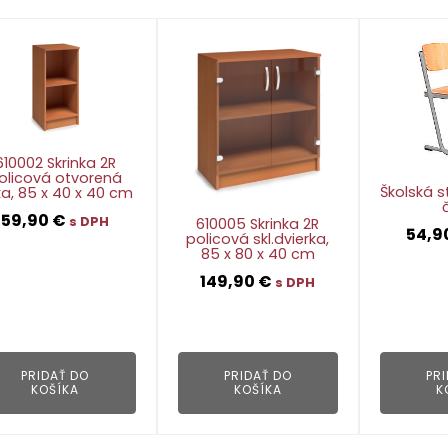
610002 Skrinka 2R
olicová otvorená
Školská s
a, 85 x 40 x 40 cm
59,90
€
s DPH
610005 Skrinka 2R
54,9
policová skl.dvierka,
85 x 80 x 40 cm
149,90
€
s DPH
👁
👁
PR
PRIDAŤ DO
PRIDAŤ DO
K
KOŠÍKA
KOŠÍKA