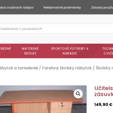
ana osobných údajov
Reklamačné podmienky
Zásady použív
ts
h
TREDNÉ
MATERSKÉ
ŠPORTOVÉ POTREBY A
TECHN
ŠKÔLKY
NÁRADIE
CVIČ
ábytok a zariadenie
/
Farebný školský nábytok
/
Školský
Učitel
zásuv
149,90
€