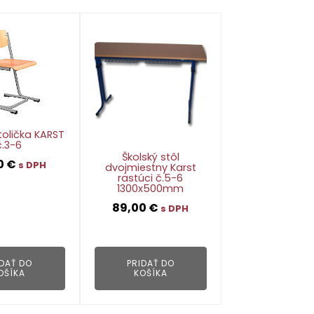
tolička KARST
č.3-6
Školský stôl
0
€
s DPH
dvojmiestny Karst
rastúci č.5-6
1300x500mm
👁
89,00
€
s DPH
👁
IDAŤ DO
PRIDAŤ DO
OŠÍKA
KOŠÍKA