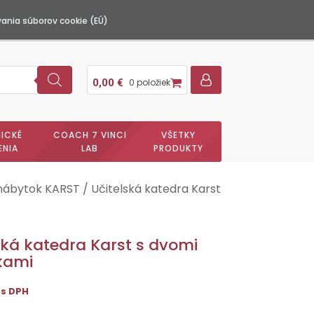
ania súborov cookie (EÚ)
0,00
€
0 položiek
ICKÉ
COACH 7 VINCI
VŠETKY
ENIA
LAB
PRODUKTY
 nábytok KARST
/ Učitelská katedra Karst
ská katedra Karst s dvomi
kami
s DPH