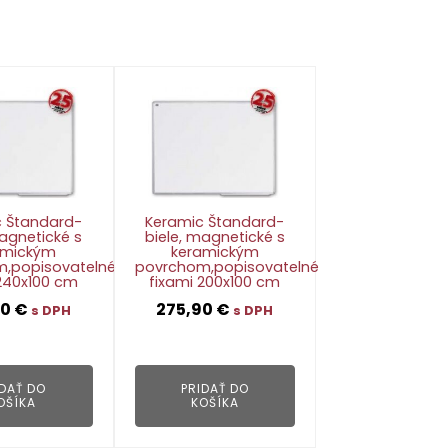
 Štandard-
Keramic Štandard-
magnetické s
biele, magnetické s
amickým
keramickým
,popisovatelné
povrchom,popisovatelné
 240x100 cm
fixami 200x100 cm
90
€
275,90
€
s DPH
s DPH
👁
👁
IDAŤ DO
PRIDAŤ DO
OŠÍKA
KOŠÍKA