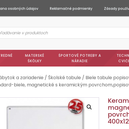
ana osobných údajov
Reklamačné podmienky
Zásady použív
ts
h
TREDNÉ
MATERSKÉ
ŠPORTOVÉ POTREBY A
TECHN
ŠKÔLKY
NÁRADIE
CVIČ
ábytok a zariadenie
/
Školské tabule
/
Biele tabule popiso
ndard-biele, magnetické s keramickým povrchom,popisov
Kerami
magne
povrch
400x1