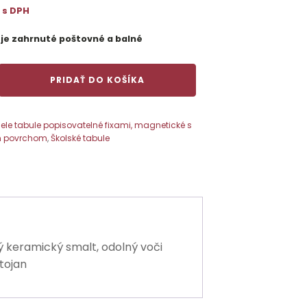
€
s DPH
 je zahrnuté poštovné a balné
PRIDAŤ DO KOŠÍKA
iele tabule popisovatelné fixami, magnetické s
m povrchom
,
Školské tabule
m
opisovatelné
dý keramický smalt, odolný voči
tojan