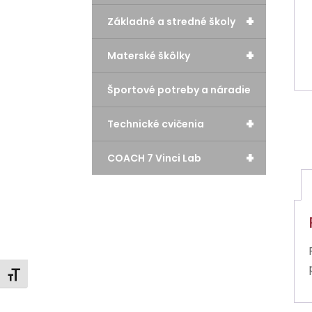
+
Základné a stredné školy
+
Materské škôlky
Športové potreby a náradie
+
Technické cvičenia
+
COACH 7 Vinci Lab
Zmeniť veľkosť písma