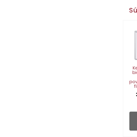
Sú
K
bi
po
f