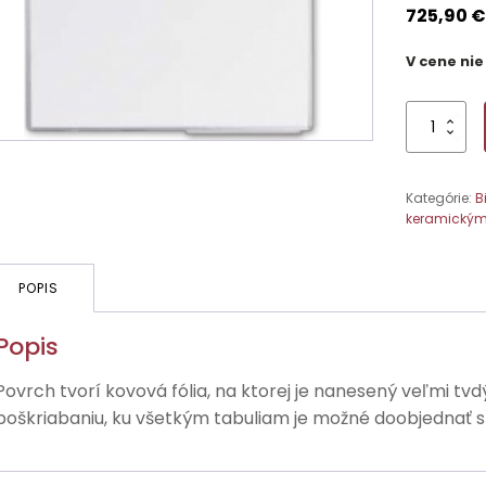
725,90
V cene nie
množstvo
Keramic
Štandard-
biele,
Kategórie:
B
magnetické
keramický
s
keramický
povrchom,p
fixami
POPIS
400x120
cm
Popis
Povrch tvorí kovová fólia, na ktorej je nanesený veľmi tv
poškriabaniu, ku všetkým tabuliam je možné doobjednať s