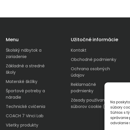
Menu
Užitočné informácie
Školský nábytok a
Kontakt
zariadenie
Obchodné podmienky
Základné a stredné
Ochrana osobných
školy
údajov
Materské škôlky
Reklamačné
Športové potreby a
podmienky
náradie
Zásady používania
Na poskyto
Technické cvičenia
súborov cookie (EÚ)
súbory coo
Súhlas s t
COACH 7 Vinci Lab
správanie p
odvolanie s
Všetky produkty