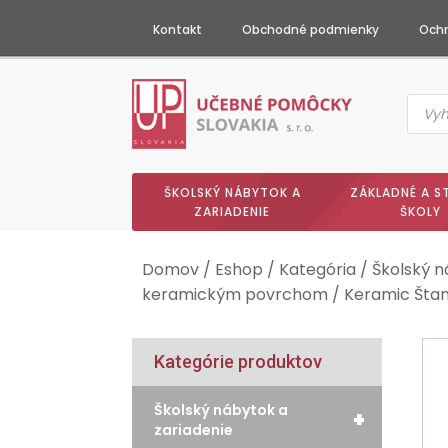
Kontakt
Obchodné podmienky
Ochr
Produc
searc
ŠKOLSKÝ NÁBYTOK A
ZÁKLADNÉ A S
ZARIADENIE
ŠKOLY
Domov
/
Eshop
/
Kategória
/
Školský n
keramickým povrchom
/ Keramic Šta
Kategórie produktov
Školský nábytok a
+
zariadenie