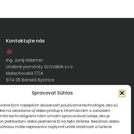
Kontaktujte nás
Ing. Juraj Halama-
Učebné pomôcky SLOVAKIA s.r.o.
Malachovská 17/A
974 05 Banská Bystrica
Spravovať Súhlas
kontakt@ucebnepomockyslovakia.sk
vanie tých najlepších skúseností používame technológie, ako sú
kie na ukladanie a/alebo prístup k informáciám o zariadení.
0917 797 357, 048/410 18 88
ýmito technológiami nám umožní spracovávať údaje, ako je
ri prehliadaní alebo jedinečné ID na tejto stránke. Nesúhlas alebo
úhlasu môže nepriaznivo ovplyvniť určité vlastnosti a funkcie.