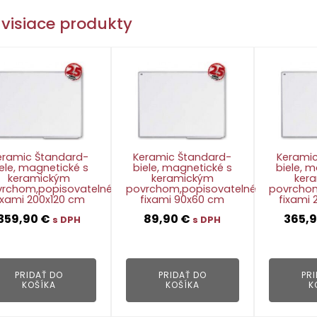
visiace produkty
eramic Štandard-
Keramic Štandard-
Keramic
ele, magnetické s
biele, magnetické s
biele, 
keramickým
keramickým
ker
vrchom,popisovatelné
povrchom,popisovatelné
povrchom
ixami 200x120 cm
fixami 90x60 cm
fixami
359,90
€
89,90
€
365,
s DPH
s DPH
👁
👁
PRIDAŤ DO
PRIDAŤ DO
PR
KOŠÍKA
KOŠÍKA
K