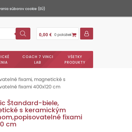
ania súborov cookie (EÚ)
0,00
€
0 položiek
ICKÉ
COACH 7 VINCI
VŠETKY
ENIA
LAB
PRODUKTY
vatelné fixami, magnetické s
atelné fixami 400x120 cm
c Štandard-biele,
tické s keramickým
om,popisovatelné fixami
20 cm