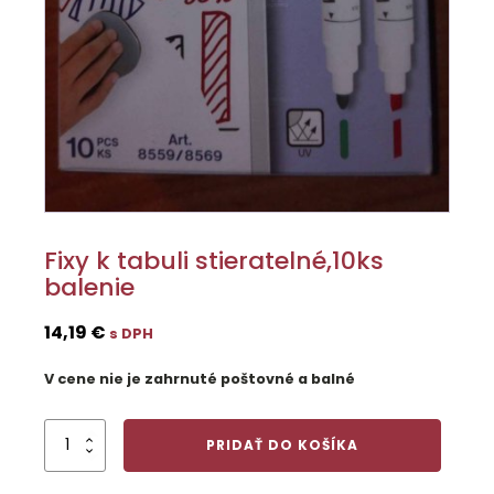
Fixy k tabuli stieratelné,10ks
balenie
14,19
€
s DPH
V cene nie je zahrnuté poštovné a balné
množstvo
PRIDAŤ DO KOŠÍKA
Fixy
k