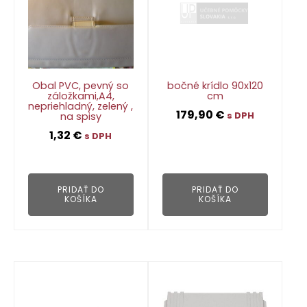
Obal PVC, pevný so
bočné krídlo 90x120
záložkami,A4,
cm
nepriehladný, zelený ,
179,90
€
na spisy
s DPH
1,32
€
s DPH
👁
👁
PRIDAŤ DO
PRIDAŤ DO
KOŠÍKA
KOŠÍKA