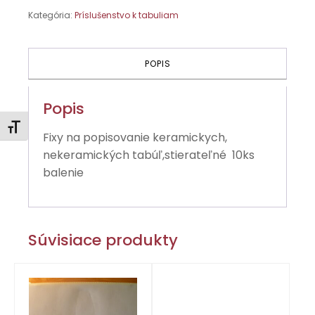
tabuli
Kategória:
Príslušenstvo k tabuliam
stieratelné,10ks
balenie
POPIS
Popis
Zmeniť veľkosť písma
Fixy na popisovanie keramickych,
nekeramických tabúľ,stierateľné 10ks
balenie
Súvisiace produkty