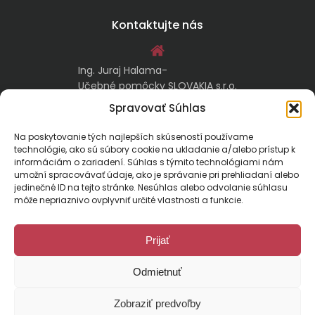
Kontaktujte nás
Ing. Juraj Halama-
Učebné pomôcky SLOVAKIA s.r.o.
Malachovská 17/A
Spravovať Súhlas
974 05 Banská Bystrica
Na poskytovanie tých najlepších skúseností používame
technológie, ako sú súbory cookie na ukladanie a/alebo prístup k
kontakt@ucebnepomockyslovakia.sk
informáciám o zariadení. Súhlas s týmito technológiami nám
umožní spracovávať údaje, ako je správanie pri prehliadaní alebo
jedinečné ID na tejto stránke. Nesúhlas alebo odvolanie súhlasu
0917 797 357, 048/410 18 88
môže nepriaznivo ovplyvniť určité vlastnosti a funkcie.
Prijať
Odmietnuť
Malachovská 17/A, 974 01 Banská Bystrica, Slovensko
Zobraziť predvoľby
E-mail:
kontakt@ucebnepomockyslovakia.sk
| Tel.: 048/410 18 88