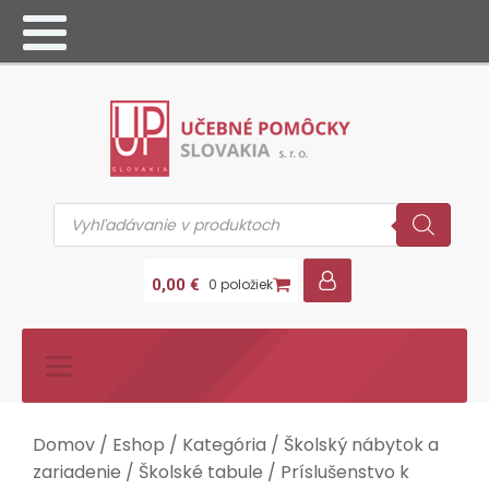
Products
search
0,00
€
0 položiek
Domov
/
Eshop
/
Kategória
/
Školský nábytok a
zariadenie
/
Školské tabule
/
Príslušenstvo k