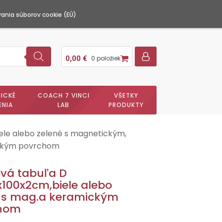
ania súborov cookie (EÚ)
0,00
€
0 položiek
ICKÉ
COACH 7 VINCI
VŠETKY
ENIA
LAB
PRODUKTY
iele alebo zelené s magnetickým,
mickým povrchom
ová tabuľa D
x100x2cm,biele alebo
é s mag.a keramickým
hom