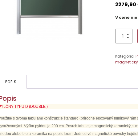
2279,90
V cene nie
množstvo
Pylónová
tabuľa
D
Kategória:
P
31,300x100x
magnetický
alebo
zelené
s
mag.a
POPIS
keramický
povrchom
Popis
PYLÓNY TYPU D (DOUBLE )
Použitie s dvoma tabuľami konštrukcie štandard (prírodne eloxovaný hliníkový rám
vyvažovanými. Výška pylónu je 290 cm. Povrch tabule je magnetický keramický, s 
kriedou alebo biela keramika na popis fixom. Jednotlivé magnetické povrchy trojdie