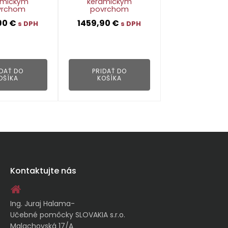
amickým
keramickým
vrchom
povrchom
90
€
1459,90
€
s DPH
s DPH
👁
👁
IDAŤ DO
PRIDAŤ DO
OŠÍKA
KOŠÍKA
Kontaktujte nás
Ing. Juraj Halama-
Učebné pomôcky SLOVAKIA s.r.o.
Malachovská 17/A