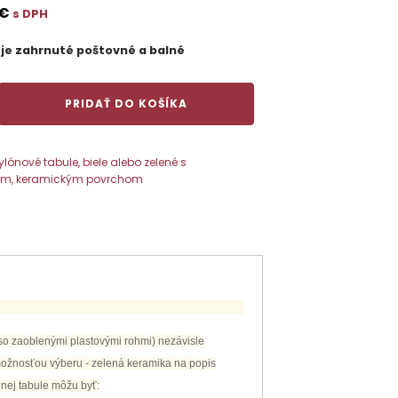
€
s DPH
 je zahrnuté poštovné a balné
PRIDAŤ DO KOŠÍKA
ylónové tabule, biele alebo zelené s
2cm,biele
m, keramickým povrchom
m
 so zaoblenými plastovými rohmi) nezávisle
možnosťou výberu - zelená keramika na popis
lnej tabule môžu byť: