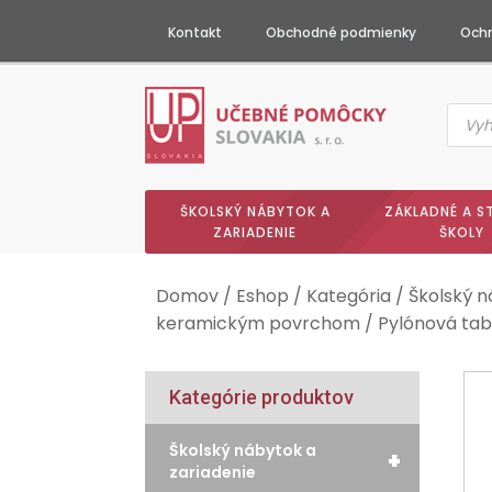
Kontakt
Obchodné podmienky
Ochr
Produc
searc
ŠKOLSKÝ NÁBYTOK A
ZÁKLADNÉ A S
ZARIADENIE
ŠKOLY
Domov
/
Eshop
/
Kategória
/
Školský n
keramickým povrchom
/ Pylónová tab
Kategórie produktov
Školský nábytok a
+
zariadenie