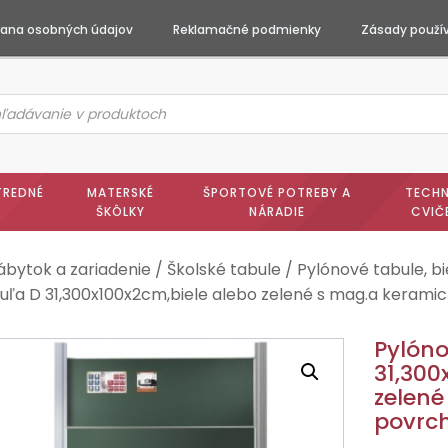
ana osobných údajov
Reklamačné podmienky
Zásady použív
ts
h
TREDNÉ
MATERSKÉ
ŠPORTOVÉ POTREBY A
TECHN
ŠKÔLKY
NÁRADIE
CVIČ
ábytok a zariadenie
/
Školské tabule
/
Pylónové tabule, b
uľa D 31,300x100x2cm,biele alebo zelené s mag.a kera
Pylón
31,300
zelen
povrc