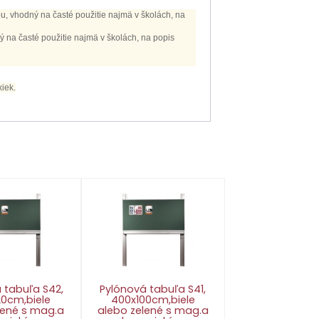
u, vhodný na časté použitie najmä v školách, na
 na časté použitie najmä v školách, na popis
xiek.
 tabuľa S42,
Pylónová tabuľa S41,
20cm,biele
400x100cm,biele
lené s mag.a
alebo zelené s mag.a