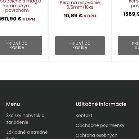
ebo zelené s mag.a
ker
Pero na rysovanie
keramickým
po
0,5mm/10ks
povrchom
1569,
10,89
€
s DPH
1611,90
€
s DPH
👁
👁
PRIDAŤ DO
PRIDAŤ DO
PR
KOŠÍKA
KOŠÍKA
K
Menu
Užitočné informácie
Školský nábytok a
Kontakt
zariadenie
Obchodné podmienky
Základné a stredné
Ochrana osobných