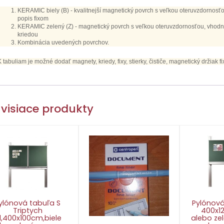
KERAMIC biely (B) - kvalitnejší magnetický povrch s veľkou oteruvzdornosťo
popis fixom
KERAMIC zelený (Z) - magnetický povrch s veľkou oteruvzdornosťou, vhodný
kriedou
Kombinácia uvedených povrchov.
K tabuliam je možné dodať magnety, kriedy, fixy, stierky, čističe, magnetický držiak fi
visiace produkty
ylónová tabuľa S
Pylónová
Triptych
400x1
1,400x100cm,biele
alebo ze