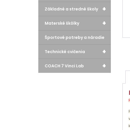
+
Základné a stredné školy
+
Materské škôlky
Športové potreby a náradie
+
Technické cvičenia
+
COACH 7 Vinci Lab