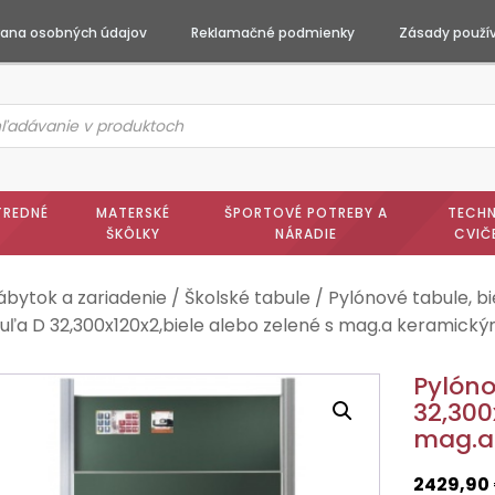
ana osobných údajov
Reklamačné podmienky
Zásady použív
ts
h
TREDNÉ
MATERSKÉ
ŠPORTOVÉ POTREBY A
TECHN
ŠKÔLKY
NÁRADIE
CVIČ
ábytok a zariadenie
/
Školské tabule
/
Pylónové tabule, b
uľa D 32,300x120x2,biele alebo zelené s mag.a keramic
Pylón
32,300
mag.a
2429,90