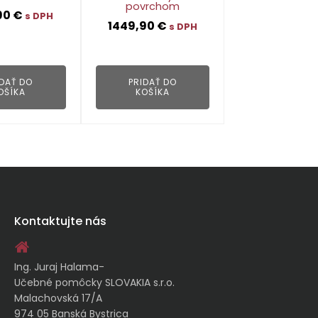
povrchom
90
€
s DPH
1449,90
€
s DPH
👁
👁
IDAŤ DO
PRIDAŤ DO
OŠÍKA
KOŠÍKA
Kontaktujte nás
Ing. Juraj Halama-
Učebné pomôcky SLOVAKIA s.r.o.
Malachovská 17/A
974 05 Banská Bystrica