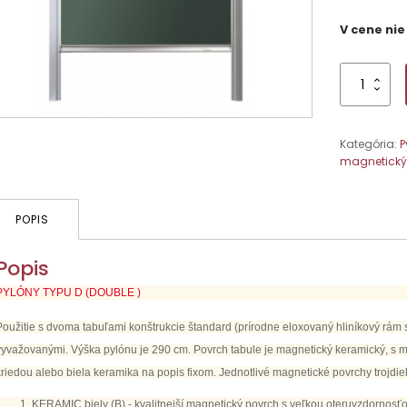
V cene nie
množstvo
Pylónová
tabuľa
D
Kategória:
P
32,300x120x2
magnetický
alebo
zelené
s
mag.a
POPIS
keramický
povrchom
Popis
PYLÓNY TYPU D (DOUBLE )
Použitie s dvoma tabuľami konštrukcie štandard (prírodne eloxovaný hliníkový rám
vyvažovanými. Výška pylónu je 290 cm. Povrch tabule je magnetický keramický, s 
kriedou alebo biela keramika na popis fixom. Jednotlivé magnetické povrchy trojdie
KERAMIC biely (B) - kvalitnejší magnetický povrch s veľkou oteruvzdornosťo