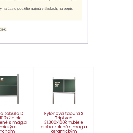
 na časté použitie najmä v školách, na popis
xiek.
vá tabuľa D
Pylónová tabuľa S
100x2,biele
Triptych
lené s mag.a
31,300x100cm,biele
amickým
alebo zelené s mag.a
vrchom
keramickým