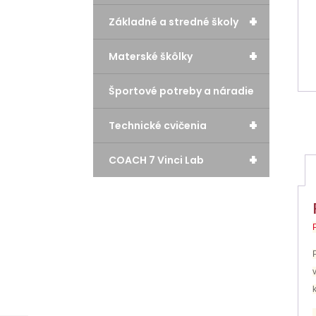
+
Základné a stredné školy
+
Materské škôlky
Športové potreby a náradie
+
Technické cvičenia
+
COACH 7 Vinci Lab