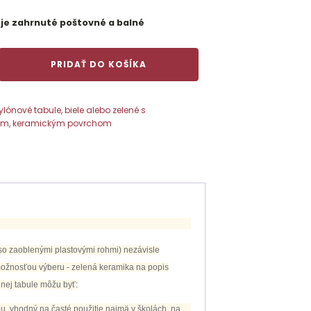
 je zahrnuté poštovné a balné
PRIDAŤ DO KOŠÍKA
ylónové tabule, biele alebo zelené s
,biele
m, keramickým povrchom
m
 so zaoblenými plastovými rohmi) nezávisle
možnosťou výberu - zelená keramika na popis
lnej tabule môžu byť:
u, vhodný na časté použitie najmä v školách, na