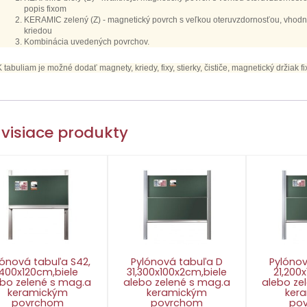
popis fixom
KERAMIC zelený (Z) - magnetický povrch s veľkou oteruvzdornosťou, vhodný
kriedou
Kombinácia uvedených povrchov.
K tabuliam je možné dodať magnety, kriedy, fixy, stierky, čističe, magnetický držiak fi
visiace produkty
lónová tabuľa S42,
Pylónová tabuľa D
Pylóno
400x120cm,biele
31,300x100x2cm,biele
21,200x
ebo zelené s mag.a
alebo zelené s mag.a
alebo ze
keramickým
keramickým
ker
povrchom
povrchom
po