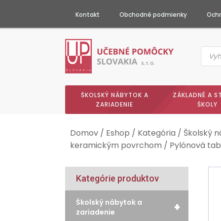
Kontakt
Obchodné podmienky
Ochr
Produc
searc
ŠKOLSKÝ NÁBYTOK A
ZÁKLADNÉ A S
ZARIADENIE
ŠKOLY
Domov
/
Eshop
/
Kategória
/
Školský n
keramickým povrchom
/ Pylónová tab
Kategórie produktov
Školský nábytok a
+
zariadenie