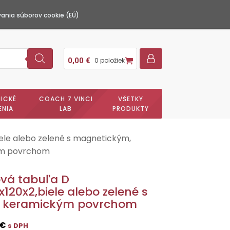
ania súborov cookie (EÚ)
0,00
€
0 položiek
ICKÉ
COACH 7 VINCI
VŠETKY
ENIA
LAB
PRODUKTY
iele alebo zelené s magnetickým,
kým povrchom
ová tabuľa D
x120x2,biele alebo zelené s
 keramickým povrchom
€
s DPH