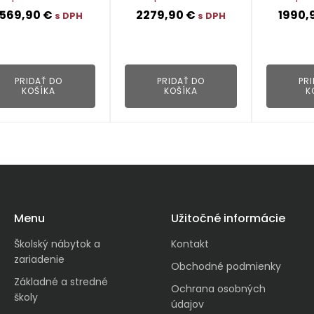
1569,90
€
2279,90
€
1990,
s DPH
s DPH
👁
👁
PRIDAŤ DO
PRIDAŤ DO
PR
KOŠÍKA
KOŠÍKA
K
Menu
Užitočné informácie
Školský nábytok a
Kontakt
zariadenie
Obchodné podmienky
Základné a stredné
Ochrana osobných
školy
údajov