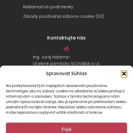
Reklamačné podmienky
Zásady používania súborov cookie (EÚ)
Kontaktujte nás
Ing. Juraj Halama-
Učebné pomôcky SLOVAKIA s.r.o.
Malachovská 17/A
Spravovať Súhlas
974 05 Banská Bystrica
Na poskytovanie tých najlepších skúseností používame
technológie, ako sú súbory cookie na ukladanie a/alebo prístup k
kontakt@ucebnepomockyslovakia.sk
informáciám o zariadení. Súhlas s týmito technológiami nám
umožní spracovávať údaje, ako je správanie pri prehliadaní alebo
jedinečné ID na tejto stránke. Nesúhlas alebo odvolanie súhlasu
0917 797 357, 048/410 18 88
môže nepriaznivo ovplyvniť určité vlastnosti a funkcie.
Prijať