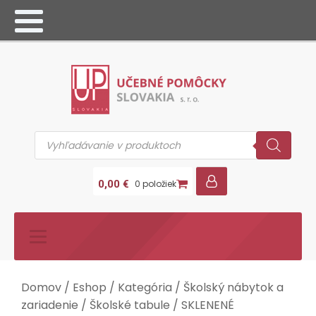
Products
search
0,00
€
0 položiek
Domov
/
Eshop
/
Kategória
/
Školský nábytok a
zariadenie
/
Školské tabule
/
SKLENENÉ