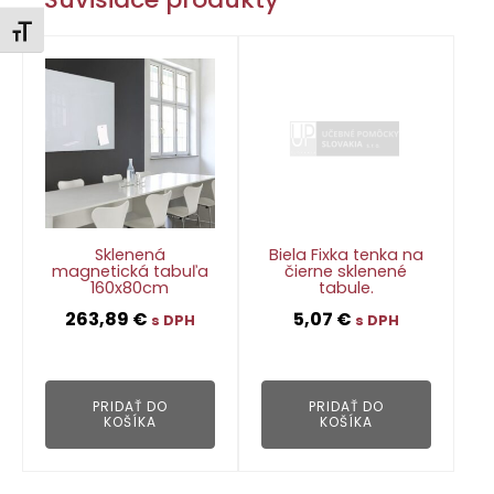
Zmeniť veľkosť písma
Sklenená
Biela Fixka tenka na
magnetická tabuľa
čierne sklenené
160x80cm
tabule.
263,89
€
5,07
€
s DPH
s DPH
👁
👁
PRIDAŤ DO
PRIDAŤ DO
KOŠÍKA
KOŠÍKA