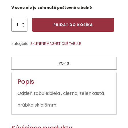
V cene nie je zahrnuté poštovné a balné
množstvo
PRIDAŤ DO KOŠÍKA
Sklenená
magnetická
tabuľa
Kategória:
SKLENENÉ MAGNETICKÉ TABULE
100x100cm
POPIS
Popis
Odtieň tabule:biela , čierna, zelenkastá
hrúbka skla:5mm
Súvisiace produkty