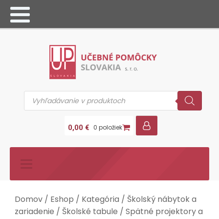
Products
search
0,00
€
0 položiek
Domov
/
Eshop
/
Kategória
/
Školský nábytok a
zariadenie
/
Školské tabule
/
Spätné projektory a