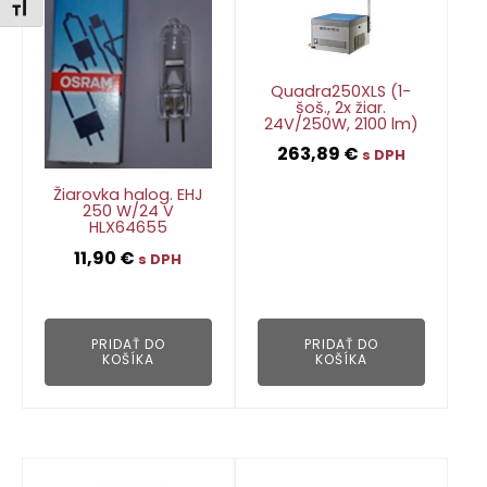
Zmeniť veľkosť písma
Quadra250XLS (1-
šoš., 2x žiar.
24V/250W, 2100 lm)
263,89
€
s DPH
Žiarovka halog. EHJ
250 W/24 V
HLX64655
👁
11,90
€
s DPH
👁
PRIDAŤ DO
PRIDAŤ DO
KOŠÍKA
KOŠÍKA