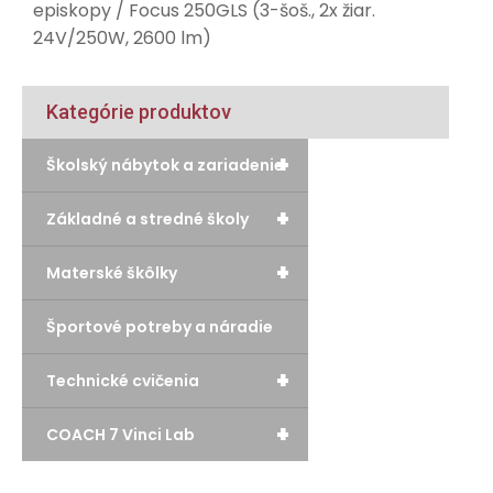
episkopy
/ Focus 250GLS (3-šoš., 2x žiar.
24V/250W, 2600 lm)
Kategórie produktov
+
Školský nábytok a zariadenie
+
Základné a stredné školy
+
Materské škôlky
Športové potreby a náradie
+
Technické cvičenia
+
COACH 7 Vinci Lab