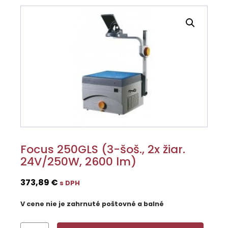
Focus 250GLS (3-šoš., 2x žiar.
24V/250W, 2600 lm)
373,89
€
s DPH
V cene nie je zahrnuté poštovné a balné