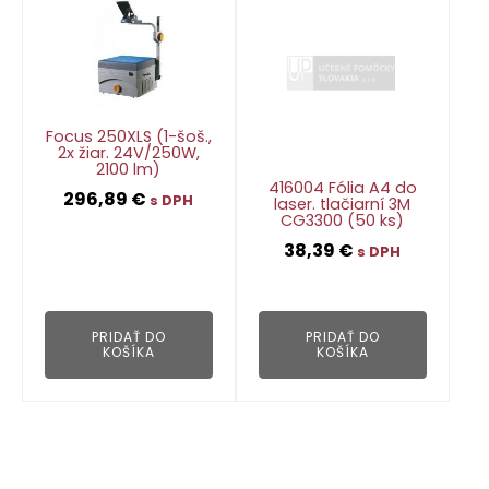
Focus 250XLS (1-šoš.,
2x žiar. 24V/250W,
2100 lm)
416004 Fólia A4 do
296,89
€
s DPH
laser. tlačiarní 3M
CG3300 (50 ks)
38,39
€
s DPH
👁
👁
PRIDAŤ DO
PRIDAŤ DO
KOŠÍKA
KOŠÍKA