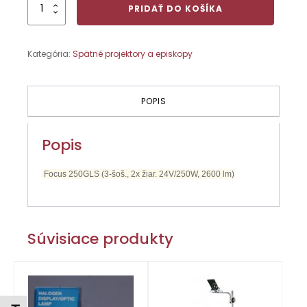
množstvo
PRIDAŤ DO KOŠÍKA
Focus
250GLS
(3-
Kategória:
Spätné projektory a episkopy
šoš.,
2x
žiar.
24V/250W,
POPIS
2600
lm)
Popis
Focus 250GLS (3-šoš., 2x žiar. 24V/250W, 2600 lm)
Súvisiace produkty