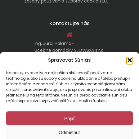
Zásady používania súborov cookie (EÚ)
Kontaktujte nás
Ing. Juraj Halama-
Učebné pomôcky SLOVAKIA s.r.o.
Malachovská 17/A
Spravovať Súhlas
974 05 Banská Bystrica
Na poskytovanie tých najlepších skúseností používame
technológie, ako sú súbory cookie na ukladanie a/alebo prístup k
kontakt@ucebnepomockyslovakia.sk
informáciám o zariadení. Súhlas s týmito technológiami nám
umožní spracovávať údaje, ako je správanie pri prehliadaní alebo
jedinečné ID na tejto stránke. Nesúhlas alebo odvolanie súhlasu
0917 797 357, 048/410 18 88
môže nepriaznivo ovplyvniť určité vlastnosti a funkcie.
Prijať
Odmietnuť