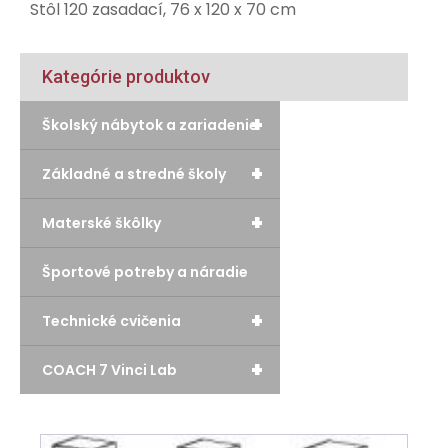
Stôl 120 zasadací, 76 x 120 x 70 cm
Kategórie produktov
+
Školský nábytok a zariadenie
+
Základné a stredné školy
+
Materské škôlky
Športové potreby a náradie
+
Technické cvičenia
+
COACH 7 Vinci Lab