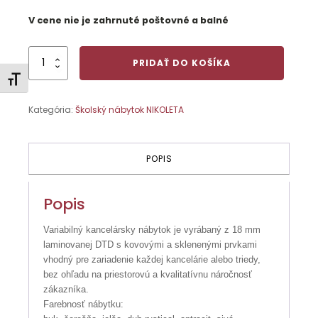
V cene nie je zahrnuté poštovné a balné
množstvo
PRIDAŤ DO KOŠÍKA
430118
Zmeniť veľkosť písma
Stôl
120
Kategória:
Školský nábytok NIKOLETA
zasadací,
76
x
120
POPIS
x
70
cm
Popis
Variabilný kancelársky nábytok je vyrábaný z 18 mm
laminovanej DTD s kovovými a sklenenými prvkami
vhodný pre zariadenie každej kancelárie alebo triedy,
bez ohľadu na priestorovú a kvalitatívnu náročnosť
zákazníka.
Farebnosť nábytku: