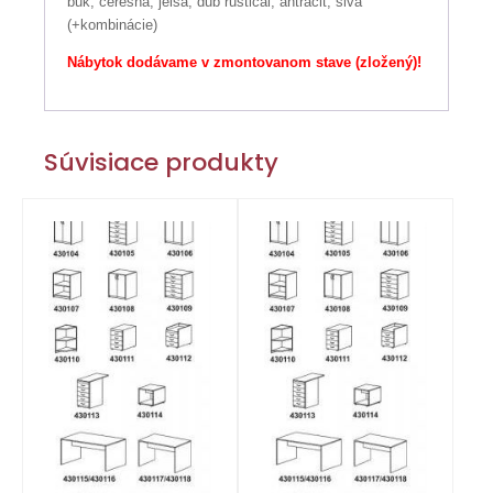
buk, čerešňa, jelša, dub rustical, antracit, sivá
(+kombinácie)
Nábytok dodávame v zmontovanom stave (zložený)!
Súvisiace produkty