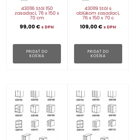
430116 Stôl 150
430119 Stôl s
zasadací, 76 x 150 x
oblúkom zasadací,
70 cm
76 x 150 x 70 c
99,00
€
109,00
€
s DPH
s DPH
👁
👁
PRIDAŤ DO
PRIDAŤ DO
KOŠÍKA
KOŠÍKA