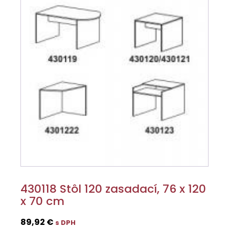
430118 Stôl 120 zasadací, 76 x 120
x 70 cm
89,92
€
s DPH