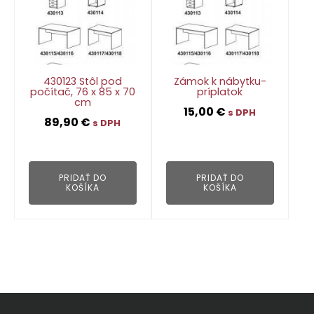
430123 Stôl pod
Zámok k nábytku-
počítač, 76 x 85 x 70
príplatok
cm
15,00
€
s DPH
89,90
€
s DPH
👁
👁
PRIDAŤ DO
PRIDAŤ DO
KOŠÍKA
KOŠÍKA