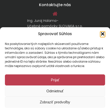
Kontaktujte nás
Ing. Juraj Halama-
Učebné pomôcky SLOVAKIA s.r.o.
Malachovská 17/A
Spravovať Súhlas
974 05 Banská Bystrica
Na poskytovanie tých najlepších skúseností používame
technológie, ako sú súbory cookie na ukladanie a/alebo prístup k
kontakt@ucebnepomockyslovakia.sk
informáciám o zariadení. Súhlas s týmito technológiami nám
umožní spracovávať údaje, ako je správanie pri prehliadaní alebo
jedinečné ID na tejto stránke. Nesúhlas alebo odvolanie súhlasu
0917 797 357, 048/410 18 88
môže nepriaznivo ovplyvniť určité vlastnosti a funkcie.
Prijať
Odmietnuť
Malachovská 17/A, 974 01 Banská Bystrica, Slovensko
Zobraziť predvoľby
E-mail:
kontakt@ucebnepomockyslovakia.sk
| Tel.: 048/410 18 88
© 2024 Učebné pomôcky Slovakia. Všetky práva vyhradené.