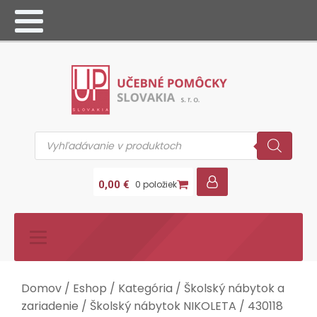
Products
search
0,00
€
0 položiek
Domov
/
Eshop
/
Kategória
/
Školský nábytok a
zariadenie
/
Školský nábytok NIKOLETA
/ 430118