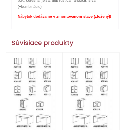
buk, čerešňa, jelša, dub rustical, antracit, sivá
(+kombinácie)
Nábytok dodávame v zmontovanom stave (zložený)!
Súvisiace produkty