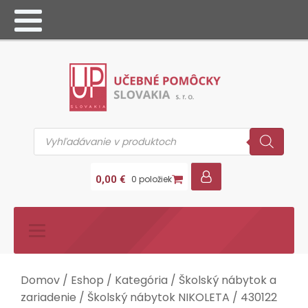
Products
search
0,00
€
0 položiek
Domov
/
Eshop
/
Kategória
/
Školský nábytok a
zariadenie
/
Školský nábytok NIKOLETA
/ 430122