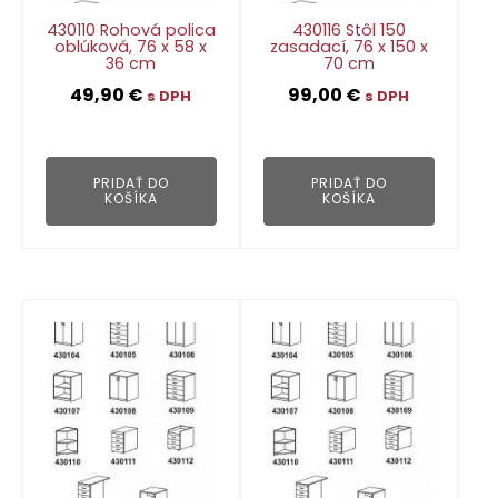
430110 Rohová polica
430116 Stôl 150
oblúková, 76 x 58 x
zasadací, 76 x 150 x
36 cm
70 cm
49,90
€
99,00
€
s DPH
s DPH
👁
👁
PRIDAŤ DO
PRIDAŤ DO
KOŠÍKA
KOŠÍKA