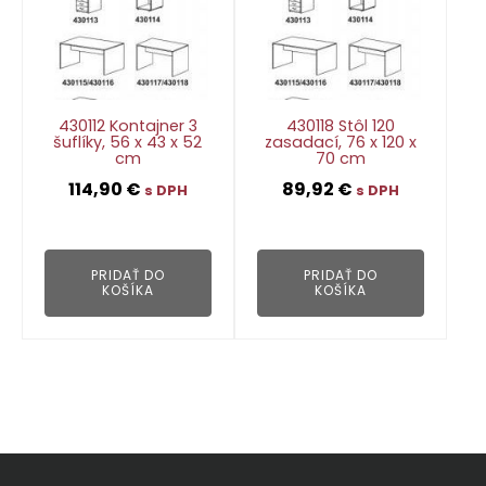
430112 Kontajner 3
430118 Stôl 120
šuflíky, 56 x 43 x 52
zasadací, 76 x 120 x
cm
70 cm
114,90
€
89,92
€
s DPH
s DPH
👁
👁
PRIDAŤ DO
PRIDAŤ DO
KOŠÍKA
KOŠÍKA