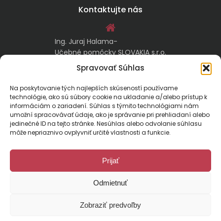
Kontaktujte nás
Ing. Juraj Halama-
Učebné pomôcky SLOVAKIA s.r.o.
Malachovská 17/A
Spravovať Súhlas
974 05 Banská Bystrica
Na poskytovanie tých najlepších skúseností používame
technológie, ako sú súbory cookie na ukladanie a/alebo prístup k
kontakt@ucebnepomockyslovakia.sk
informáciám o zariadení. Súhlas s týmito technológiami nám
umožní spracovávať údaje, ako je správanie pri prehliadaní alebo
jedinečné ID na tejto stránke. Nesúhlas alebo odvolanie súhlasu
0917 797 357, 048/410 18 88
môže nepriaznivo ovplyvniť určité vlastnosti a funkcie.
Prijať
Odmietnuť
Malachovská 17/A, 974 01 Banská Bystrica, Slovensko
Zobraziť predvoľby
E-mail:
kontakt@ucebnepomockyslovakia.sk
| Tel.: 048/410 18 88
© 2024 Učebné pomôcky Slovakia. Všetky práva vyhradené.