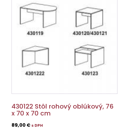
430122 Stôl rohový oblúkový, 76
x 70 x 70 cm
89,00
€
s DPH