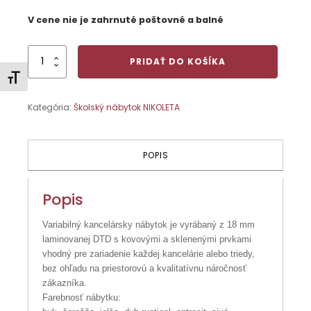
V cene nie je zahrnuté poštovné a balné
množstvo
PRIDAŤ DO KOŠÍKA
430122
Zmeniť veľkosť písma
Stôl
rohový
Kategória:
Školský nábytok NIKOLETA
oblúkový,
76
x
70
POPIS
x
70
cm
Popis
Variabilný kancelársky nábytok je vyrábaný z 18 mm
laminovanej DTD s kovovými a sklenenými prvkami
vhodný pre zariadenie každej kancelárie alebo triedy,
bez ohľadu na priestorovú a kvalitatívnu náročnosť
zákazníka.
Farebnosť nábytku: