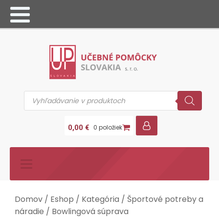
Products
search
0,00
€
0 položiek
Domov
/
Eshop
/
Kategória
/
Športové potreby a
náradie
/ Bowlingová súprava