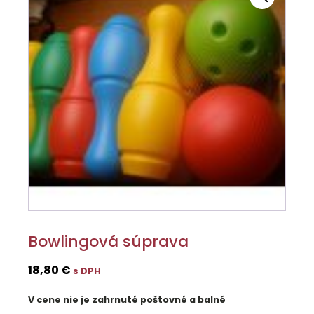
Bowlingová súprava
18,80
€
s DPH
V cene nie je zahrnuté poštovné a balné