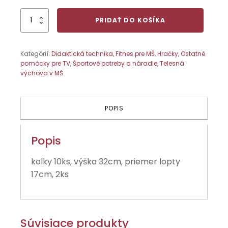
množstvo
PRIDAŤ DO KOŠÍKA
Bowlingová
súprava
Kategórií:
Didaktická technika
,
Fitnes pre MŠ
,
Hračky
,
Ostatné
pomôcky pre TV
,
Športové potreby a náradie
,
Telesná
výchova v MŠ
POPIS
Popis
kolky 10ks, výška 32cm, priemer lopty
17cm, 2ks
Súvisiace produkty