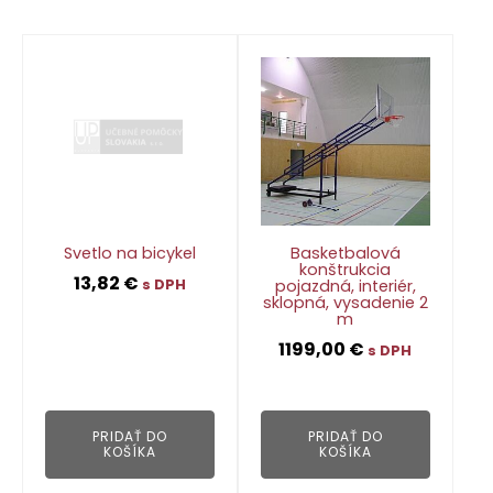
Svetlo na bicykel
Basketbalová
konštrukcia
13,82
€
pojazdná, interiér,
s DPH
sklopná, vysadenie 2
m
1199,00
€
👁
s DPH
👁
PRIDAŤ DO
PRIDAŤ DO
KOŠÍKA
KOŠÍKA