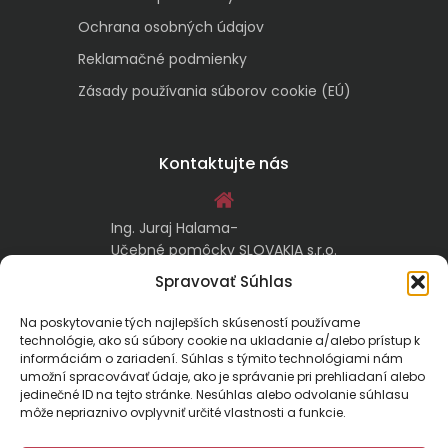
Ochrana osobných údajov
Reklamačné podmienky
Zásady používania súborov cookie (EÚ)
Kontaktujte nás
Ing. Juraj Halama-
Učebné pomôcky SLOVAKIA s.r.o.
Malachovská 17/A
Spravovať Súhlas
974 05 Banská Bystrica
Na poskytovanie tých najlepších skúseností používame
technológie, ako sú súbory cookie na ukladanie a/alebo prístup k
kontakt@ucebnepomockyslovakia.sk
informáciám o zariadení. Súhlas s týmito technológiami nám
umožní spracovávať údaje, ako je správanie pri prehliadaní alebo
jedinečné ID na tejto stránke. Nesúhlas alebo odvolanie súhlasu
0917 797 357, 048/410 18 88
môže nepriaznivo ovplyvniť určité vlastnosti a funkcie.