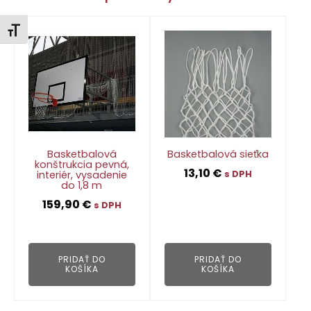
Zmeniť veľkosť písma
Basketbalová
Basketbalová sieťka
konštrukcia pevná,
13,10
€
interiér, vysadenie
s DPH
do 1,8 m
159,90
€
s DPH
👁
👁
PRIDAŤ DO
PRIDAŤ DO
KOŠÍKA
KOŠÍKA