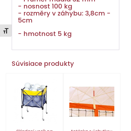
- nosnost 100 kg
- rozměry v záhybu: 3,8cm -
5cm
Zmeniť veľkosť písma
- hmotnost 5 kg
Súvisiace produkty