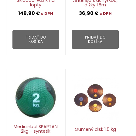
Skladací vozík na
Anténka s úchytkou,
lopty
dĺžky 1,8m
149,90
€
36,90
€
s DPH
s DPH
👁
👁
PRIDAŤ DO
PRIDAŤ DO
KOŠÍKA
KOŠÍKA
Medicinbal SPARTAN
Gumený disk 1,5 kg
2kg - syntetik