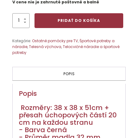
V cene nie je zahrnuté poštovné a balné
množstvo
PRIDAŤ DO KOŠÍKA
Hrazda
na
rebrinu
Kategórie:
Ostatné pomôcky pre TV
,
Športové potreby a
náradie
,
Telesná výchova
,
Telocvičné náradie a športové
potreby
POPIS
Popis
Rozměry: 38 x 38 x 51cm +
přesah úchopových částí 20
cm na každou stranu
- Barva černá
- Průměr madla 32 mm