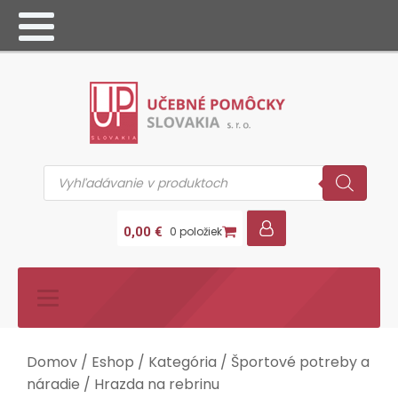
Products
search
0,00
€
0 položiek
Domov
/
Eshop
/
Kategória
/
Športové potreby a
náradie
/ Hrazda na rebrinu