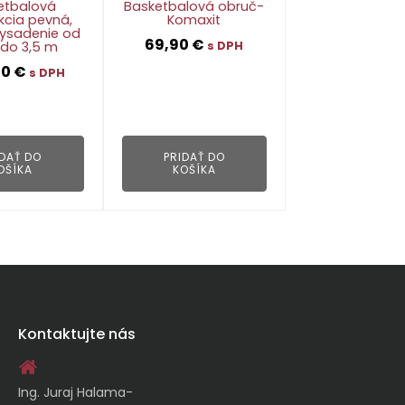
etbalová
Basketbalová obruč-
kcia pevná,
Komaxit
 vysadenie od
69,90
€
 do 3,5 m
s DPH
00
€
s DPH
👁
👁
IDAŤ DO
PRIDAŤ DO
OŠÍKA
KOŠÍKA
Kontaktujte nás
Ing. Juraj Halama-