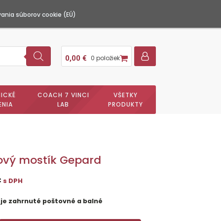
ania súborov cookie (EÚ)
0,00
€
0 položiek
ICKÉ
COACH 7 VINCI
VŠETKY
ENIA
LAB
PRODUKTY
ový mostík Gepard
€
s DPH
 je zahrnuté poštovné a balné