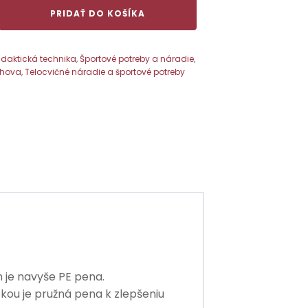
PRIDAŤ DO KOŠÍKA
idaktická technika
,
Športové potreby a náradie
,
chova
,
Telocvičné náradie a športové potreby
 je navyše PE pena.
u je pružná pena k zlepšeniu