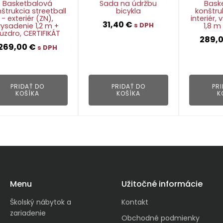
Basketbalová
Sada na údržbu
Bask
štrukcia streetball
bicykla
konštru
- exteriér (ZN),
interiér,
31,40
€
vysadenie 1,2 m +
1,8 m
s DPH
uzdro, CERTIFIKÁT
289,
269,00
€
s DPH
👁
👁
PRIDAŤ DO
PRIDAŤ DO
PR
KOŠÍKA
KOŠÍKA
K
Menu
Užitočné informácie
Školský nábytok a
Kontakt
zariadenie
Obchodné podmienky