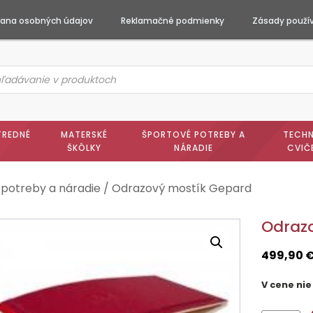
ana osobných údajov
Reklamačné podmienky
Zásady použív
ts
h
TREDNÉ
MATERSKÉ
ŠPORTOVÉ POTREBY A
TECHN
ŠKÔLKY
NÁRADIE
CVIČ
 potreby a náradie
/ Odrazový mostík Gepard
Odraz
499,90
V cene nie