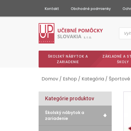
Kontakt
Obchodné podmienky
Ochr
Produc
searc
ŠKOLSKÝ NÁBYTOK A
ZÁKLADNÉ A S
ZARIADENIE
ŠKOLY
Domov
/
Eshop
/
Kategória
/
Športové
Kategórie produktov
Školský nábytok a
+
zariadenie