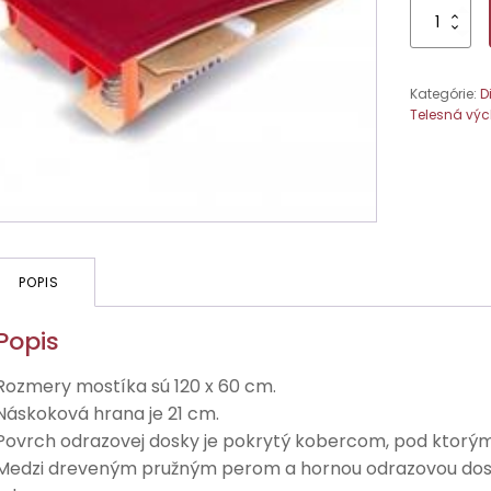
množstvo
Odrazový
mostík
Gepard
Kategórie:
D
Telesná vý
POPIS
Popis
Rozmery mostíka sú 120 x 60 cm.
Náskoková hrana je 21 cm.
Povrch odrazovej dosky je pokrytý kobercom, pod ktorým
Medzi dreveným pružným perom a hornou odrazovou dosko