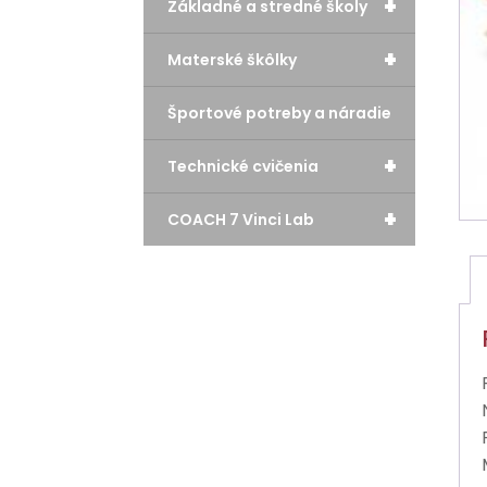
+
Základné a stredné školy
+
Materské škôlky
Športové potreby a náradie
+
Technické cvičenia
+
COACH 7 Vinci Lab