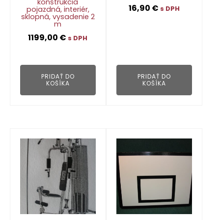
konštrukcia
16,90
€
pojazdná, interiér,
s DPH
sklopná, vysadenie 2
m
1199,00
€
👁
s DPH
👁
PRIDAŤ DO
PRIDAŤ DO
KOŠÍKA
KOŠÍKA