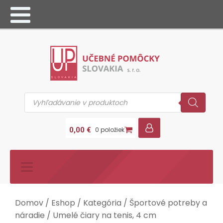
Products
search
0,00
€
0 položiek
Domov
/
Eshop
/
Kategória
/
Športové potreby a
náradie
/ Umelé čiary na tenis, 4 cm