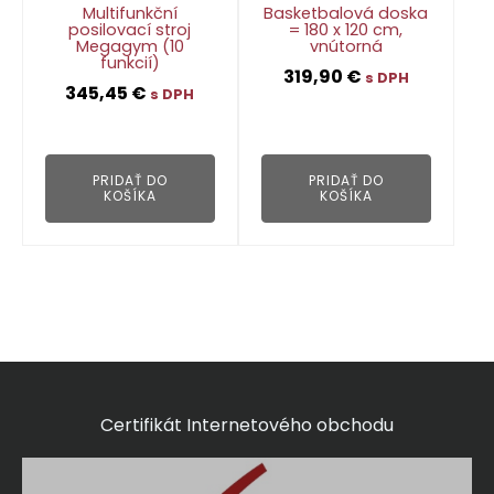
Multifunkční
Basketbalová doska
posilovací stroj
= 180 x 120 cm,
Megagym (10
vnútorná
funkcií)
319,90
€
s DPH
345,45
€
s DPH
👁
👁
PRIDAŤ DO
PRIDAŤ DO
KOŠÍKA
KOŠÍKA
Certifikát Internetového obchodu