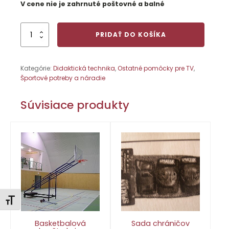
V cene nie je zahrnuté poštovné a balné
množstvo
PRIDAŤ DO KOŠÍKA
Umelé
čiary
na
Kategórie:
Didaktická technika
,
Ostatné pomôcky pre TV
,
tenis,
Športové potreby a náradie
4
cm
Súvisiace produkty
Zmeniť veľkosť písma
Basketbalová
Sada chráničov