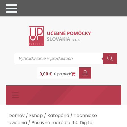
Products
search
0,00
€
0 položiek
Domov
/
Eshop
/
Kategória
/
Technické
cvičenia
/ Posuvné meradlo 150 Digital