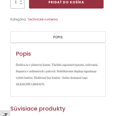
množstvo
PRIDAŤ DO KOŠÍKA
Posuvné
meradlo
150
Kategória:
Technické cvičenia
Digital
POPIS
Popis
Dodáva sa v plastovej kazete. Tlačidlo zapnutia/vypnutia, nulovania.
Stupnica v milimetroch i palcoch. Preblikávanie displeja signalizuje
vybitú batériu. Dodávané bez batérie - bežne dostupná napr.
ALKALINE LR44/A76.
Súvisiace produkty