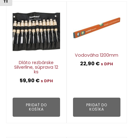
Zmeniť veľkosť písma
Vodováha 1200mm
Dláto rezbárske
22,90
€
s DPH
Silverline, súprava 12
ks
59,90
€
👁
s DPH
👁
PRIDAŤ DO
PRIDAŤ DO
KOŠÍKA
KOŠÍKA