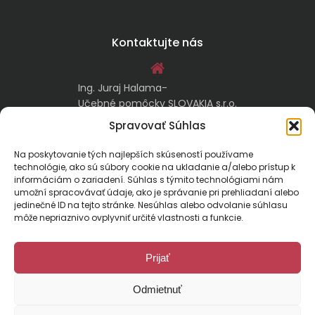
Kontaktujte nás
Ing. Juraj Halama-
Učebné pomôcky SLOVAKIA s.r.o.
Malachovská 17/A
Spravovať Súhlas
974 05 Banská Bystrica
Na poskytovanie tých najlepších skúseností používame
technológie, ako sú súbory cookie na ukladanie a/alebo prístup k
kontakt@ucebnepomockyslovakia.sk
informáciám o zariadení. Súhlas s týmito technológiami nám
umožní spracovávať údaje, ako je správanie pri prehliadaní alebo
jedinečné ID na tejto stránke. Nesúhlas alebo odvolanie súhlasu
0917 797 357, 048/410 18 88
môže nepriaznivo ovplyvniť určité vlastnosti a funkcie.
Prijať
Odmietnuť
Malachovská 17/A, 974 01 Banská Bystrica, Slovensko