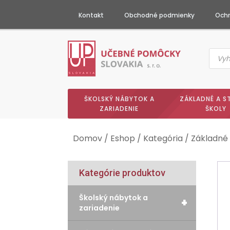
Kontakt
Obchodné podmienky
Ochr
Produc
searc
ŠKOLSKÝ NÁBYTOK A
ZÁKLADNÉ A S
ZARIADENIE
ŠKOLY
Domov
/
Eshop
/
Kategória
/
Základné 
Kategórie produktov
Školský nábytok a
+
zariadenie