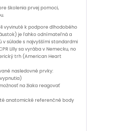
re školenia prvej pomoci,
u.
i vyvinuté k podpore dlhodobého
 (náustok) je ľahko odnímateľná a
ú v súlade s najvyššími standardmi
 CPR Lilly sa vyrába v Nemecku, no
erický trh (American Heart
ované nasledovné prvky:
 vypnutia)
(možnosť na žiaka reagovať
žité anatomické referenčné body