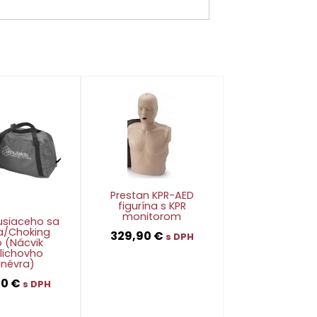
Prestan KPR-AED
figurína s KPR
monitorom
usiaceho sa
ťa/Choking
329,90
€
s DPH
o (Nácvik
lichovho
névra)
👁
90
€
s DPH
👁