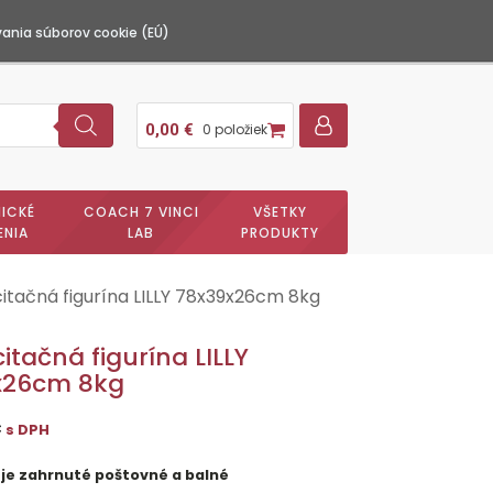
ania súborov cookie (EÚ)
0,00
€
0 položiek
ICKÉ
COACH 7 VINCI
VŠETKY
ENIA
LAB
PRODUKTY
itačná figurína LILLY 78x39x26cm 8kg
itačná figurína LILLY
x26cm 8kg
€
s DPH
 je zahrnuté poštovné a balné