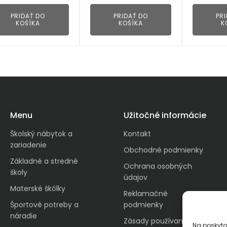
PRIDAŤ DO
PRIDAŤ DO
PR
KOŠÍKA
KOŠÍKA
K
Menu
Užitočné informácie
Školský nábytok a
Kontakt
zariadenie
Obchodné podmienky
Základné a stredné
Ochrana osobných
školy
údajov
Materské škôlky
Reklamačné
Športové potreby a
podmienky
náradie
Zásady používania
Na poskyto