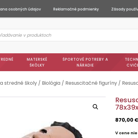
ana osobných údajov
Reklamačné podmienky
Zásady použív
ts
h
TREDNÉ
MATERSKÉ
ŠPORTOVÉ POTREBY A
TECHN
ŠKÔLKY
NÁRADIE
CVIČ
a stredné školy
/
Biológia
/
Resuscitačné figuríny
/ Resusc
Resusc
78x39
870,00
V cene nie