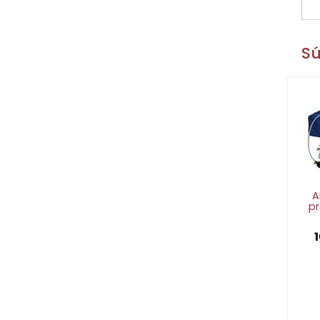
Sú
A
pr