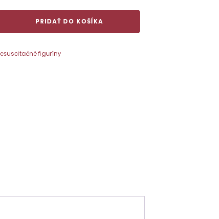
PRIDAŤ DO KOŠÍKA
ná
esuscitačné figuríny
m