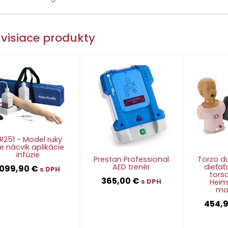
visiace produkty
R251 - Model ruky
e nácvik aplikácie
infúzie
Prestan Professional
Torzo d
AED trenér
dieťa
1099,90
€
s DPH
tors
365,00
€
Heim
s DPH
ma
👁
454,
👁