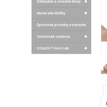
+
Základné a stredné školy
+
Materské škôlky
Športové potreby a náradie
+
Technické cvičenia
+
COACH 7 Vinci Lab