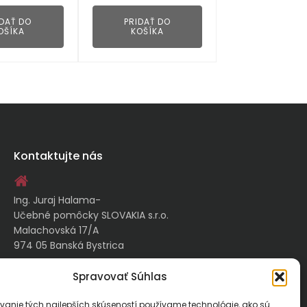
IDAŤ DO
PRIDAŤ DO
OŠÍKA
KOŠÍKA
Kontaktujte nás
Ing. Juraj Halama-
Učebné pomôcky SLOVAKIA s.r.o.
Malachovská 17/A
974 05 Banská Bystrica
Spravovať Súhlas
kontakt@ucebnepomockyslovakia.sk
vanie tých najlepších skúseností používame technológie, ako sú