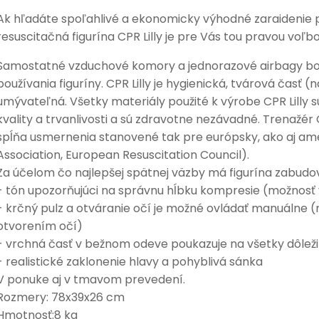
Ak hľadáte spoľahlivé a ekonomicky výhodné zaraidenie p
resuscitačná figurína CPR Lilly je pre Vás tou pravou voľbo
Samostatné vzduchové komory a jednorazové airbagy bol
používania figuríny. CPR Lilly je hygienická, tvárová časť
umývateľná. Všetky materiály použité k výrobe CPR Lilly s
kvality a trvanlivosti a sú zdravotne nezávadné. Trenažér
spĺňa usmernenia stanovené tak pre európsky, ako aj am
Association, European Resuscitation Council).
Za účelom čo najlepšej spätnej väzby má figurína zabud
- tón upozorňujúci na správnu hĺbku kompresie (možnosť
- krčný pulz a otváranie očí je možné ovládať manuálne 
otvorením očí)
- vrchná časť v bežnom odeve poukazuje na všetky dôle
- realistické zaklonenie hlavy a pohyblivá sánka
V ponuke aj v tmavom prevedení.
Rozmery: 78x39x26 cm
Hmotnosť:8 kg