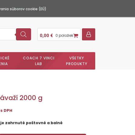
ania súborov cookie (EÚ)
0,00
€
0 položiek
ICKÉ
COACH 7 VINCI
VŠETKY
ENIA
LAB
PRODUKTY
ávaží 2000 g
s DPH
 je zahrnuté poštovné a balné