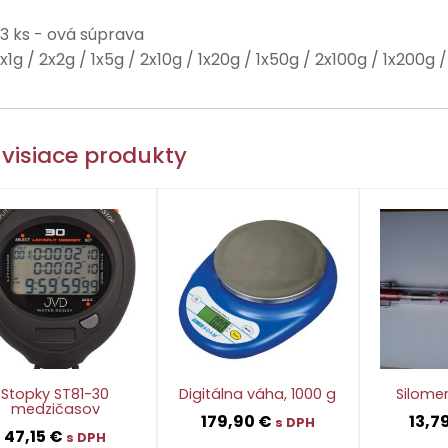
13 ks - ová súprava
1x1g / 2x2g / 1x5g / 2x10g / 1x20g / 1x50g / 2x100g / 1x200g 
visiace produkty
Stopky ST81-30
Digitálna váha, 1000 g
Silomer
medzičasov
179,90
€
13,7
s DPH
47,15
€
s DPH