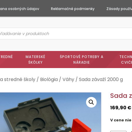
ana osobných údajov
Reklamačné podmienky
Zásady použív
ts
h
TREDNÉ
MATERSKÉ
ŠPORTOVÉ POTREBY A
TECHN
ŠKÔLKY
NÁRADIE
CVIČ
a stredné školy
/
Biológia
/
Váhy
/ Sada závaží 2000 g
Sada z
169,90
€
V cene nie