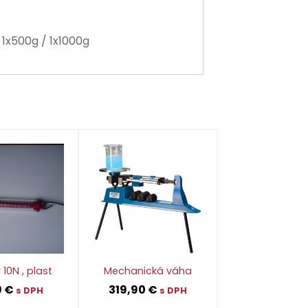
/ 1x500g / 1x1000g
 10N , plast
Mechanická váha
9
€
319,90
€
s DPH
s DPH