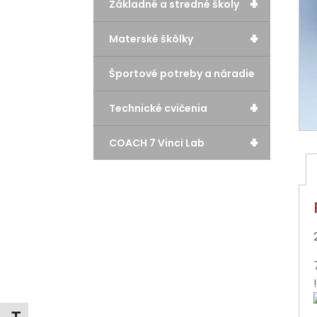
+
Základné a stredné školy
+
Materské škôlky
Športové potreby a náradie
+
Technické cvičenia
+
COACH 7 Vinci Lab
!