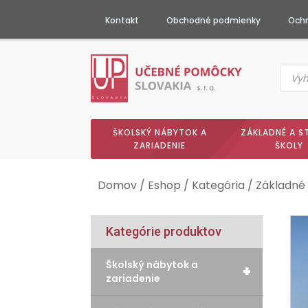
Kontakt
Obchodné podmienky
Ochr
Produc
searc
ŠKOLSKÝ NÁBYTOK A
ZÁKLADNÉ A S
ZARIADENIE
ŠKOLY
Domov
/
Eshop
/
Kategória
/
Základné 
Kategórie produktov
Školský nábytok a
+
zariadenie