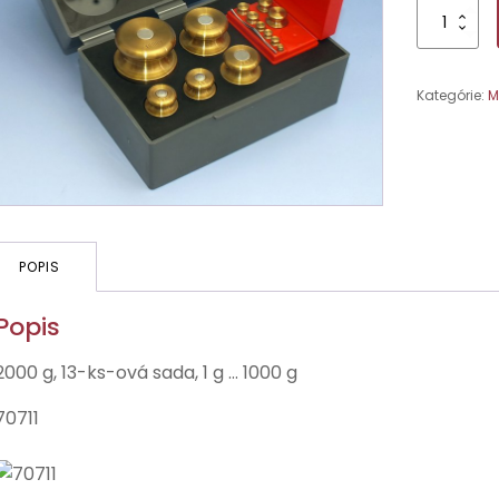
množstvo
Sada
závaží
2000
Kategórie:
M
g
POPIS
Popis
2000 g, 13-ks-ová sada, 1 g ... 1000 g
70711