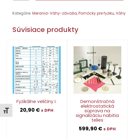
10N
,
Kategórie:
Merania-Váhy-závažia
,
Pomôcky pre fyziku
,
Váhy
plast
Súvisiace produkty
Fyzikálne veličiny I.
Demonštračná
elektrostatická
20,90
€
súprava na
s DPH
Zmeniť veľkosť písma
signalizáciu nabitia
telies
599,90
€
👁
s DPH