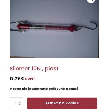
Silomer 10N , plast
13,79
€
s DPH
V cene nie je zahrnuté poštovné a balné
množstvo
PRIDAŤ DO KOŠÍKA
Silomer