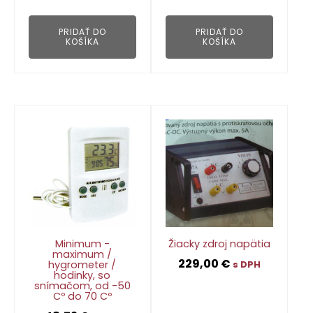
👁
PRIDAŤ DO
PRIDAŤ DO
KOŠÍKA
KOŠÍKA
Minimum -
Žiacky zdroj napätia
maximum /
229,00
€
hygrometer /
s DPH
hodinky, so
snímačom, od -50
Cº do 70 Cº