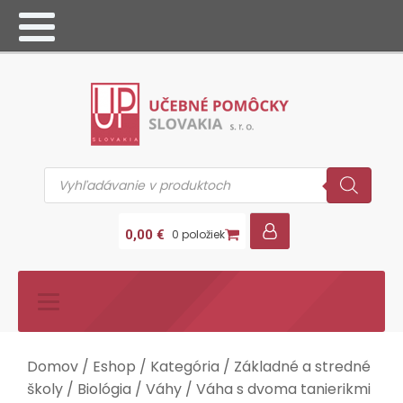
Products
search
0,00
€
0 položiek
Domov
/
Eshop
/
Kategória
/
Základné a stredné
školy
/
Biológia
/
Váhy
/ Váha s dvoma tanierikmi