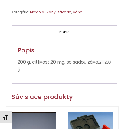
s
dvoma
Kategórie:
Merania-Váhy-závažia
,
Váhy
tanierikmi
POPIS
Popis
200 g, citlivosť 20 mg, so sadou záva
ži : 200
g
Súvisiace produkty
Zmeniť veľkosť písma