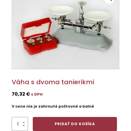
Váha s dvoma tanierikmi
70,32
€
s DPH
V cene nie je zahrnuté poštovné a balné
množstvo
PRIDAŤ DO KOŠÍKA
Váha