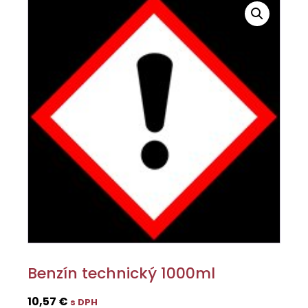
Benzín technický 1000ml
10,57
€
s DPH