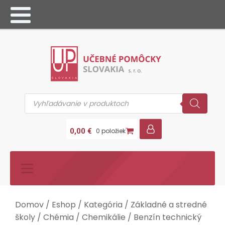
Products
search
0,00
€
0 položiek
Domov
/
Eshop
/
Kategória
/
Základné a stredné
školy
/
Chémia
/
Chemikálie
/ Benzín technický