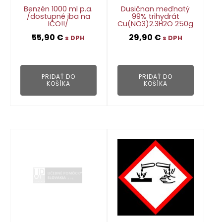
Benzén 1000 ml p.a.
Dusičnan meďnatý
/dostupné iba na
99% trihydrát
IČO!!/
Cu(NO3)2.3H2O 250g
55,90
€
29,90
€
s DPH
s DPH
👁
👁
PRIDAŤ DO
PRIDAŤ DO
KOŠÍKA
KOŠÍKA