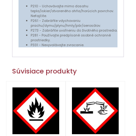
P210 - Uchovávajte mimo dosahu
tepla/iskier/otvoreného ohňa/horúcich povrchov.
Nefajčite.
P261 - Zabráňte vdychovaniu
prachu/dymu/plynu/hmly/pár/aerosólov.
P273 - Zabráňte uvoľneniu do životného prostredia.
P281 - Používajte predpísané osobné ochranné
prostriedky.
P331 - Nevyvolávajte zvracanie.
Súvisiace produkty