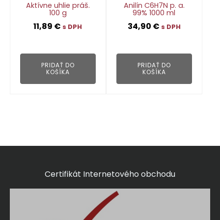
Aktívne uhlie práš.
Anilín C6H7N p. a.
100 g
99% 1000 ml
11,89
€
34,90
€
s DPH
s DPH
👁
👁
PRIDAŤ DO
PRIDAŤ DO
KOŠÍKA
KOŠÍKA
Certifikát Internetového obchodu