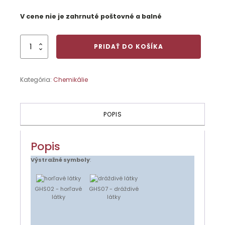
V cene nie je zahrnuté poštovné a balné
množstvo
PRIDAŤ DO KOŠÍKA
Benzín
technický
1000ml
Kategória:
Chemikálie
POPIS
Popis
Výstražné symboly
:
GHS02 - horľavé
GHS07 - dráždivé
látky
látky