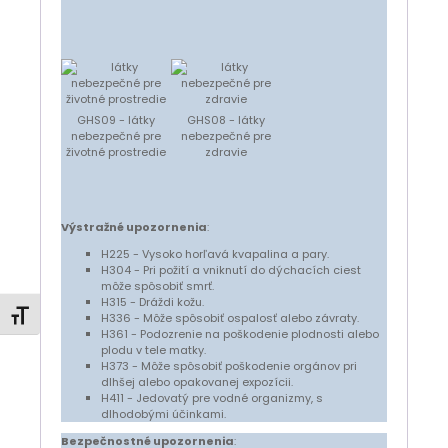
GHS09 - látky
GHS08 - látky
nebezpečné pre
nebezpečné pre
životné prostredie
zdravie
Výstražné upozornenia
:
H225 - Vysoko horľavá kvapalina a pary.
H304 - Pri požití a vniknutí do dýchacích ciest
môže spôsobiť smrť.
H315 - Dráždi kožu.
Zmeniť veľkosť písma
H336 - Môže spôsobiť ospalosť alebo závraty.
H361 - Podozrenie na poškodenie plodnosti alebo
plodu v tele matky.
H373 - Môže spôsobiť poškodenie orgánov pri
dlhšej alebo opakovanej expozícii.
H411 - Jedovatý pre vodné organizmy, s
dlhodobými účinkami.
Bezpečnostné upozornenia
: