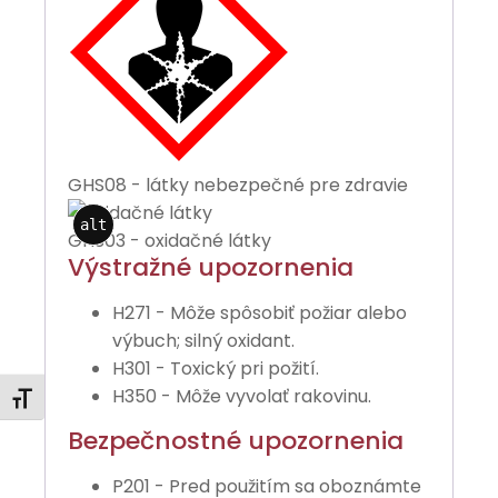
GHS08 - látky nebezpečné pre zdravie
alt
GHS03 - oxidačné látky
Výstražné upozornenia
H271 - Môže spôsobiť požiar alebo
výbuch; silný oxidant.
H301 - Toxický pri požití.
H350 - Môže vyvolať rakovinu.
Zmeniť veľkosť písma
Bezpečnostné upozornenia
P201 - Pred použitím sa oboznámte