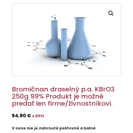
Bromičnan draselný p.a. KBrO3
250g 99% Produkt je možné
predať len firme/živnostníkovi.
54,90
€
s DPH
V cene nie je zahrnuté poštovné a balné