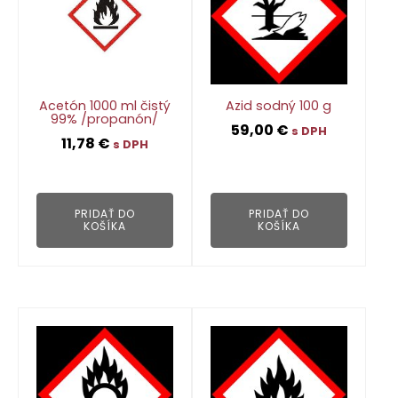
Acetón 1000 ml čistý
Azid sodný 100 g
99% /propanón/
59,00
€
s DPH
11,78
€
s DPH
👁
👁
PRIDAŤ DO
PRIDAŤ DO
KOŠÍKA
KOŠÍKA