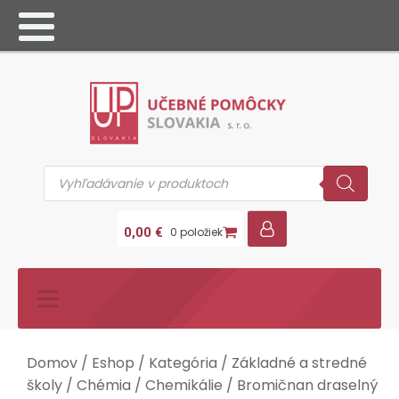
Products
search
0,00
€
0 položiek
Domov
/
Eshop
/
Kategória
/
Základné a stredné
školy
/
Chémia
/
Chemikálie
/ Bromičnan draselný