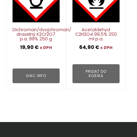
Dichroman/dvojchroman/
Acetaldehyd
draselný K2Cr2O7
C2H2O4 99,5% 250
p.a. 99% 250 g
ml p.a.
19,90
€
64,90
€
s DPH
s DPH
👁
👁
PRIDAŤ DO
VIAC INFO
KOŠÍKA