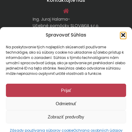
Kontaktujte nás
Ing. Juraj Halama-
Učebné pomôcky SLOVAKIA s.r.o.
Malachovská 17/A
Spravovať Súhlas
974 05 Banská Bystrica
Na poskytovanie tých najlepších skúseností používame
technológie, ako sú súbory cookie na ukladanie a/alebo prístup k
kontakt@ucebnepomockyslovakia.sk
informáciám o zariadení. Súhlas s týmito technológiami nám
umožní spracovávať údaje, ako je správanie pri prehliadaní alebo
jedinečné ID na tejto stránke. Nesúhlas alebo odvolanie súhlasu
0917 797 357, 048/410 18 88
môže nepriaznivo ovplyvniť určité vlastnosti a funkcie.
Prijať
Odmietnuť
Malachovská 17/A, 974 01 Banská Bystrica, Slovensko
Zobraziť predvoľby
E-mail:
kontakt@ucebnepomockyslovakia.sk
| Tel.: 048/410 18 88
© 2024 Učebné pomôcky Slovakia. Všetky práva vyhradené.
Designed by
pcteam.sk
Zásady používania súborov cookie
Ochrana osobných údajov