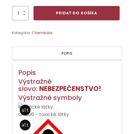
množstvo
PRIDAŤ DO KOŠÍKA
Bromičnan
draselný
p.a.
Kategória:
Chemikálie
KBrO3
250g
99%
Produkt
POPIS
je
možné
predať
Popis
len
firme/
Výstražné
živnostníkovi.
slovo:
NEBEZPEČENSTVO!
Výstražné symboly
alt
GHS06 - toxické látky
alt