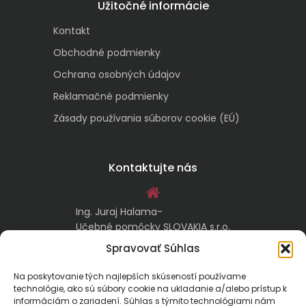
Užitočné informácie
Kontakt
Obchodné podmienky
Ochrana osobných údajov
Reklamačné podmienky
Zásady používania súborov cookie (EÚ)
Kontaktujte nás
Ing. Juraj Halama-
Učebné pomôcky SLOVAKIA s.r.o.
Malachovská 17/A
Spravovať Súhlas
974 05 Banská Bystrica
Na poskytovanie tých najlepších skúseností používame
technológie, ako sú súbory cookie na ukladanie a/alebo prístup k
kontakt@ucebnepomockyslovakia.sk
informáciám o zariadení. Súhlas s týmito technológiami nám