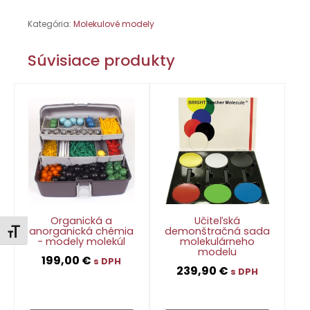
kryštálovej
mriežky
Kategória:
Molekulové modely
-
grafitu,
-
Súvisiace produkty
diamantu,
-
chloridu
sodného
Organická a
Učiteľská
anorganická chémia
demonštračná sada
Zmeniť veľkosť písma
- modely molekúl
molekulárneho
modelu
199,00
€
s DPH
239,90
€
s DPH
👁
👁