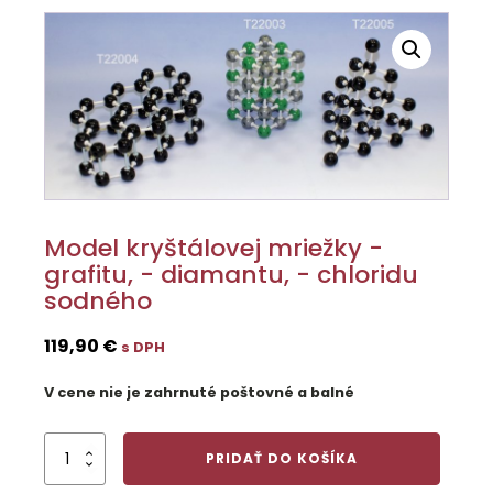
Model kryštálovej mriežky -
grafitu, - diamantu, - chloridu
sodného
119,90
€
s DPH
V cene nie je zahrnuté poštovné a balné
množstvo
PRIDAŤ DO KOŠÍKA
Model