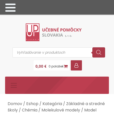
Products
search
0,00
€
0 položiek
Domov
/
Eshop
/
Kategória
/
Základné a stredné
školy
/
Chémia
/
Molekulové modely
/ Model