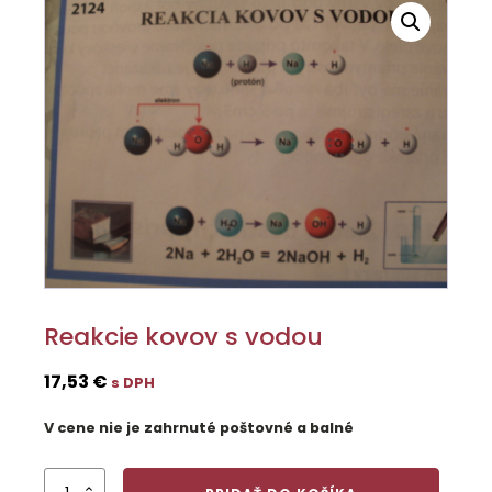
Reakcie kovov s vodou
17,53
€
s DPH
V cene nie je zahrnuté poštovné a balné
množstvo