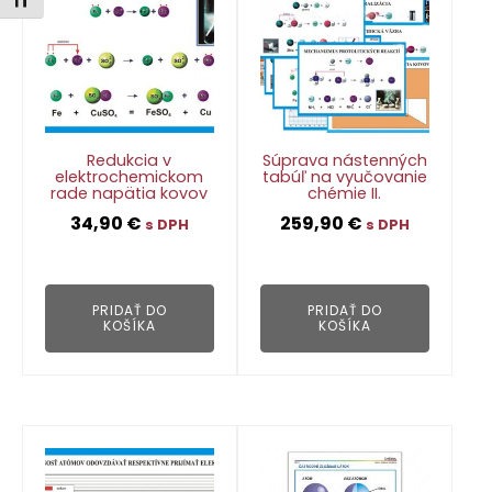
Zmeniť veľkosť písma
Redukcia v
Súprava nástenných
elektrochemickom
tabúľ na vyučovanie
rade napätia kovov
chémie II.
34,90
€
259,90
€
s DPH
s DPH
👁
👁
PRIDAŤ DO
PRIDAŤ DO
KOŠÍKA
KOŠÍKA