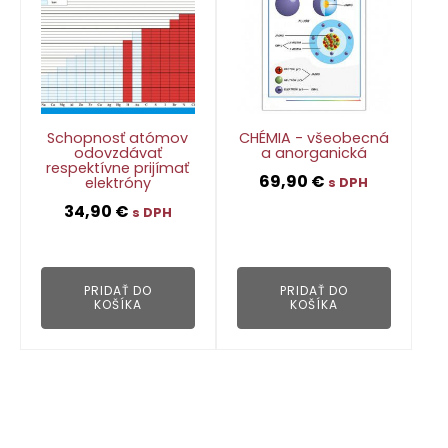
Schopnosť atómov
CHÉMIA - všeobecná
odovzdávať
a anorganická
respektívne prijímať
69,90
€
elektróny
s DPH
34,90
€
s DPH
👁
👁
PRIDAŤ DO
PRIDAŤ DO
KOŠÍKA
KOŠÍKA