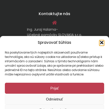
Kontaktujte nás
Ing. Juraj Halama-
Učebné pomôcky SLOVAKIA s.r.o.
Malachovská 17/A
Spravovať Súhlas
974 05 Banská Bystrica
Na poskytovanie tých najlepších skúseností používame
technológie, ako sú súbory cookie na ukladanie a/alebo prístup k
kontakt@ucebnepomockyslovakia.sk
informáciám o zariadení. Súhlas s týmito technológiami nám
umožní spracovávať údaje, ako je správanie pri prehliadaní alebo
jedinečné ID na tejto stránke. Nesúhlas alebo odvolanie súhlasu
0917 797 357, 048/410 18 88
môže nepriaznivo ovplyvniť určité vlastnosti a funkcie.
Prijať
Odmietnuť
Malachovská 17/A, 974 01 Banská Bystrica, Slovensko