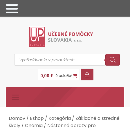
Products
search
0,00
€
0 položiek
Domov
/
Eshop
/
Kategória
/
Základné a stredné
školy
/
Chémia
/
Nástenné obrazy pre