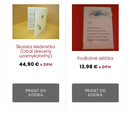
Školská lekárnička
(Obal drevený
uzamykateľný)
Podložné sklíčka
44,90
€
s DPH
13,98
€
s DPH
👁
👁
PRIDAŤ DO
PRIDAŤ DO
KOŠÍKA
KOŠÍKA