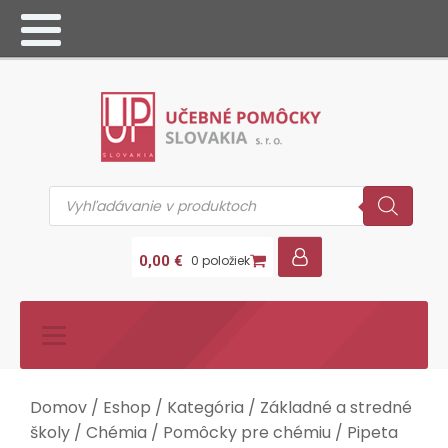
Products
search
0,00
€
0 položiek
Domov
/
Eshop
/
Kategória
/
Základné a stredné
školy
/
Chémia
/
Pomôcky pre chémiu
/ Pipeta