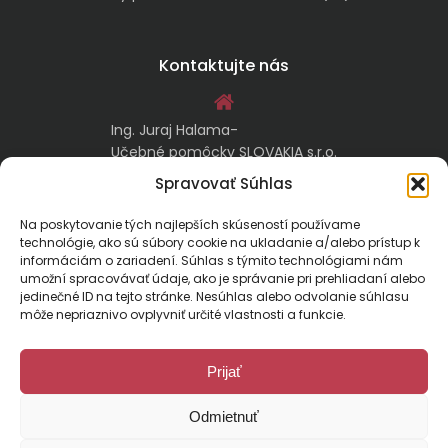
Kontaktujte nás
Ing. Juraj Halama-
Učebné pomôcky SLOVAKIA s.r.o.
Malachovská 17/A
Spravovať Súhlas
974 05 Banská Bystrica
Na poskytovanie tých najlepších skúseností používame
technológie, ako sú súbory cookie na ukladanie a/alebo prístup k
kontakt@ucebnepomockyslovakia.sk
informáciám o zariadení. Súhlas s týmito technológiami nám
umožní spracovávať údaje, ako je správanie pri prehliadaní alebo
jedinečné ID na tejto stránke. Nesúhlas alebo odvolanie súhlasu
0917 797 357, 048/410 18 88
môže nepriaznivo ovplyvniť určité vlastnosti a funkcie.
Prijať
Odmietnuť