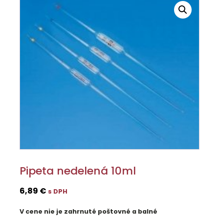
Pipeta nedelená 10ml
6,89
€
s DPH
V cene nie je zahrnuté poštovné a balné