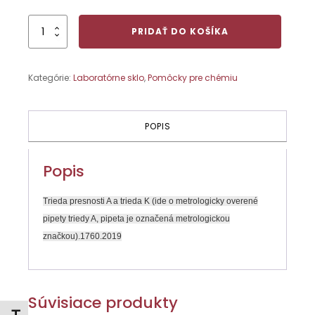
množstvo
PRIDAŤ DO KOŠÍKA
Pipeta
nedelená
10ml
Kategórie:
Laboratórne sklo
,
Pomôcky pre chémiu
POPIS
Popis
Trieda presnosti A a trieda K (ide o metrologicky overené
pipety triedy A, pipeta je označená metrologickou
značkou).1760.2019
Súvisiace produkty