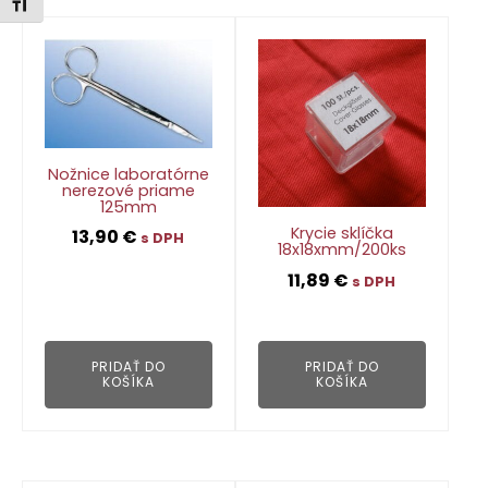
Zmeniť veľkosť písma
Nožnice laboratórne
nerezové priame
125mm
Krycie sklíčka
13,90
€
s DPH
18x18xmm/200ks
11,89
€
s DPH
👁
👁
PRIDAŤ DO
PRIDAŤ DO
KOŠÍKA
KOŠÍKA