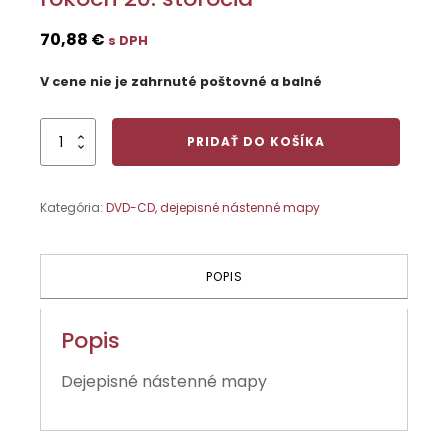
70,88
€
s DPH
V cene nie je zahrnuté poštovné a balné
množstvo
PRIDAŤ DO KOŠÍKA
Dekolonizácia
Afriky
v 50.-70.
Kategória:
DVD-CD, dejepisné nástenné mapy
rokoch
20.
storočia
POPIS
Popis
Dejepisné nástenné mapy