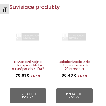
Súvisiace produkty
Zmeniť veľkosť písma
II. Svetová vojna
Dekolonizácia Ázie
v Európe a Afrike
v 50.-60. rokoch
a Európa do r. 1942
20.storočia
76,91
€
80,43
€
s DPH
s DPH
👁
👁
PRIDAŤ DO
PRIDAŤ DO
KOŠÍKA
KOŠÍKA