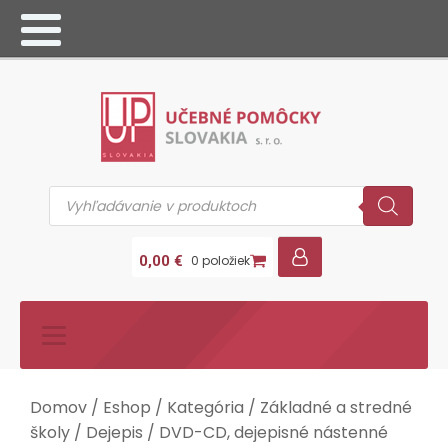
Products
search
0,00
€
0 položiek
Domov
/
Eshop
/
Kategória
/
Základné a stredné
školy
/
Dejepis
/
DVD-CD, dejepisné nástenné