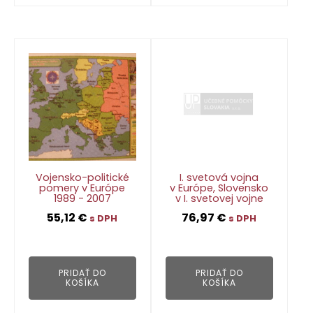
Vojensko-politické
I. svetová vojna
pomery v Európe
v Európe, Slovensko
1989 - 2007
v I. svetovej vojne
55,12
€
76,97
€
s DPH
s DPH
👁
👁
PRIDAŤ DO
PRIDAŤ DO
KOŠÍKA
KOŠÍKA