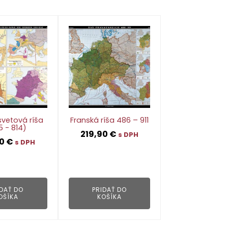
svetová ríša
Franská ríša 486 – 911
5 - 814)
219,90
€
s DPH
90
€
s DPH
👁
👁
IDAŤ DO
PRIDAŤ DO
OŠÍKA
KOŠÍKA