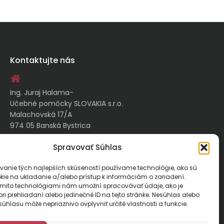
Kontaktujte nás
Ing. Juraj Halama-
Učebné pomôcky SLOVAKIA s.r.o.
Malachovská 17/A
974 05 Banská Bystrica
Spravovať Súhlas
kontakt@ucebnepomockyslovakia.sk
vanie tých najlepších skúseností používame technológie, ako sú
kie na ukladanie a/alebo prístup k informáciám o zariadení.
0917 797 357, 048/410 18 88
ýmito technológiami nám umožní spracovávať údaje, ako je
ri prehliadaní alebo jedinečné ID na tejto stránke. Nesúhlas alebo
úhlasu môže nepriaznivo ovplyvniť určité vlastnosti a funkcie.