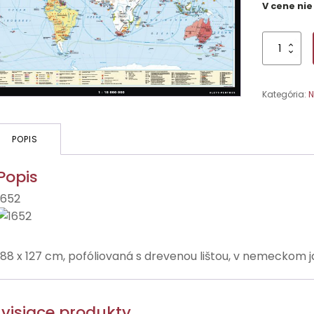
V cene nie
množstvo
Revolúcie
a
vojny
Kategória:
N
za
nezávislosť
vo
svete,
POPIS
1776-
1860
Popis
1652
188 x 127 cm, pofóliovaná s drevenou lištou, v nemeckom 
visiace produkty