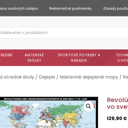
ana osobných údajov
Reklamačné podmienky
Zásady použív
ts
h
TREDNÉ
MATERSKÉ
ŠPORTOVÉ POTREBY A
TECHN
ŠKÔLKY
NÁRADIE
CVIČ
a stredné školy
/
Dejepis
/
Nástenné dejepisné mapy
/ Re
Revolú
vo sve
129,90
€