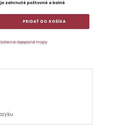
 je zahrnuté poštovné a balné
PRIDAŤ DO KOŠÍKA
ástenné dejepisné mapy
jazyku