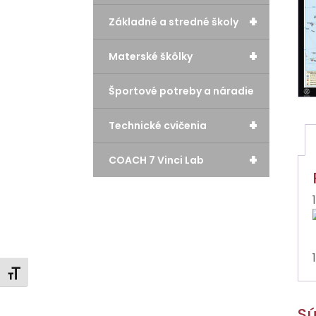
+
Základné a stredné školy
+
Materské škôlky
Športové potreby a náradie
+
Technické cvičenia
+
COACH 7 Vinci Lab
Zmeniť veľkosť písma
Sú