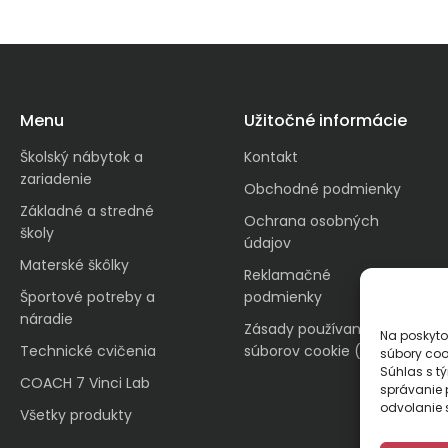
Menu
Užitočné informácie
Školský nábytok a
Kontakt
zariadenie
Obchodné podmienky
Základné a stredné
Ochrana osobných
školy
údajov
Materské škôlky
Reklamačné
Športové potreby a
podmienky
náradie
Zásady používania
Na poskyto
Technické cvičenia
súborov cookie (EÚ)
súbory coo
Súhlas s t
COACH 7 Vinci Lab
správanie p
odvolanie s
Všetky produkty