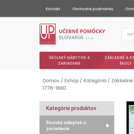
Kontakt
Obchodné podmienky
Ochr
Produc
searc
ŠKOLSKÝ NÁBYTOK A
ZÁKLADNÉ A S
ZARIADENIE
ŠKOLY
Domov
/
Eshop
/
Kategória
/
Základné 
1776-1860
Kategórie produktov
Školský nábytok a
+
zariadenie