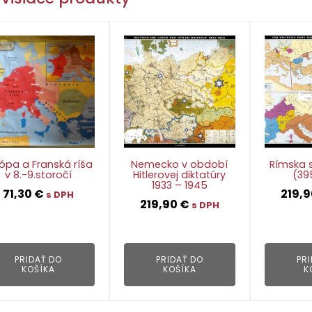
ópa a Franská ríša
Nemecko v období
Rímska 
v 8.-9.storočí
Hitlerovej diktatúry
(39
1933 – 1945
71,30
€
219,
s DPH
219,90
€
s DPH
👁
👁
PRIDAŤ DO
PRIDAŤ DO
PR
KOŠÍKA
KOŠÍKA
K