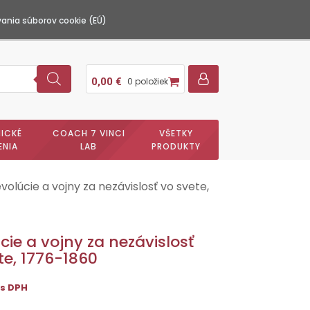
ania súborov cookie (EÚ)
0,00
€
0 položiek
ICKÉ
COACH 7 VINCI
VŠETKY
ENIA
LAB
PRODUKTY
volúcie a vojny za nezávislosť vo svete,
cie a vojny za nezávislosť
te, 1776-1860
s DPH