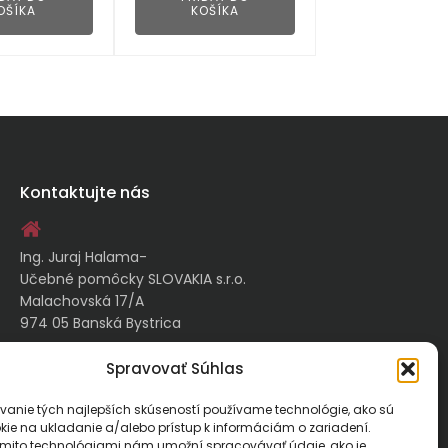
OŠÍKA
KOŠÍKA
Kontaktujte nás
Ing. Juraj Halama-
Učebné pomôcky SLOVAKIA s.r.o.
Malachovská 17/A
974 05 Banská Bystrica
Spravovať Súhlas
kontakt@ucebnepomockyslovakia.sk
vanie tých najlepších skúseností používame technológie, ako sú
kie na ukladanie a/alebo prístup k informáciám o zariadení.
0917 797 357, 048/410 18 88
ýmito technológiami nám umožní spracovávať údaje, ako je