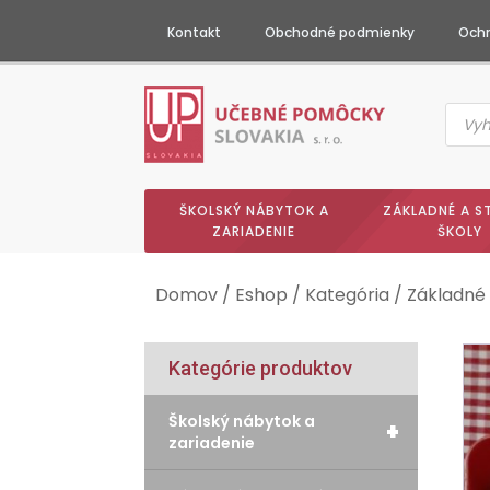
Kontakt
Obchodné podmienky
Ochr
Produc
searc
ŠKOLSKÝ NÁBYTOK A
ZÁKLADNÉ A S
ZARIADENIE
ŠKOLY
Domov
/
Eshop
/
Kategória
/
Základné 
Kategórie produktov
Školský nábytok a
+
zariadenie