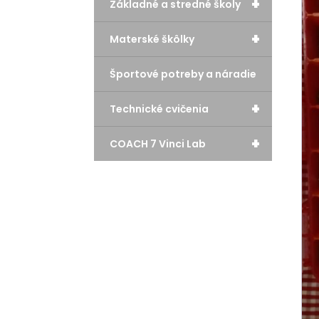
+
Základné a stredné školy
+
Materské škôlky
Športové potreby a náradie
+
Technické cvičenia
+
COACH 7 Vinci Lab