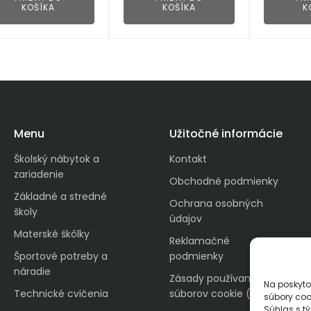
KOŠÍKA
KOŠÍKA
K
Menu
Užitočné informácie
Školský nábytok a
Kontakt
zariadenie
Obchodné podmienky
Základné a stredné
Ochrana osobných
školy
údajov
Materské škôlky
Reklamačné
Športové potreby a
podmienky
náradie
Zásady používania
Na poskyto
Technické cvičenia
súborov cookie (EÚ)
súbory coo
Súhlas s t