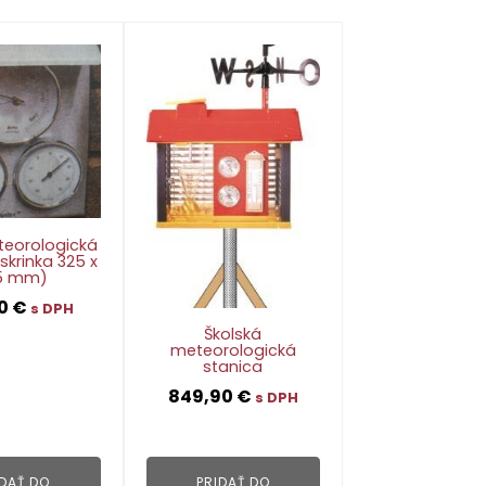
eorologická
skrinka 325 x
5 mm)
30
€
s DPH
Školská
meteorologická
stanica
👁
849,90
€
s DPH
👁
IDAŤ DO
PRIDAŤ DO