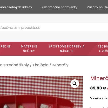
ana osobných údajov
Reklamačné podmienky
Zásady použív
ts
h
TREDNÉ
MATERSKÉ
ŠPORTOVÉ POTREBY A
TECHN
ŠKÔLKY
NÁRADIE
CVIČ
a stredné školy
/
Ekológia
/ Minerály
Minerá
89,90
€
V cene nie