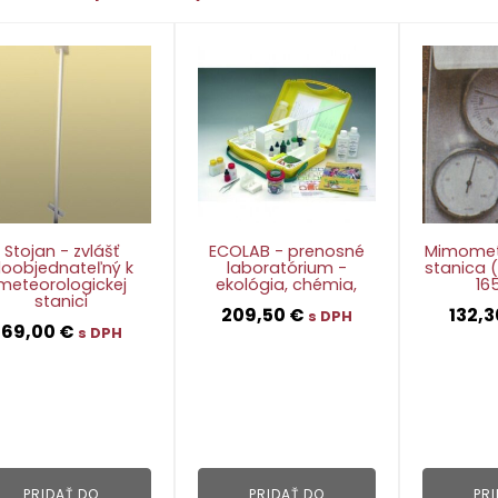
Stojan - zvlášť
ECOLAB - prenosné
Mimomet
oobjednateľný k
laboratórium -
stanica (
meteorologickej
ekológia, chémia,
16
stanici
209,50
€
132,
s DPH
69,00
€
s DPH
👁
👁
PRIDAŤ DO
PRIDAŤ DO
PR