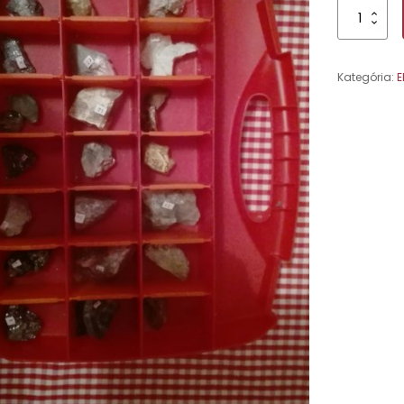
množstvo
Minerály
Kategória:
E