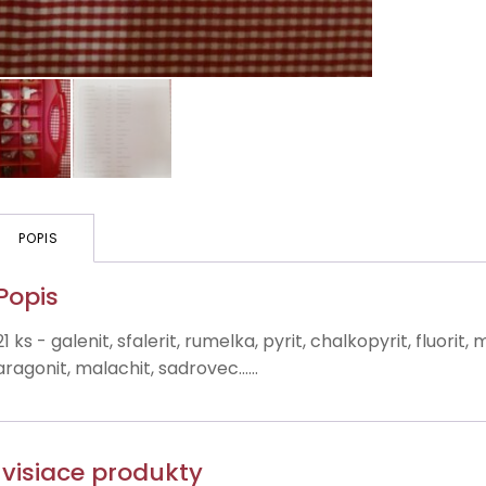
POPIS
Popis
21 ks - galenit, sfalerit, rumelka, pyrit, chalkopyrit, fluor
aragonit, malachit, sadrovec......
visiace produkty