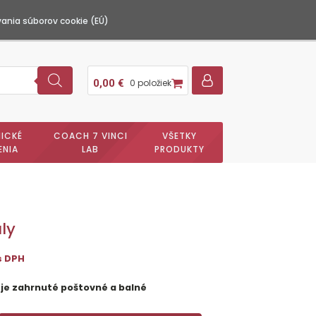
ania súborov cookie (EÚ)
0,00
€
0 položiek
ICKÉ
COACH 7 VINCI
VŠETKY
ENIA
LAB
PRODUKTY
ly
s DPH
 je zahrnuté poštovné a balné