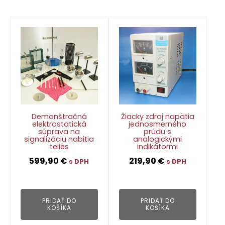
Demonštračná
Žiacky zdroj napätia
elektrostatická
jednosmerného
súprava na
prúdu s
signalizáciu nabitia
analogickými
telies
indikátormi
599,90
€
219,90
€
s DPH
s DPH
👁
👁
PRIDAŤ DO
PRIDAŤ DO
KOŠÍKA
KOŠÍKA