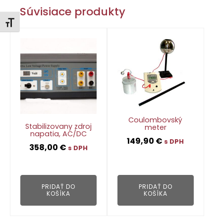
Súvisiace produkty
Zmeniť veľkosť písma
Coulombovský
Stabilizovany zdroj
meter
napatia, AC/DC
149,90
€
s DPH
358,00
€
s DPH
👁
👁
PRIDAŤ DO
PRIDAŤ DO
KOŠÍKA
KOŠÍKA