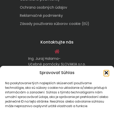
Ochrana osobných údajov
Reklamačné podmienky
Zásady používania súborov cookie (EÚ)
Kontaktujte nás
Ing. Juraj Halama-
Učebné pomôcky SLOVAKIA s.r.o.
Malachovská 17/A
Spravovať Súhlas
974 05 Banská Bystrica
Na poskytovanie tých najlepších skúseností používame
technológie, ako sú súbory cookie na ukladanie a/alebo prístup k
kontakt@ucebnepomockyslovakia.sk
informáciám o zariadení. Súhlas s týmito technológiami nám
umožní spracovávať údaje, ako je správanie pri prehliadaní alebo
jedinečné ID na tejto stránke. Nesúhlas alebo odvolanie súhlasu
0917 797 357, 048/410 18 88
môže nepriaznivo ovplyvniť určité vlastnosti a funkcie.