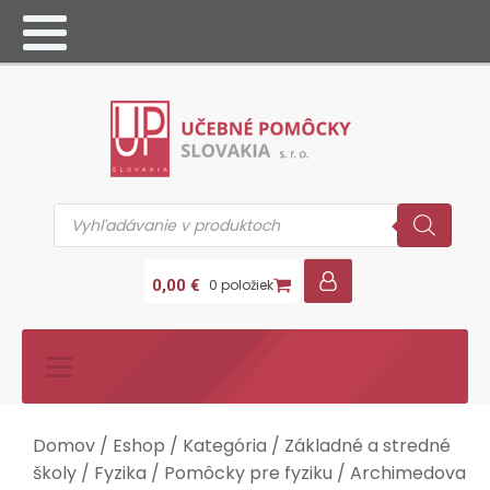
Products
search
0,00
€
0 položiek
Domov
/
Eshop
/
Kategória
/
Základné a stredné
školy
/
Fyzika
/
Pomôcky pre fyziku
/ Archimedova