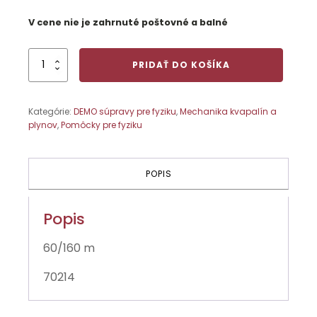
V cene nie je zahrnuté poštovné a balné
množstvo
PRIDAŤ DO KOŠÍKA
Archimedova
dvojica
valcov
Kategórie:
DEMO súpravy pre fyziku
,
Mechanika kvapalín a
plynov
,
Pomôcky pre fyziku
POPIS
Popis
60/160 m
70214