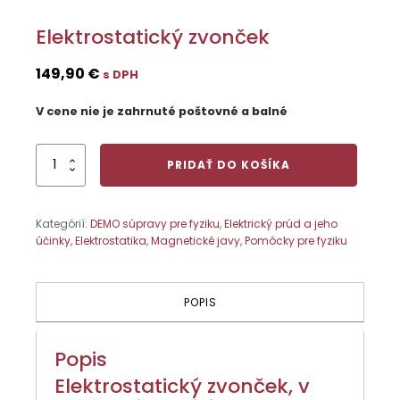
Elektrostatický zvonček
149,90
€
s DPH
V cene nie je zahrnuté poštovné a balné
množstvo
PRIDAŤ DO KOŠÍKA
Elektrostatický
zvonček
Kategórií:
DEMO súpravy pre fyziku
,
Elektrický prúd a jeho
účinky
,
Elektrostatika
,
Magnetické javy
,
Pomôcky pre fyziku
POPIS
Popis
Elektrostatický zvonček, v