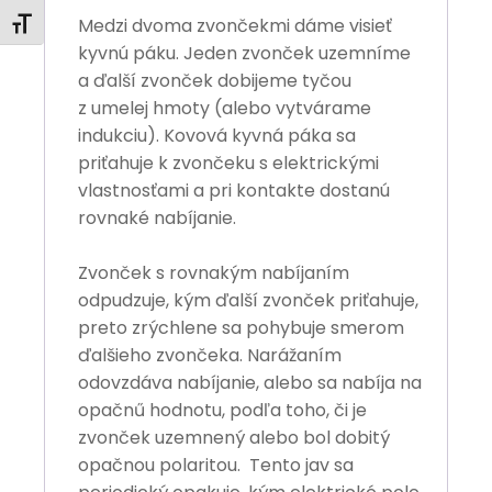
Medzi dvoma zvončekmi dáme visieť
Zmeniť veľkosť písma
kyvnú páku. Jeden zvonček uzemníme
a ďalší zvonček dobijeme tyčou
z umelej hmoty (alebo vytvárame
indukciu). Kovová kyvná páka sa
priťahuje k zvončeku s elektrickými
vlastnosťami a pri kontakte dostanú
rovnaké nabíjanie.
Zvonček s rovnakým nabíjaním
odpudzuje, kým ďalší zvonček priťahuje,
preto zrýchlene sa pohybuje smerom
ďalšieho zvončeka. Narážaním
odovzdáva nabíjanie, alebo sa nabíja na
opačnű hodnotu, podľa toho, či je
zvonček uzemnený alebo bol dobitý
opačnou polaritou. Tento jav sa