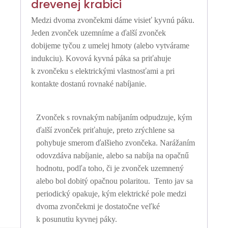
drevenej krabici
Medzi dvoma zvončekmi dáme visieť kyvnú páku.
Jeden zvonček uzemníme a ďalší zvonček
dobijeme tyčou z umelej hmoty (alebo vytvárame
indukciu). Kovová kyvná páka sa priťahuje
k zvončeku s elektrickými vlastnosťami a pri
kontakte dostanú rovnaké nabíjanie.
Zvonček s rovnakým nabíjaním odpudzuje, kým
ďalší zvonček priťahuje, preto zrýchlene sa
pohybuje smerom ďalšieho zvončeka. Narážaním
odovzdáva nabíjanie, alebo sa nabíja na opačnű
hodnotu, podľa toho, či je zvonček uzemnený
alebo bol dobitý opačnou polaritou.
Tento jav sa
periodický opakuje, kým elektrické pole medzi
dvoma zvončekmi je dostatočne veľké
k posunutiu kyvnej páky.