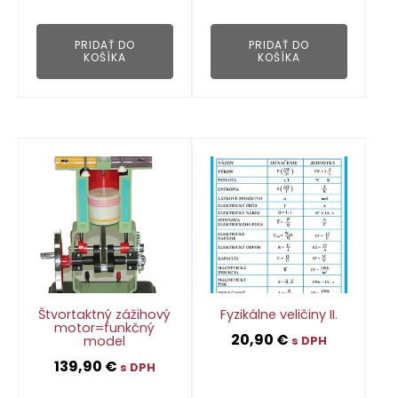
👁
PRIDAŤ DO
PRIDAŤ DO
KOŠÍKA
KOŠÍKA
Štvortaktný zážihový
Fyzikálne veličiny II.
motor=funkčný
20,90
€
model
s DPH
139,90
€
s DPH
👁