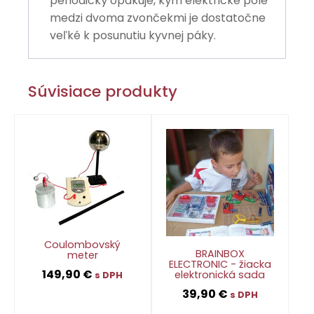
periodický opakuje, kým elektrické pole
medzi dvoma zvončekmi je dostatočne
veľké k posunutiu kyvnej páky.
Súvisiace produkty
Coulombovský
BRAINBOX
meter
ELECTRONIC - žiacka
149,90
€
elektronická sada
s DPH
39,90
€
s DPH
👁