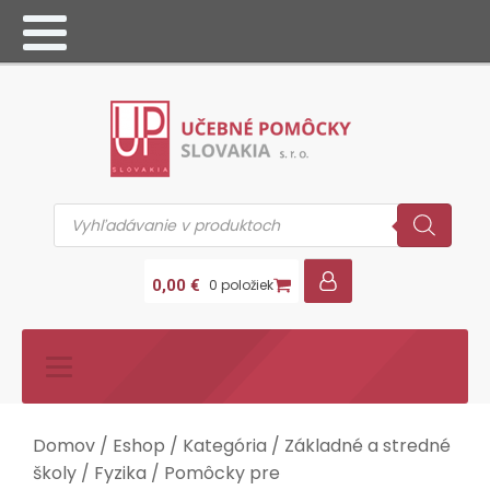
Products
search
0,00
€
0 položiek
Domov
/
Eshop
/
Kategória
/
Základné a stredné
školy
/
Fyzika
/
Pomôcky pre