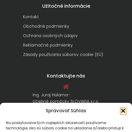
Užitočné informácie
Kontakt
Obchodné podmienky
Ochrana osobných údajov
Reklamačné podmienky
Zásady používania súborov cookie (EÚ)
Kontaktujte nás
Ing. Juraj Halama-
Učebné pomôcky SLOVAKIA s.r.o.
Malachovská 17/A
Spravovať Súhlas
974 05 Banská Bystrica
Na poskytovanie tých najlepších skúseností používame
technológie, ako sú súbory cookie na ukladanie a/alebo prístup k
kontakt@ucebnepomockyslovakia.sk