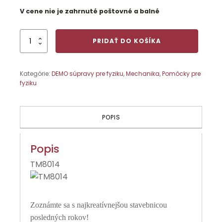
V cene nie je zahrnuté poštovné a balné
množstvo
PRIDAŤ DO KOŠÍKA
MetalMania
A"
model:
Kategórie:
DEMO súpravy pre fyziku
,
Mechanika
,
Pomôcky pre
Sila
fyziku
(Ruža
zlatá
farba)
POPIS
Popis
TM8014
Zoznámte sa s najkreatívnejšou stavebnicou
posledných rokov!