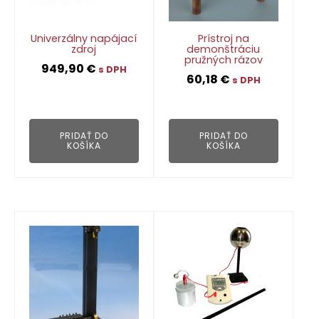
Univerzálny napájací
Prístroj na
zdroj
demonštráciu
pružných rázov
949,90
€
s DPH
60,18
€
s DPH
👁
👁
PRIDAŤ DO
PRIDAŤ DO
KOŠÍKA
KOŠÍKA