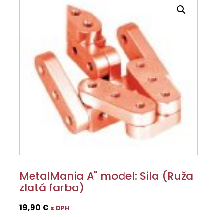
MetalMania A" model: Sila (Ruža
zlatá farba)
19,90
€
s DPH