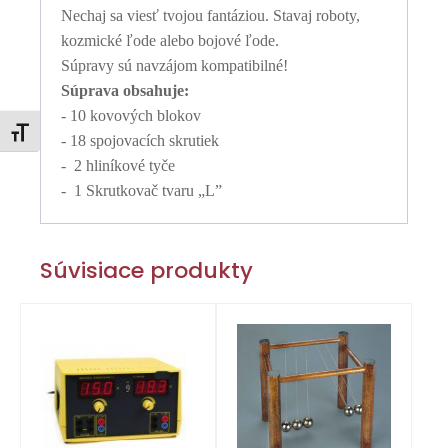
Nechaj sa viesť tvojou fantáziou. Stavaj roboty,
kozmické ľode alebo bojové ľode.
Súpravy sú navzájom kompatibilné!
Súprava obsahuje:
- 10 kovových blokov
Zmeniť veľkosť písma
- 18 spojovacích skrutiek
- 2 hliníkové tyče
- 1 Skrutkovač tvaru „L”
Súvisiace produkty