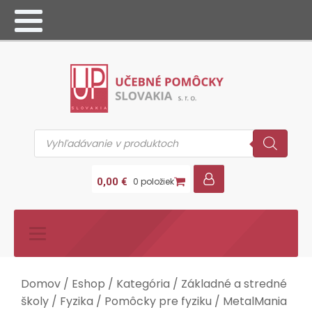
Products
search
0,00
€
0 položiek
Domov
/
Eshop
/
Kategória
/
Základné a stredné
školy
/
Fyzika
/
Pomôcky pre fyziku
/ MetalMania