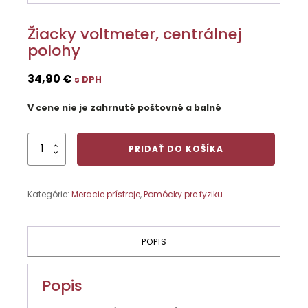
Žiacky voltmeter, centrálnej
polohy
34,90
€
s DPH
V cene nie je zahrnuté poštovné a balné
množstvo
PRIDAŤ DO KOŠÍKA
Žiacky
voltmeter,
centrálnej
Kategórie:
Meracie prístroje
,
Pomôcky pre fyziku
polohy
POPIS
Popis