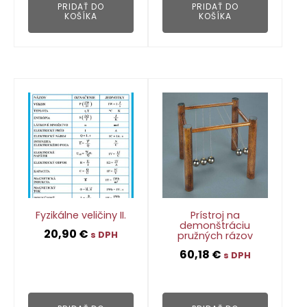
PRIDAŤ DO
PRIDAŤ DO
KOŠÍKA
KOŠÍKA
Fyzikálne veličiny II.
Prístroj na
demonštráciu
20,90
€
pružných rázov
s DPH
60,18
€
s DPH
👁
👁