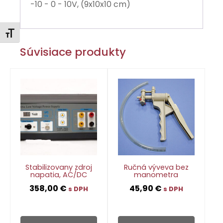
-10 - 0 - 10V, (9x10x10 cm)
Zmeniť veľkosť písma
Súvisiace produkty
Stabilizovany zdroj
Ručná výveva bez
napatia, AC/DC
manometra
358,00
€
45,90
€
s DPH
s DPH
👁
👁