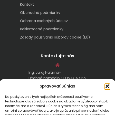
Kontakt
Obchodné podmienky
Ochrana osobných údajov
Reklamačné podmienky
Zásady používania súborov cookie (EÚ)
Kontaktujte nás
Ing. Juraj Halama-
Učebné pomôcky SLOVAKIA s.r.o.
Malachovská 17/A
Spravovať Súhlas
974 05 Banská Bystrica
Na poskytovanie tých najlepších skúseností používame
technológie, ako sú súbory cookie na ukladanie a/alebo prístup k
kontakt@ucebnepomockyslovakia.sk
informáciám o zariadení. Súhlas s týmito technológiami nám
umožní spracovávať údaje, ako je správanie pri prehliadaní alebo