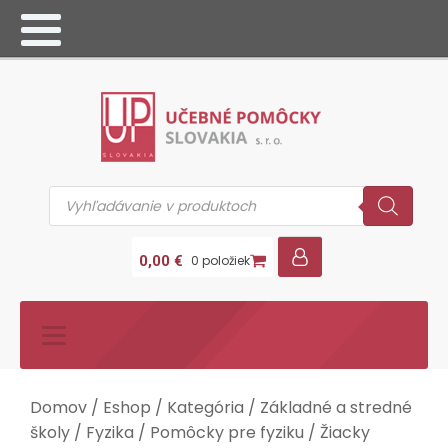
Products
search
0,00
€
0 položiek
Domov
/
Eshop
/
Kategória
/
Základné a stredné
školy
/
Fyzika
/
Pomôcky pre fyziku
/ Žiacky