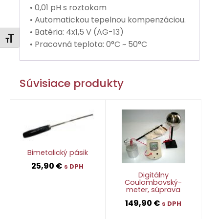
0,01 pH s roztokom
•
Automatickou tepelnou kompenzáciou.
•
Batéria: 4x1,5 V (AG-13)
•
Zmeniť veľkosť písma
Pracovná teplota: 0°C ~ 50°C
•
Súvisiace produkty
Bimetalický pásik
25,90
€
s DPH
Digitálny
Coulombovský-
meter, súprava
👁
149,90
€
s DPH