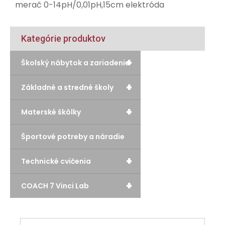
merač 0-14pH/0,01pH,15cm elektróda
Kategórie produktov
+
Školský nábytok a zariadenie
+
Základné a stredné školy
+
Materské škôlky
Športové potreby a náradie
+
Technické cvičenia
+
COACH 7 Vinci Lab