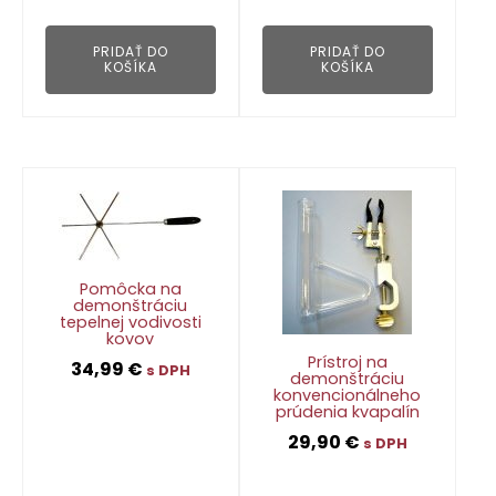
👁
PRIDAŤ DO
PRIDAŤ DO
KOŠÍKA
KOŠÍKA
Pomôcka na
demonštráciu
tepelnej vodivosti
kovov
Prístroj na
34,99
€
s DPH
demonštráciu
konvencionálneho
prúdenia kvapalín
👁
29,90
€
s DPH
👁