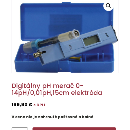
Digitálny pH merač 0-
14pH/0,01pH,15cm elektróda
169,90
€
s DPH
V cene nie je zahrnuté poštovné a balné