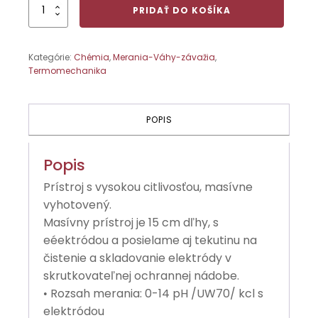
množstvo
PRIDAŤ DO KOŠÍKA
Digitálny
pH
merač
Kategórie:
Chémia
,
Merania-Váhy-závažia
,
0-
Termomechanika
14pH/0,01pH,15cm
elektróda
POPIS
Popis
Prístroj s vysokou citlivosťou, masívne
vyhotovený.
Masívny prístroj je 15 cm dľhy, s
eéektródou a posielame aj tekutinu na
čistenie a skladovanie elektródy v
skrutkovateľnej ochrannej nádobe.
Rozsah merania: 0-14 pH /UW70/ kcl s
•
elektródou