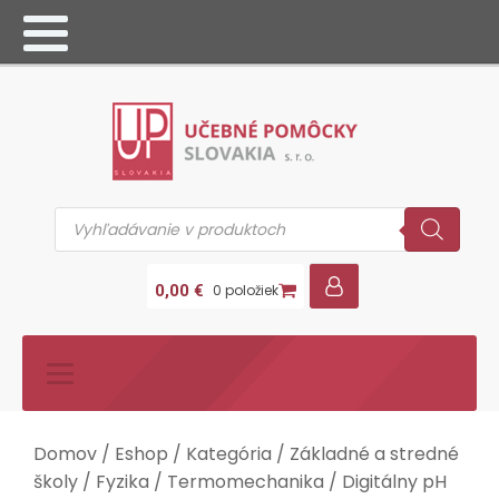
Products
search
0,00
€
0 položiek
Domov
/
Eshop
/
Kategória
/
Základné a stredné
školy
/
Fyzika
/
Termomechanika
/ Digitálny pH