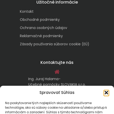
Užitočné informácie
Kontakt
Obchodné podmienky
Ochrana osobných údajov
Reklamačné podmienky
Zásady používania súborov cookie (EÚ)
Kontaktujte nás
Ing. Juraj Halama-
Učebné pomôcky SLOVAKIA s.r.o.
Malachovská 17/A
Spravovať Súhlas
974 05 Banská Bystrica
Na poskytovanie tých najlepších skúseností používame
technológie, ako sú súbory cookie na ukladanie a/alebo prístup k
kontakt@ucebnepomockyslovakia.sk
informáciám o zariadení. Súhlas s týmito technológiami nám