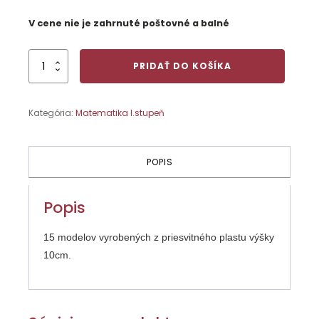
V cene nie je zahrnuté poštovné a balné
množstvo
PRIDAŤ DO KOŠÍKA
Objem-
plastové
súpravy
Kategória:
Matematika I.stupeň
15ks
POPIS
Popis
15 modelov vyrobených z priesvitného plastu výšky
10cm.