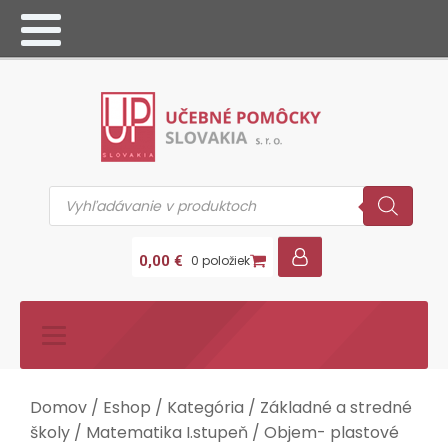
Products
search
0,00
€
0 položiek
Domov
/
Eshop
/
Kategória
/
Základné a stredné
školy
/
Matematika I.stupeň
/ Objem- plastové