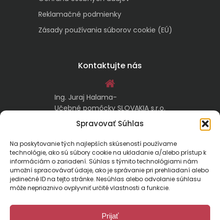
Reklamačné podmienky
Zásady používania súborov cookie (EÚ)
Kontaktujte nás
Ing. Juraj Halama-
Učebné pomôcky SLOVAKIA s.r.o.
Malachovská 17/A
Spravovať Súhlas
974 05 Banská Bystrica
Na poskytovanie tých najlepších skúseností používame
technológie, ako sú súbory cookie na ukladanie a/alebo prístup k
kontakt@ucebnepomockyslovakia.sk
informáciám o zariadení. Súhlas s týmito technológiami nám
umožní spracovávať údaje, ako je správanie pri prehliadaní alebo
jedinečné ID na tejto stránke. Nesúhlas alebo odvolanie súhlasu
0917 797 357, 048/410 18 88
môže nepriaznivo ovplyvniť určité vlastnosti a funkcie.
Prijať