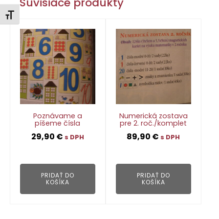
Súvisiace produkty
Zmeniť veľkosť písma
Poznávame a
Numerická zostava
píšeme čísla
pre 2. roč./komplet
29,90
€
89,90
€
s DPH
s DPH
👁
👁
PRIDAŤ DO
PRIDAŤ DO
KOŠÍKA
KOŠÍKA