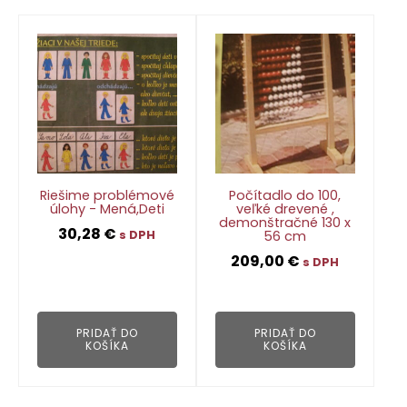
Riešime problémové
Počítadlo do 100,
úlohy - Mená,Deti
veľké drevené ,
demonštračné 130 x
30,28
€
56 cm
s DPH
209,00
€
s DPH
👁
👁
PRIDAŤ DO
PRIDAŤ DO
KOŠÍKA
KOŠÍKA