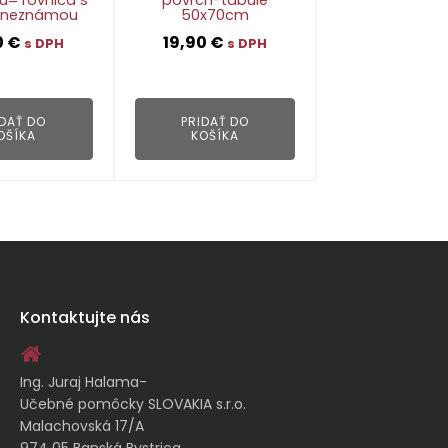
 neznámou
50x70cm
0
€
19,90
€
s DPH
s DPH
👁
👁
IDAŤ DO
PRIDAŤ DO
OŠÍKA
KOŠÍKA
Kontaktujte nás
Ing. Juraj Halama-
Učebné pomôcky SLOVAKIA s.r.o.
Malachovská 17/A