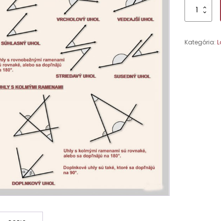
množstvo
Dvojica
uhlov
Kategória:
L