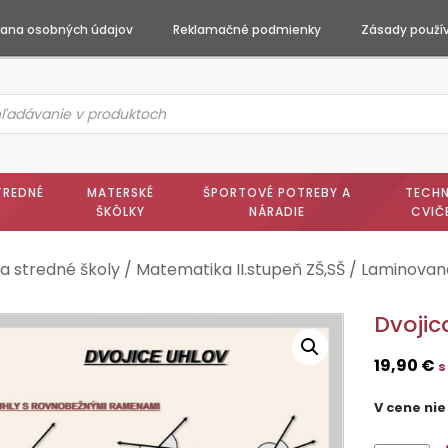
ana osobných údajov
Reklamačné podmienky
Zásady použív
ts
h
TREDNÉ
MATERSKÉ
ŠPORTOVÉ POTREBY A
TECHN
ŠKÔLKY
NÁRADIE
CVIČ
a stredné školy
/
Matematika II.stupeň ZŠ,SŠ
/
Laminované
Dvojic
19,90
€
s
V cene nie