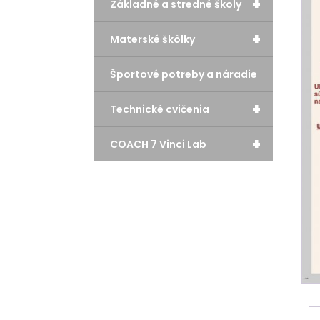
+
Základné a stredné školy
+
Materské škôlky
Športové potreby a náradie
+
Technické cvičenia
+
COACH 7 Vinci Lab