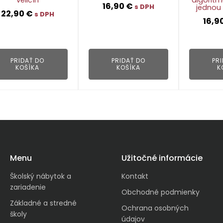
16,90
€
jednou
s DPH
22,90
€
s DPH
16,9
👁
👁
PRIDAŤ DO
PRIDAŤ DO
PR
KOŠÍKA
KOŠÍKA
K
Menu
Užitočné informácie
Školský nábytok a
Kontakt
zariadenie
Obchodné podmienky
Základné a stredné
Ochrana osobných
školy
údajov