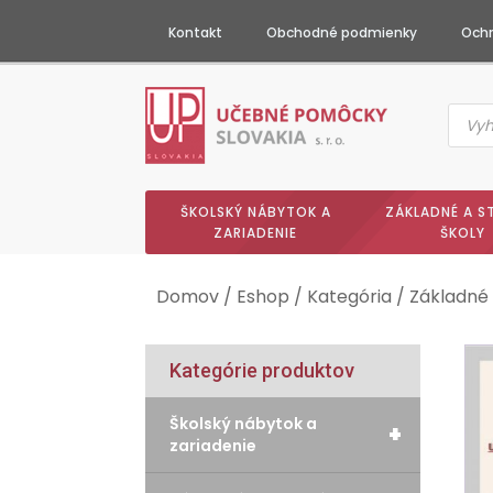
Kontakt
Obchodné podmienky
Ochr
Produc
searc
ŠKOLSKÝ NÁBYTOK A
ZÁKLADNÉ A S
ZARIADENIE
ŠKOLY
Domov
/
Eshop
/
Kategória
/
Základné 
Kategórie produktov
Školský nábytok a
+
zariadenie