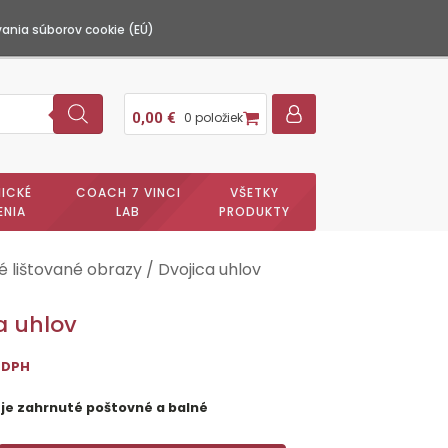
ania súborov cookie (EÚ)
0,00
€
0 položiek
ICKÉ
COACH 7 VINCI
VŠETKY
ENIA
LAB
PRODUKTY
 lištované obrazy
/ Dvojica uhlov
a uhlov
 DPH
 je zahrnuté poštovné a balné