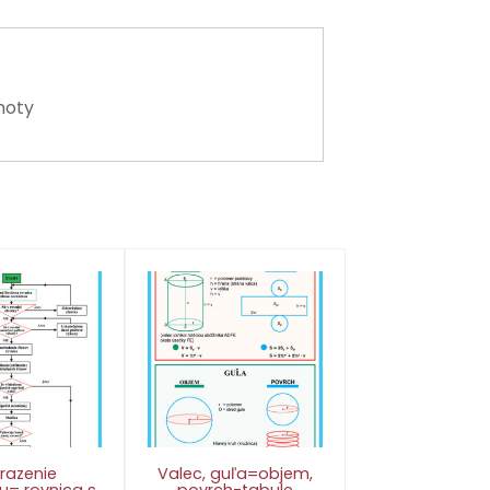
moty
razenie
Valec, guľa=objem,
u= rovnica s
povrch-tabule