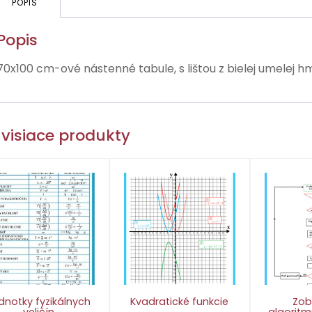
POPIS
Popis
70x100 cm-ové nástenné tabule, s lištou z bielej umelej h
visiace produkty
dnotky fyzikálnych
Kvadratické funkcie
Zob
veličín
algoritm