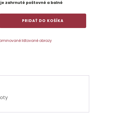
 je zahrnuté poštovné a balné
PRIDAŤ DO KOŠÍKA
é
aminované lištované obrazy
moty