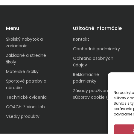
Menu
Užitočné informácie
Školský nábytok a
Kontakt
zariadenie
Obchodné podmienky
Základné a stredné
Ochrana osobných
školy
údajov
Materské škôlky
Reklamačné
Športové potreby a
podmienky
náradie
Zásady používania
Na poskyto
Technické cvičenia
súborov cookie (EÚ)
súbory coo
Súhlas s t
COACH 7 Vinci Lab
správanie p
odvolanie s
Všetky produkty