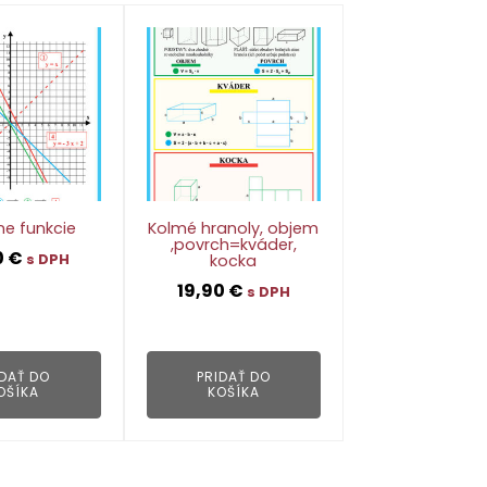
ne funkcie
Kolmé hranoly, objem
,povrch=kváder,
0
€
kocka
s DPH
19,90
€
s DPH
👁
👁
IDAŤ DO
PRIDAŤ DO
OŠÍKA
KOŠÍKA