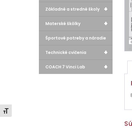
+
Základné a stredné školy
+
Materské škôlky
Športové potreby a náradie
+
Technické cvičenia
+
COACH 7 Vinci Lab
Zmeniť veľkosť písma
Sú