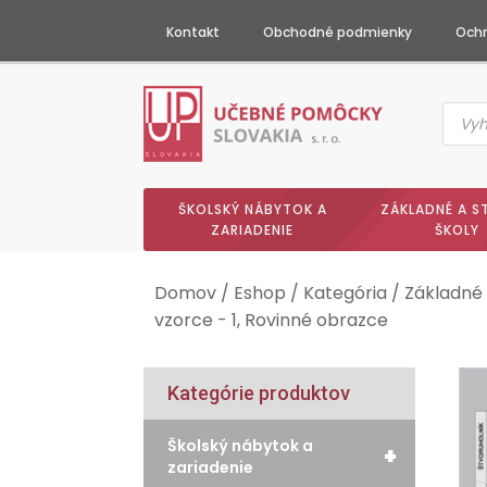
Kontakt
Obchodné podmienky
Ochr
Produc
searc
ŠKOLSKÝ NÁBYTOK A
ZÁKLADNÉ A S
ZARIADENIE
ŠKOLY
Domov
/
Eshop
/
Kategória
/
Základné 
vzorce - 1, Rovinné obrazce
Kategórie produktov
Školský nábytok a
+
zariadenie