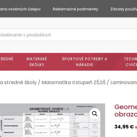
ana osobných údajov
Reklamačné podmienky
Zásady použív
ts
h
TREDNÉ
MATERSKÉ
ŠPORTOVÉ POTREBY A
TECHN
ŠKÔLKY
NÁRADIE
CVIČ
a stredné školy
/
Matematika II.stupeň ZŠ,SŠ
/
Laminované
Geomet
obraz
34,95
€