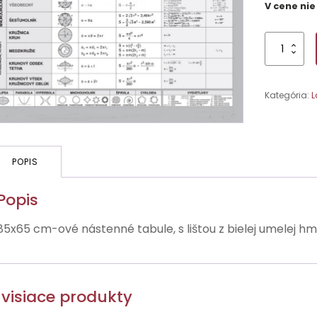
V cene nie
množstvo
Geometrick
vzorce
-
Kategória:
L
1,
Rovinné
obrazce
POPIS
Popis
85x65 cm-ové nástenné tabule, s lištou z bielej umelej h
visiace produkty