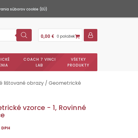
ania súborov cookie (EÚ)
0,00
€
0 položiek
ICKÉ
COACH 7 VINCI
VŠETKY
ENIA
LAB
PRODUKTY
 lištované obrazy
/ Geometrické
rické vzorce - 1, Rovinné
ce
s DPH