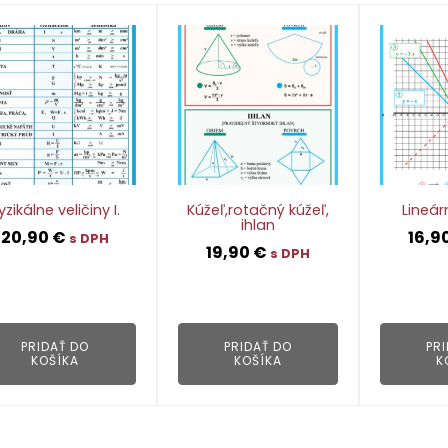
yzikálne veličiny I.
Kúžeľ,rotačný kúžeľ,
Lineár
ihlan
20,90
€
16,9
s DPH
19,90
€
s DPH
👁
👁
PRIDAŤ DO
PRIDAŤ DO
PR
KOŠÍKA
KOŠÍKA
K