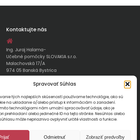
Kontaktujte nás
Ing. Juraj Halama-
Učebné pomôcky SLOVAKIA s.r.o.
Malachovská 17/A
974 05 Banská Bystrica
Spravovať Súhlas
kontakt@ucebnepomockyslovakia.sk
vanie tých najlepších skúseností používame technológie, ako sú
kie na ukladanie a/alebo prístup k informáciám o zariadení.
0917 797 357, 048/410 18 88
ýmito technológiami nám umožní spracovávať údaje, ako je
ri prehliadaní alebo jedinečné ID na tejto stránke. Nesúhlas alebo
úhlasu môže nepriaznivo ovplyvniť určité vlastnosti a funkcie.
Prijať
Odmietnuť
Zobraziť predvoľby