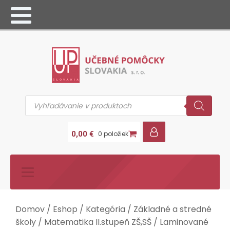
Products
search
0,00
€
0 položiek
Domov
/
Eshop
/
Kategória
/
Základné a stredné
školy
/
Matematika II.stupeň ZŠ,SŠ
/
Laminované