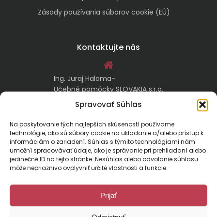
Zásady používania súborov cookie (EÚ)
Kontaktujte nás
Ing. Juraj Halama-
Učebné pomôcky SLOVAKIA s.r.o.
Malachovská 17/A
Spravovať Súhlas
974 05 Banská Bystrica
Na poskytovanie tých najlepších skúseností používame
technológie, ako sú súbory cookie na ukladanie a/alebo prístup k
kontakt@ucebnepomockyslovakia.sk
informáciám o zariadení. Súhlas s týmito technológiami nám
umožní spracovávať údaje, ako je správanie pri prehliadaní alebo
jedinečné ID na tejto stránke. Nesúhlas alebo odvolanie súhlasu
0917 797 357, 048/410 18 88
môže nepriaznivo ovplyvniť určité vlastnosti a funkcie.
Prijať