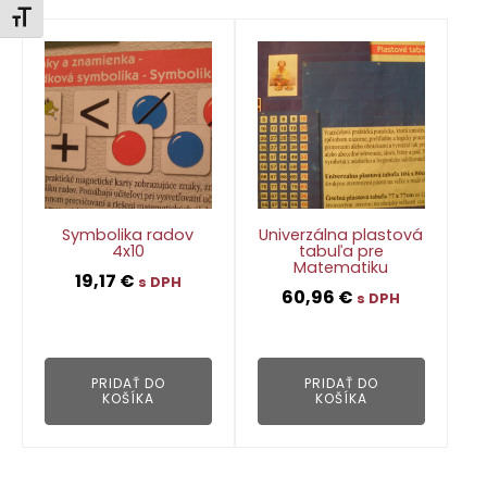
Zmeniť veľkosť písma
Symbolika radov
Univerzálna plastová
4x10
tabuľa pre
Matematiku
19,17
€
s DPH
60,96
€
s DPH
👁
👁
PRIDAŤ DO
PRIDAŤ DO
KOŠÍKA
KOŠÍKA