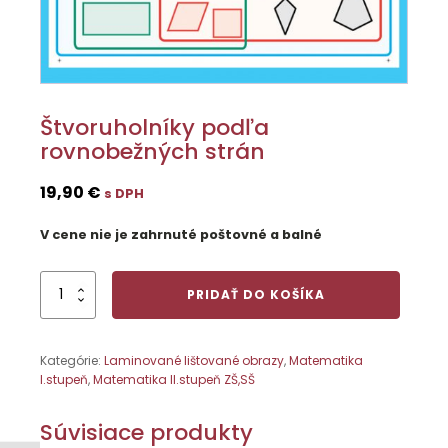
Štvoruholníky podľa
rovnobežných strán
19,90
€
s DPH
V cene nie je zahrnuté poštovné a balné
množstvo
PRIDAŤ DO KOŠÍKA
Štvoruholníky
podľa
rovnobežných
Kategórie:
Laminované lištované obrazy
,
Matematika
strán
I.stupeň
,
Matematika II.stupeň ZŠ,SŠ
Súvisiace produkty