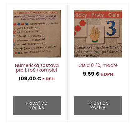
Numerická zostava
Čísla 0-10, modré
pre 1. roč./komplet
9,59
€
s DPH
109,00
€
s DPH
👁
👁
PRIDAŤ DO
PRIDAŤ DO
KOŠÍKA
KOŠÍKA