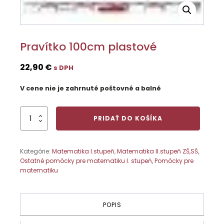
Pravítko 100cm plastové
22,90
€
s DPH
V cene nie je zahrnuté poštovné a balné
množstvo
PRIDAŤ DO KOŠÍKA
Pravítko
100cm
plastové
Kategórie:
Matematika I.stupeň
,
Matematika II.stupeň ZŠ,SŠ
,
Ostatné pomôcky pre matematiku I. stupeň
,
Pomôcky pre
matematiku
POPIS