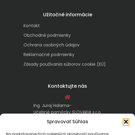
Užitočné informácie
Kontakt
Obchodné podmienky
Ochrana osobných údajov
Reklamačné podmienky
Zásady používania súborov cookie (EÚ)
Kontaktujte nás
Ing. Juraj Halama-
Učebné pomôcky SLOVAKIA s.r.o.
Malachovská 17/A
Spravovať Súhlas
974 05 Banská Bystrica
Na poskytovanie tých najlepších skúseností používame