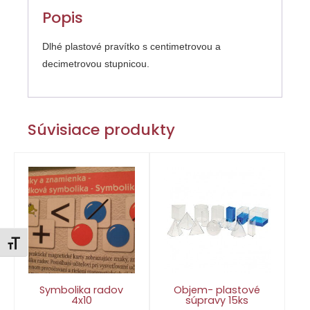
Popis
Dlhé plastové pravítko s centimetrovou a
decimetrovou stupnicou.
Súvisiace produkty
Zmeniť veľkosť písma
Symbolika radov
Objem- plastové
4x10
súpravy 15ks