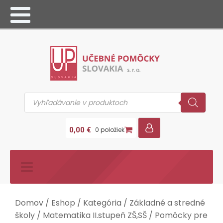
Products
search
0,00
€
0 položiek
Domov
/
Eshop
/
Kategória
/
Základné a stredné
školy
/
Matematika II.stupeň ZŠ,SŠ
/
Pomôcky pre