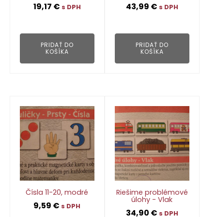
19,17
€
43,99
€
s DPH
s DPH
👁
👁
PRIDAŤ DO
PRIDAŤ DO
KOŠÍKA
KOŠÍKA
Čísla 11-20, modré
Riešime problémové
úlohy - Vlak
9,59
€
s DPH
34,90
€
s DPH