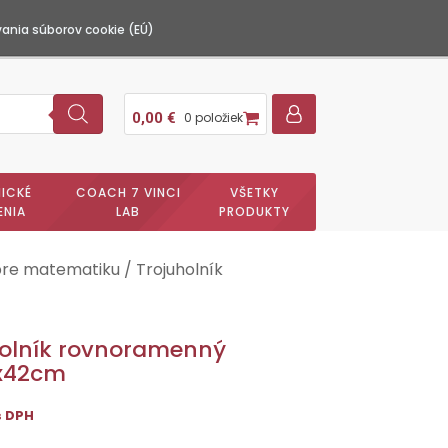
ania súborov cookie (EÚ)
0,00
€
0 položiek
ICKÉ
COACH 7 VINCI
VŠETKY
ENIA
LAB
PRODUKTY
re matematiku
/ Trojuholník
holník rovnoramenný
x42cm
s DPH