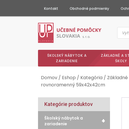
Kontakt
Obchodné podmienky
Ochr
Produc
searc
ŠKOLSKÝ NÁBYTOK A
ZÁKLADNÉ A S
ZARIADENIE
ŠKOLY
Domov
/
Eshop
/
Kategória
/
Základné 
rovnoramenný 59x42x42cm
Kategórie produktov
Školský nábytok a
+
zariadenie