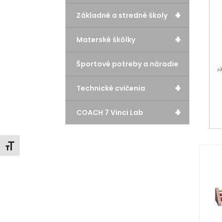
+
Základné a stredné školy
+
Materské škôlky
Športové potreby a náradie
+
Technické cvičenia
+
COACH 7 Vinci Lab
Zmeniť veľkosť písma