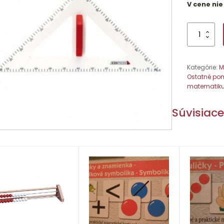
V cene nie
množstvo
Trojuholník
rovnorame
59x42x42c
Kategórie:
M
Ostatné pom
matematik
Súvisiac