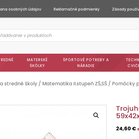
ana osobných údajov
Reklamačné podmienky
Zásady použív
ts
h
TREDNÉ
MATERSKÉ
ŠPORTOVÉ POTREBY A
TECHN
ŠKÔLKY
NÁRADIE
CVIČ
a stredné školy
/
Matematika II.stupeň ZŠ,SŠ
/
Pomôcky p
Troju
59x42
24,60
€