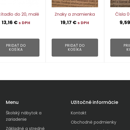
ítadlo do 20, malé
Znaky a znamienka
Čísla 
13,16
€
19,17
€
9,5
s DPH
s DPH
👁
👁
PRIDAŤ DO
PRIDAŤ DO
PR
KOŠÍKA
KOŠÍKA
K
Menu
Užitočné informácie
Školský nábytok a
Kontakt
zariadenie
Obchodné podmienky
Základné a stredné