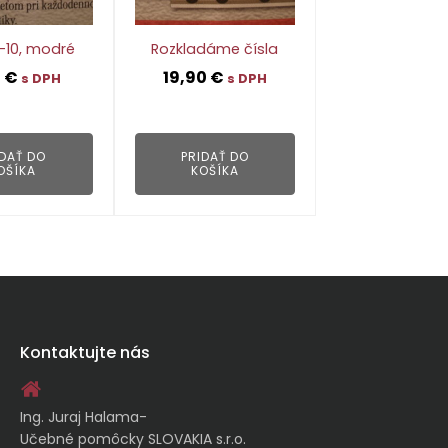
0-10, modré
Rozkladáme čísla
9
€
19,90
€
s DPH
s DPH
👁
👁
IDAŤ DO
PRIDAŤ DO
OŠÍKA
KOŠÍKA
Kontaktujte nás
Ing. Juraj Halama-
Učebné pomôcky SLOVAKIA s.r.o.