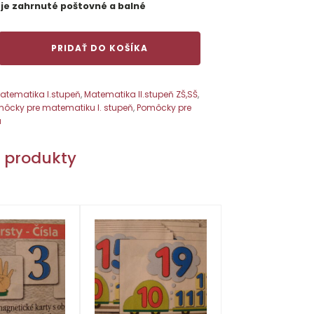
 je zahrnuté poštovné a balné
PRIDAŤ DO KOŠÍKA
nný
m
atematika I.stupeň
,
Matematika II.stupeň ZŠ,SŠ
,
ôcky pre matematiku I. stupeň
,
Pomôcky pre
u
e produkty