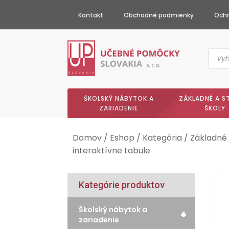
Kontakt
Obchodné podmienky
Ochr
Produc
searc
ŠKOLSKÝ NÁBYTOK A
ZÁKLADNÉ A S
ZARIADENIE
ŠKOLY
Domov
/
Eshop
/
Kategória
/
Základné 
interaktívne tabule
Kategórie produktov
Školský nábytok a
+
zariadenie