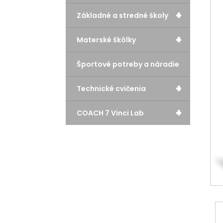
+
Základné a stredné školy
+
Materské škôlky
Športové potreby a náradie
+
Technické cvičenia
+
COACH 7 Vinci Lab