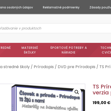
ana osobných údajov
Reklamačné podmienky
Zásady použív
ts
h
TREDNÉ
MATERSKÉ
ŠPORTOVÉ POTREBY A
TECHN
ŠKÔLKY
NÁRADIE
CVIČ
a stredné školy
/
Prírodopis
/
DVD pre Prírodopis
/ TS Prí
TS Prír
verzia
199,00
€