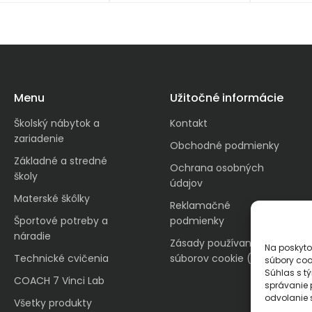
Menu
Užitočné informácie
Školský nábytok a
Kontakt
zariadenie
Obchodné podmienky
Základné a stredné
Ochrana osobných
školy
údajov
Materské škôlky
Reklamačné
Športové potreby a
podmienky
náradie
Zásady používania
Na poskyto
Technické cvičenia
súborov cookie (EÚ)
súbory coo
Súhlas s t
COACH 7 Vinci Lab
správanie p
odvolanie s
Všetky produkty