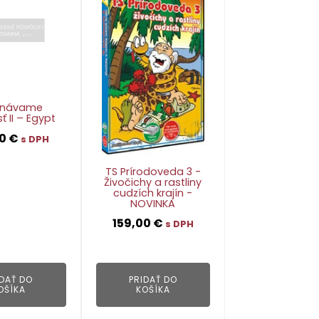
znávame
ť II – Egypt
90
€
s DPH
TS Prírodoveda 3 -
Živočichy a rastliny
cudzích krajín -
👁
NOVINKA
159,00
€
s DPH
👁
IDAŤ DO
PRIDAŤ DO
OŠÍKA
KOŠÍKA