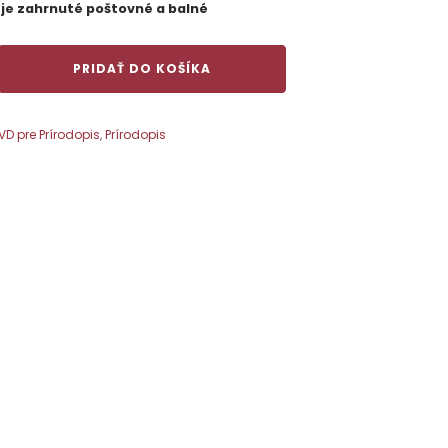
 je zahrnuté poštovné a balné
PRIDAŤ DO KOŠÍKA
VD pre Prírodopis
,
Prírodopis