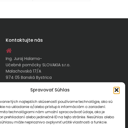
Kontaktujte nás
Ing. Juraj Halama-
Učebné pomôcky SLOVAKIA s.r.o.
Malachovská 17/A
974 05 Banská Bystrica
Spravovať Súhlas
kontakt@ucebnepomockyslovakia.sk
vanie tých najlepších skúseností používame technológie, ako sú
kie na ukladanie a/alebo prístup k informáciám o zariadení.
0917 797 357, 048/410 18 88
ýmito technológiami nám umožní spracovávať údaje, ako je
ri prehliadaní alebo jedinečné ID na tejto stránke. Nesúhlas alebo
úhlasu môže nepriaznivo ovplyvniť určité vlastnosti a funkcie.