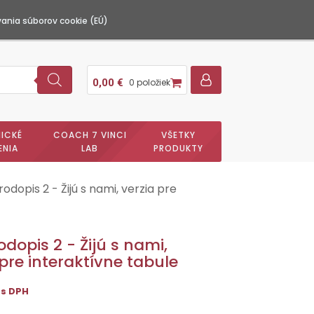
ania súborov cookie (EÚ)
0,00
€
0 položiek
ICKÉ
COACH 7 VINCI
VŠETKY
ENIA
LAB
PRODUKTY
rodopis 2 - Žijú s nami, verzia pre
odopis 2 - Žijú s nami,
 pre interaktívne tabule
s DPH