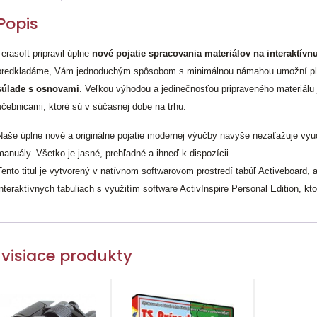
Popis
Terasoft pripravil úplne
nové pojatie spracovania materiálov na interaktív
predkladáme, Vám jednoduchým spôsobom s minimálnou námahou umožní pl
súlade s osnovami
. Veľkou výhodou a jedinečnosťou pripraveného materiálu
učebnicami, ktoré sú v súčasnej dobe na trhu.
Naše úplne nové a originálne pojatie modernej výučby navyše nezaťažuje vyuč
manuály. Všetko je jasné, prehľadné a ihneď k dispozícii.
Tento titul je vytvorený v natívnom softwarovom prostredí tabúľ Activeboard, 
interaktívnych tabuliach s využitím software ActivInspire Personal Edition, 
visiace produkty