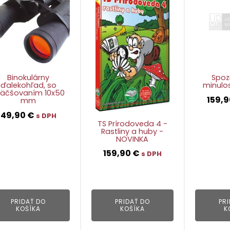
Binokulárny
Spo
ďalekohľad, so
minulos
väčšovaním 10x50
159,
mm
49,90
€
s DPH
TS Prírodoveda 4 -
Rastliny a huby -
NOVINKA
159,90
€
👁
s DPH
👁
PRIDAŤ DO
PRIDAŤ DO
PR
KOŠÍKA
KOŠÍKA
K