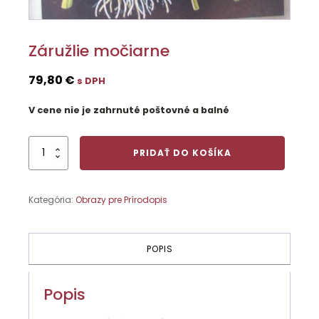
Záružlie močiarne
79,80
€
s DPH
V cene nie je zahrnuté poštovné a balné
množstvo
PRIDAŤ DO KOŠÍKA
Záružlie
močiarne
Kategória:
Obrazy pre Prírodopis
POPIS
Popis