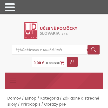
Products
search
0,00
€
0 položiek
Domov
/
Eshop
/
Kategória
/
Základné a stredné
školy
/
Prírodopis
/
Obrazy pre