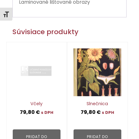
Laminované lištované obrazy
Zmeniť veľkosť písma
Súvisiace produkty
Včely
Slnečnica
79,80
€
79,80
€
s DPH
s DPH
👁
👁
PRIDAŤ DO
PRIDAŤ DO