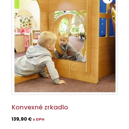
Konvexné zrkadlo
139,90
€
s DPH