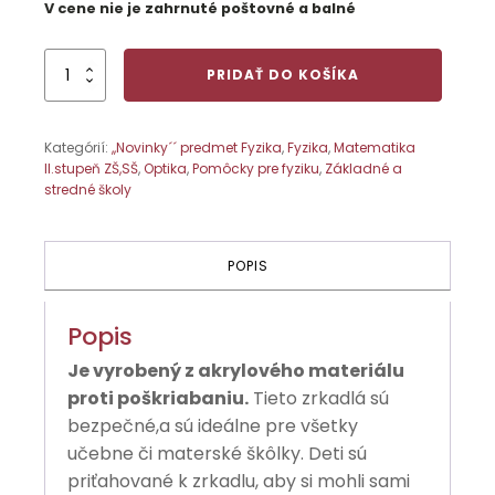
V cene nie je zahrnuté poštovné a balné
množstvo
PRIDAŤ DO KOŠÍKA
Konvexné
zrkadlo
Kategórií:
,,Novinky´´ predmet Fyzika
,
Fyzika
,
Matematika
II.stupeň ZŠ,SŠ
,
Optika
,
Pomôcky pre fyziku
,
Základné a
stredné školy
POPIS
Popis
Je vyrobený z akrylového materiálu
proti poškriabaniu.
Tieto zrkadlá sú
bezpečné,a sú ideálne pre všetky
učebne či materské škôlky. Deti sú
priťahované k zrkadlu, aby si mohli sami