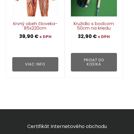
Krvný obeh človeka-
Kružidlo s bodcom
85x220cm
50cm na kriedu
39,90
€
32,90
€
s DPH
s DPH
👁
👁
PRIDAŤ DO
VIAC INFO
KOŠÍKA
Certifikát Internetového obchodu