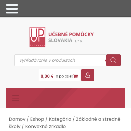
Products
search
0,00
€
0 položiek
Domov
/
Eshop
/
Kategória
/
Základné a stredné
školy
/ Konvexné zrkadlo