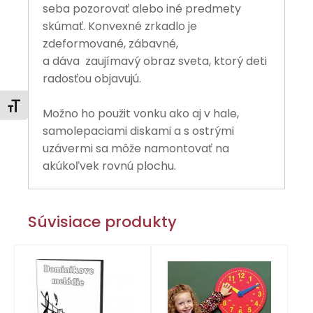
seba pozorovať alebo iné predmety
skúmať. Konvexné zrkadlo je
zdeformované, zábavné,
a dáva
zaujímavý obraz sveta, ktorý deti
radosťou objavujú.
Zmeniť veľkosť písma
Možno ho použit vonku ako aj v hale,
samolepaciami diskami a s ostrými
uzávermi sa môže namontovať na
akúkoľvek rovnú plochu.
Súvisiace produkty