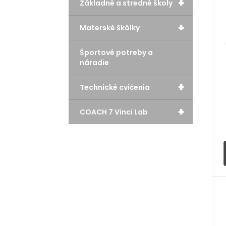
+
Základné a stredné školy
+
Materské škôlky
Športové potreby a
náradie
+
Technické cvičenia
+
COACH 7 Vinci Lab