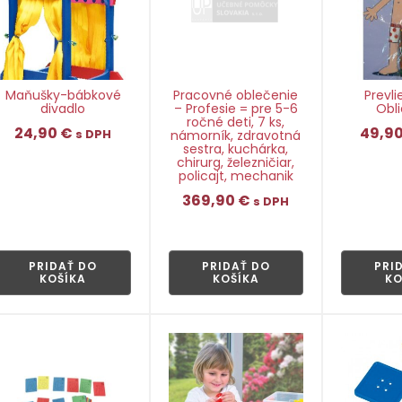
Maňušky-bábkové
Pracovné oblečenie
Prevl
divadlo
– Profesie = pre 5-6
Obli
ročné deti, 7 ks,
24,90
€
49,9
s DPH
námorník, zdravotná
sestra, kuchárka,
chirurg, železničiar,
policajt, mechanik
👁
369,90
€
s DPH
👁
PRIDAŤ DO
PRIDAŤ DO
PRI
KOŠÍKA
KOŠÍKA
KO