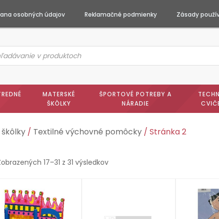
ana osobných údajov
Reklamačné podmienky
Zásady použív
ts
h
TREDNÉ
MATERSKÉ
ŠPORTOVÉ POTREBY A
TECHN
ŠKÔLKY
NÁRADIE
CVIČ
 škôlky
/
Textilné výchovné pomôcky
/ Stránka 2
Zobrazených 17–31 z 31 výsledkov