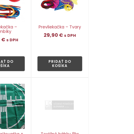
iekačka –
Prevliekačka – Tvary
mbíky
29,90
€
s DPH
0
€
s DPH
👁
👁
DAŤ DO
PRIDAŤ DO
ŠÍKA
KOŠÍKA
križovatka +
Textilné bábky 8ks