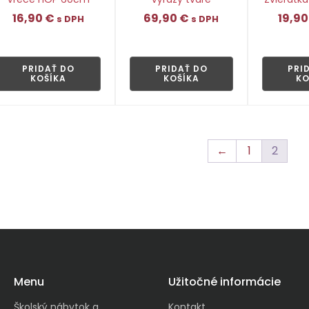
16,90
€
69,90
€
19,9
s DPH
s DPH
👁
👁
PRIDAŤ DO
PRIDAŤ DO
PRI
KOŠÍKA
KOŠÍKA
KO
←
1
2
Menu
Užitočné informácie
Školský nábytok a
Kontakt