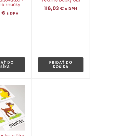
né značky
116,03
€
s DPH
9
€
s DPH
👁
👁
DAŤ DO
PRIDAŤ DO
ŠÍKA
KOŠÍKA
 – les a lúka