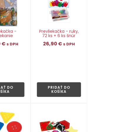
iekačka -
Prevliekačka - ruky,
ekanie
72 ks + 6 ks šnúr
0
€
26,90
€
s DPH
s DPH
👁
👁
DAŤ DO
PRIDAŤ DO
ŠÍKA
KOŠÍKA