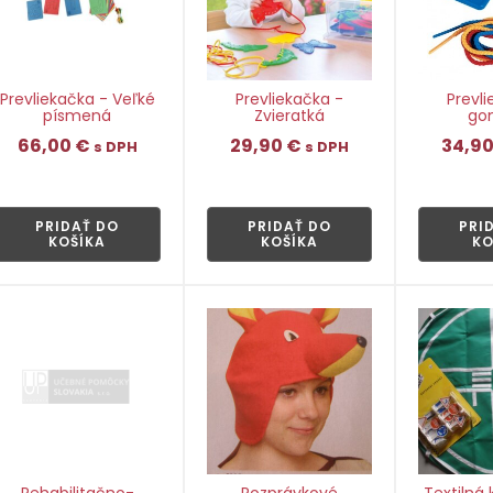
Prevliekačka - Veľké
Prevliekačka -
Prevl
písmená
Zvieratká
go
66,00
€
29,90
€
34,9
s DPH
s DPH
👁
👁
PRIDAŤ DO
PRIDAŤ DO
PRI
KOŠÍKA
KOŠÍKA
KO
Rehabilitačno-
Rozprávkové
Textilná 