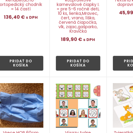
ortopedický chodník
karnevalové čiapky I.
doprav
= 14 častí
= pre 5-6 ročné deti,
45,9
10 ks, lienka,Mravec,
136,40
€
s DPH
čert, vrana, líška,
červená čiapočka,
vlk, zajac,gašparko,
Kravička
👁
189,90
€
s DPH
👁
PRIDAŤ DO
PRIDAŤ DO
PRI
KOŠÍKA
KOŠÍKA
KO
Vrece HOP 60cm
Výrazy tváre
Zvieratká