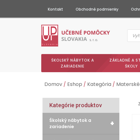
Kontakt
Obchodné podmienky
Ochr
Produc
searc
ŠKOLSKÝ NÁBYTOK A
ZÁKLADNÉ A S
ZARIADENIE
ŠKOLY
Domov
/
Eshop
/
Kategória
/
Materské
Kategórie produktov
Školský nábytok a
+
zariadenie