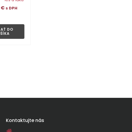
0
€
s DPH
👁
DAŤ DO
ŠÍKA
Kontaktujte nás