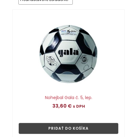
Nohejbal Gala č. 5, lep.
33,60
€
s DPH
👁
PRIDAŤ DO KOŠÍKA