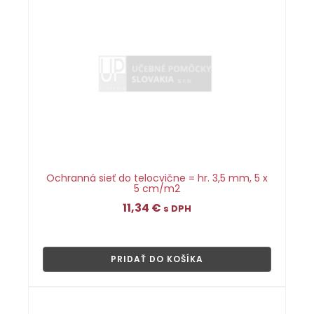
Ochranná sieť do telocvične = hr. 3,5 mm, 5 x
5 cm/m2
11,34
€
s DPH
👁
PRIDAŤ DO KOŠÍKA