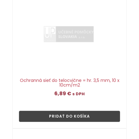
Ochranná sieť do telocvične = hr. 3,5 mm, 10 x
10cm/m2
6,89
€
s DPH
👁
PRIDAŤ DO KOŠÍKA