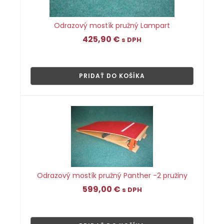
Odrazový mostík pružný Lampart
425,90
€
s DPH
👁
PRIDAŤ DO KOŠÍKA
Odrazový mostík pružný Panther -2 pružiny
599,00
€
s DPH
👁