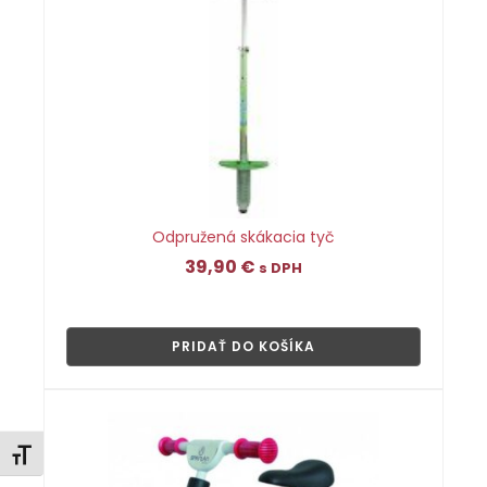
Odpružená skákacia tyč
39,90
€
s DPH
👁
PRIDAŤ DO KOŠÍKA
Zmeniť veľkosť písma