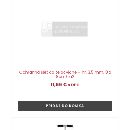
Ochranná sieť do telocvične = hr. 3,5 mm, 8 x
8cm/m2
11,66
€
s DPH
👁
PRIDAŤ DO KOŠÍKA