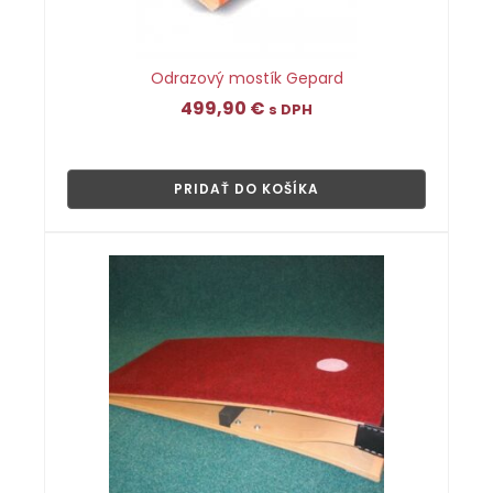
Odrazový mostík Gepard
499,90
€
s DPH
👁
PRIDAŤ DO KOŠÍKA