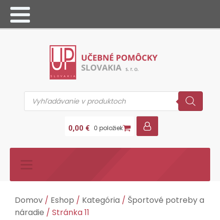
Products
search
0,00
€
0 položiek
Domov
/
Eshop
/
Kategória
/
Športové potreby a
náradie
/ Stránka 11