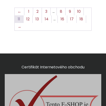
←
1
2
3
…
8
9
10
11
12
13
14
…
16
17
18
→
Certifikát Internetového obchodu