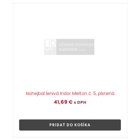
Nohejbal lenivá Indor Melton č. 5, plstená
41,69
€
s DPH
👁
PRIDAŤ DO KOŠÍKA