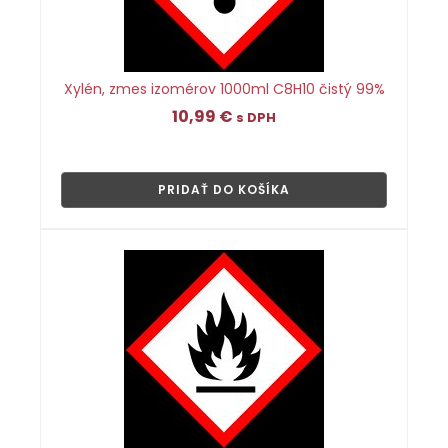
Xylén, zmes izomérov 1000ml C8H10 čistý 99%
10,99
€
s DPH
👁
PRIDAŤ DO KOŠÍKA