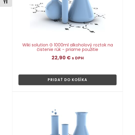
Zmeniť veľkosť písma
Wiki solution G 1000ml alkoholový roztok na
čistenie rúk - priame použitie
22,90
€
s DPH
👁
PRIDAŤ DO KOŠÍKA