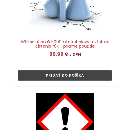
Wiki solution G 5000ml alkoholový roztok na
čistenie rúk - priame použitie
69,90
€
s DPH
👁
PRIDAŤ DO KOŠÍKA