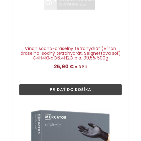
Vínan sodno-draselný tetrahydrát (Vínan
draselno-sodný tetrahydrát, Seignettova soľ)
C4H4KNaO6.4H2O p.a. 99,5% 500g
25,90
€
s DPH
👁
PRIDAŤ DO KOŠÍKA