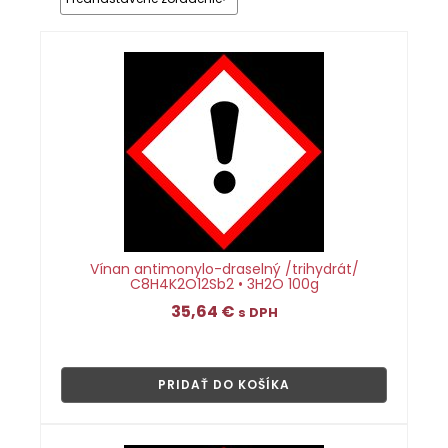
Vínan antimonylo-draselný /trihydrát/
C8H4K2O12Sb2 • 3H2O 100g
35,64
€
s DPH
👁
PRIDAŤ DO KOŠÍKA