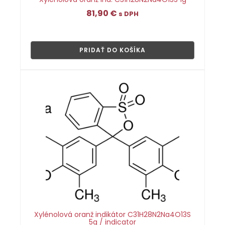
81,90
€
s DPH
👁
PRIDAŤ DO KOŠÍKA
Xylénolová oranž indikátor C31H28N2Na4O13S
5g / indicator