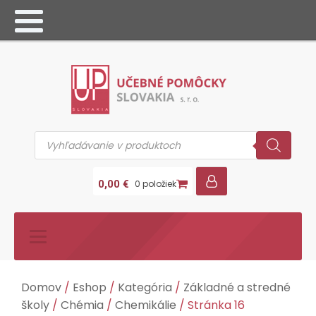
Products
search
0,00
€
0 položiek
Domov
/
Eshop
/
Kategória
/
Základné a stredné
školy
/
Chémia
/
Chemikálie
/ Stránka 16