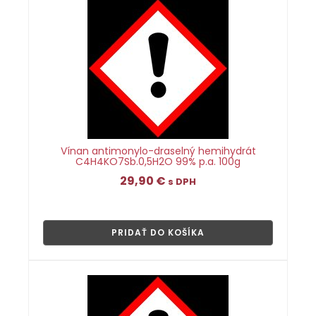
Vínan antimonylo-draselný hemihydrát
C4H4KO7Sb.0,5H2O 99% p.a. 100g
29,90
€
s DPH
👁
PRIDAŤ DO KOŠÍKA