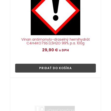
Vínan antimonylo-draselný hemihydrát
C4H4KO7Sb.0,5H2O 99% p.a. 100g
29,90
€
s DPH
👁
PRIDAŤ DO KOŠÍKA