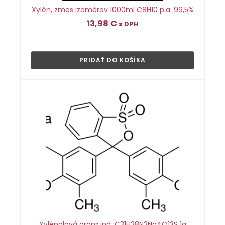
Xylén, zmes izomérov 1000ml C8H10 p.a. 99,5%
13,98
€
s DPH
👁
PRIDAŤ DO KOŠÍKA
Xylénolová oranž ind. C31H28N2Na4O13S 1g