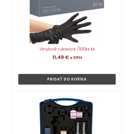
Vinylové rukavice /100ks M
11,49
€
s DPH
👁
PRIDAŤ DO KOŠÍKA