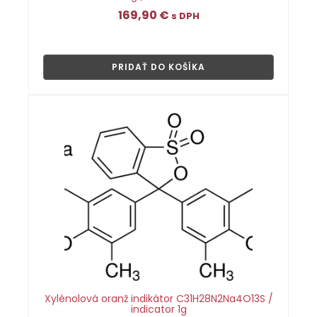
169,90
€
s DPH
👁
PRIDAŤ DO KOŠÍKA
Xylénolová oranž indikátor C31H28N2Na4O13S /
indicator 1g