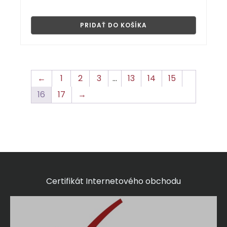
👁
PRIDAŤ DO KOŠÍKA
←
1
2
3
…
13
14
15
16
17
→
Certifikát Internetového obchodu