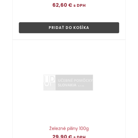
62,60
€
s DPH
👁
PRIDAŤ DO KOŠÍKA
Železné piliny 100g
29,90
€
s DPH