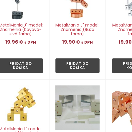
MetalMania J" model:
MetalMania J" model:
MetalMani
Znamenia (Kovová-
Znamenia (Ruža
Znamen
sivá farba)
farba)
fa
19,96
€
19,90
€
19,9
s DPH
s DPH
👁
👁
PRIDAŤ DO
PRIDAŤ DO
PRI
KOŠÍKA
KOŠÍKA
KO
MetalMania L" model: