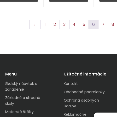
←
1
2
3
4
5
6
7
8
Menu
Užitočné informácie
Školský nábytok a
Kontakt
zariadenie
Obchodné podmienky
Základné a stredné
Ochrana osobných
školy
údajov
Materské škôlky
Reklamačné