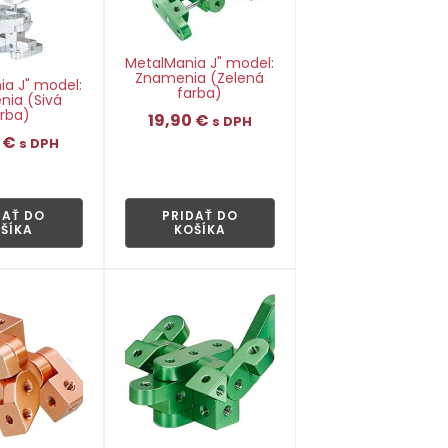
MetalMania J" model:
Znamenia (Zelená
a J" model:
farba)
ia (Sivá
rba)
19,90
€
s DPH
0
€
s DPH
👁
👁
DAŤ DO
PRIDAŤ DO
ŠÍKA
KOŠÍKA