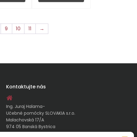
9
10
11
→
Kontaktujte nás
Ing. Juraj Halama-
Učebné pomôcky SLOVAKIA s.r.o.
Malachovská 17/A
974 05 Banská Bystrica