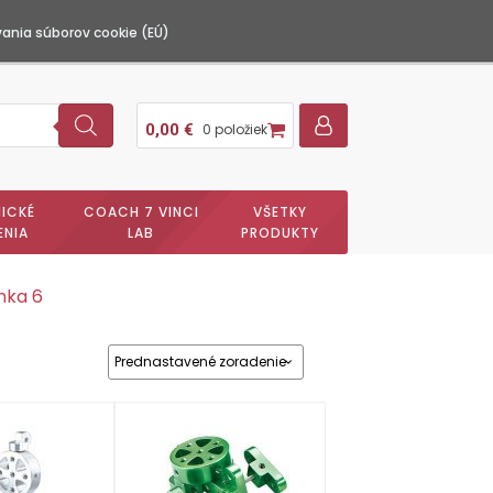
ania súborov cookie (EÚ)
0,00
€
0 položiek
ICKÉ
COACH 7 VINCI
VŠETKY
ENIA
LAB
PRODUKTY
nka 6