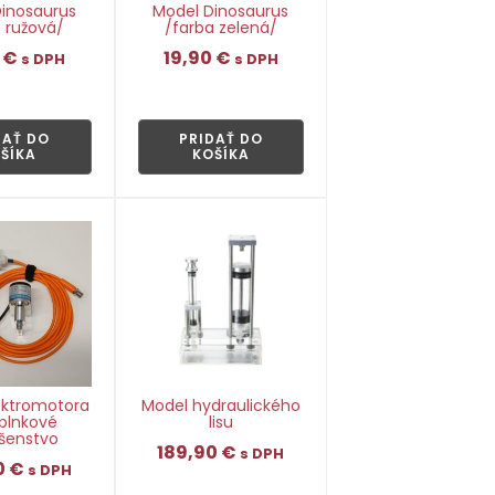
inosaurus
Model Dinosaurus
 ružová/
/farba zelená/
0
€
19,90
€
s DPH
s DPH
👁
👁
DAŤ DO
PRIDAŤ DO
ŠÍKA
KOŠÍKA
ektromotora
Model hydraulického
oplnkové
lisu
ušenstvo
189,90
€
s DPH
0
€
s DPH