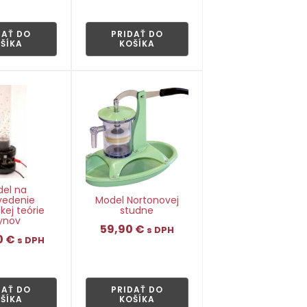
👁
👁
DAŤ DO
PRIDAŤ DO
ŠÍKA
KOŠÍKA
el na
Model Nortonovej
vedenie
studne
kej teórie
ynov
59,90
€
s DPH
0
€
s DPH
👁
👁
PRIDAŤ DO
DAŤ DO
KOŠÍKA
ŠÍKA