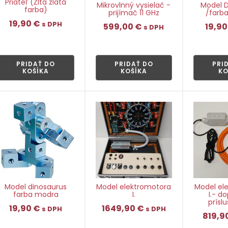
Priateľ (Žltá zlatá
Mikrovlnný vysielač -
Model D
farba)
prijímač 11 GHz
/farba
19,90
€
s DPH
599,00
€
19,9
s DPH
👁
👁
PRIDAŤ DO
PRIDAŤ DO
PRI
KOŠÍKA
KOŠÍKA
KO
Model dinosaurus
Model elektromotora
Model el
farba modra
I.
I.- d
prísl
19,90
€
1649,90
€
s DPH
s DPH
819,9