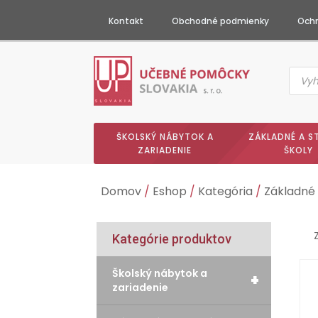
Kontakt
Obchodné podmienky
Ochr
Produc
searc
ŠKOLSKÝ NÁBYTOK A
ZÁKLADNÉ A S
ZARIADENIE
ŠKOLY
Domov
/
Eshop
/
Kategória
/
Základné 
Kategórie produktov
Školský nábytok a
+
zariadenie