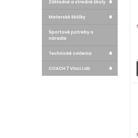
+
Základné a stredné školy
+
Materské škôlky
Športové potreby a
náradie
+
Technické cvičenia
+
COACH 7 Vinci Lab