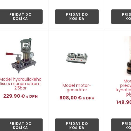
👁
👁
PRIDAŤ DO
PRIDAŤ DO
PRI
KOŠÍKA
KOŠÍKA
KO
Model hydraulickeho
Mod
lisu s manometrom
Model motor-
pred
2,5bar
generátor
kynetic
pl
229,90
€
s DPH
608,00
€
s DPH
149,9
👁
👁
PRIDAŤ DO
PRIDAŤ DO
PRI
KOŠÍKA
KOŠÍKA
KO