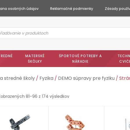
ana osobných údajov
Reklamačné podmienky
Zásady použív
ts
h
TREDNÉ
MATERSKÉ
ŠPORTOVÉ POTREBY A
TECHN
ŠKÔLKY
NÁRADIE
CVIČ
a stredné školy
/
Fyzika
/
DEMO súpravy pre fyziku
/ Strá
Zobrazených 81–96 z 174 výsledkov