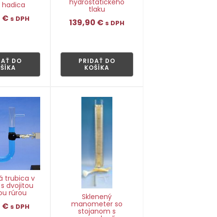
hydrostatického
 hadica
tlaku
0
€
s DPH
139,90
€
s DPH
👁
👁
DAŤ DO
PRIDAŤ DO
ŠÍKA
KOŠÍKA
á trubica v
 s dvojitou
u rúrou
Sklenený
manometer so
0
€
s DPH
stojanom s