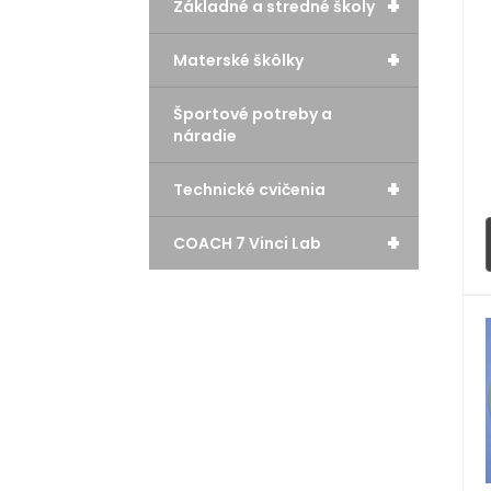
+
Základné a stredné školy
+
Materské škôlky
Športové potreby a
náradie
+
Technické cvičenia
+
COACH 7 Vinci Lab