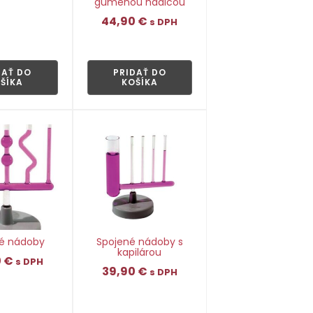
gumenou hadicou
44,90
€
s DPH
👁
👁
DAŤ DO
PRIDAŤ DO
ŠÍKA
KOŠÍKA
é nádoby
Spojené nádoby s
kapilárou
0
€
s DPH
39,90
€
s DPH