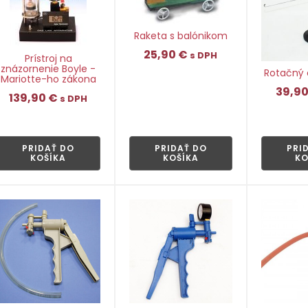
Raketa s balónikom
25,90
€
s DPH
Prístroj na
znázornenie Boyle -
Rotačný 
Mariotte-ho zákona
39,9
👁
139,90
€
s DPH
👁
PRIDAŤ DO
PRIDAŤ DO
PRI
KOŠÍKA
KOŠÍKA
KO