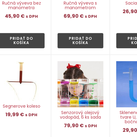
Ručná výveva bez
Sacia
Ručná výveva s
manometra
manometrom
26,9
45,90
€
69,90
€
s DPH
s DPH
👁
👁
PRIDAŤ DO
PRIDAŤ DO
PRI
KOŠÍKA
KOŠÍKA
KO
Segnerove koleso
Senzorový olejový
Sklenen
19,99
€
s DPH
vodopád, 6 ks sada
tvare U,
bočno
79,90
€
s DPH
29,9