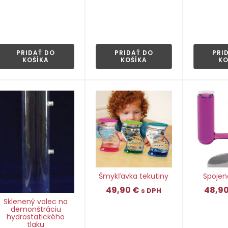
👁
👁
PRIDAŤ DO
PRIDAŤ DO
PRI
KOŠÍKA
KOŠÍKA
KO
Šmykľavka tekutiny
Spojen
49,90
€
48,9
s DPH
Sklenený valec na
demonštráciu
hydrostatického
tlaku