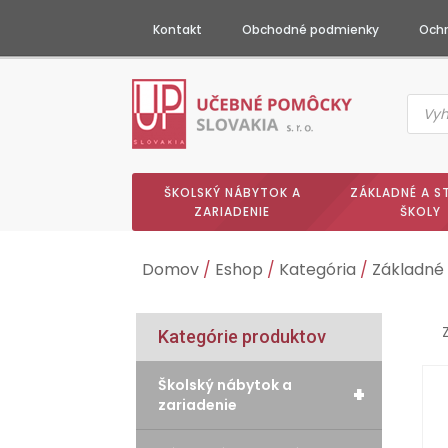
Kontakt
Obchodné podmienky
Ochr
Produc
searc
ŠKOLSKÝ NÁBYTOK A
ZÁKLADNÉ A S
ZARIADENIE
ŠKOLY
Domov
/
Eshop
/
Kategória
/
Základné 
Kategórie produktov
Školský nábytok a
+
zariadenie