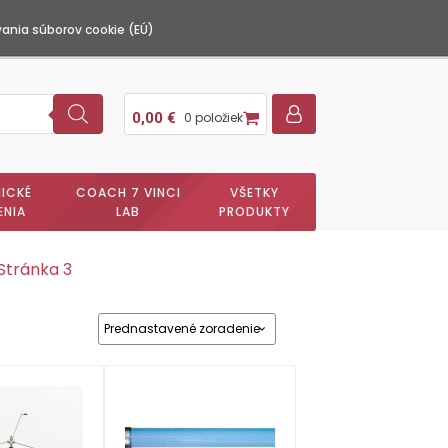
ania súborov cookie (EÚ)
0,00
€
0 položiek
ICKÉ
COACH 7 VINCI
VŠETKY
ENIA
LAB
PRODUKTY
Stránka 3