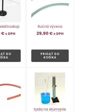
elektroskop
Ručná výveva
0
€
29,90
€
s DPH
s DPH
👁
👁
DAŤ DO
PRIDAŤ DO
ŠÍKA
KOŠÍKA
Sada na skúmanie