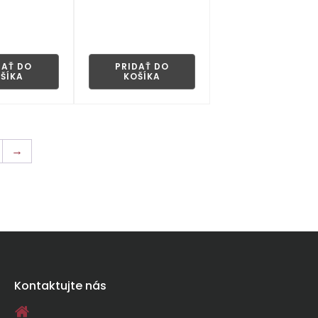
👁
👁
DAŤ DO
PRIDAŤ DO
ŠÍKA
KOŠÍKA
→
Kontaktujte nás