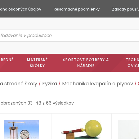
ana osobných údajov
Reklamačné podmienky
Zásady použív
ts
h
TREDNÉ
MATERSKÉ
ŠPORTOVÉ POTREBY A
TECHN
ŠKÔLKY
NÁRADIE
CVIČ
a stredné školy
/
Fyzika
/
Mechanika kvapalín a plynov
/ 
Zobrazených 33–48 z 66 výsledkov