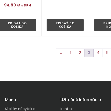
👁
94,90
€
s DPH
👁
PRIDAŤ DO
PRIDAŤ DO
PRI
KOŠÍKA
KOŠÍKA
KO
←
1
2
3
4
5
Menu
Užitočné informácie
Školský nábytok a
Kontakt