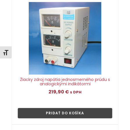
Zmeniť veľkosť písma
Žiacky zdroj napätia jednosmerného prúdu s
analogickými indikátormi
219,90
€
s DPH
👁
PRIDAŤ DO KOŠÍKA