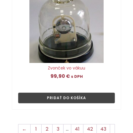
Zvonček vo vákuu
99,90
€
s DPH
👁
PRIDAŤ DO KOŠÍKA
←
1
2
3
…
41
42
43