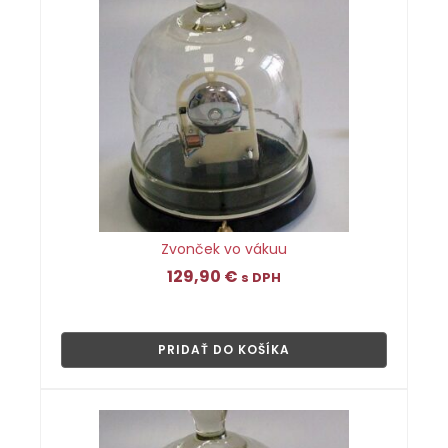
Zvonček vo vákuu
129,90
€
s DPH
👁
PRIDAŤ DO KOŠÍKA