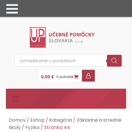
Products
search
0,00
€
0 položiek
Domov
/
Eshop
/
Kategória
/
Základné a stredné
školy
/
Fyzika
/ Stránka 44